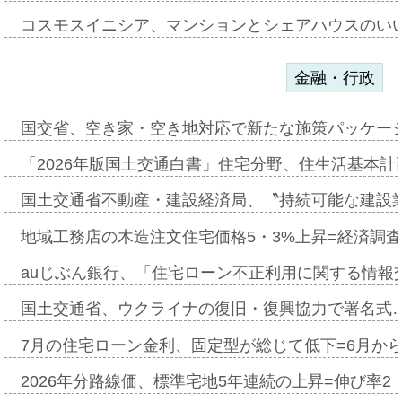
コスモスイニシア、マンションとシェアハウスのい
金融・行政
国交省、空き家・空き地対応で新たな施策パッケー
「2026年版国土交通白書」住宅分野、住生活基本計
国土交通省不動産・建設経済局、〝持続可能な建設
地域工務店の木造注文住宅価格5・3%上昇=経済調
auじぶん銀行、「住宅ローン不正利用に関する情報
国土交通省、ウクライナの復旧・復興協力で署名式
7月の住宅ローン金利、固定型が総じて低下=6月か
2026年分路線価、標準宅地5年連続の上昇=伸び率2・