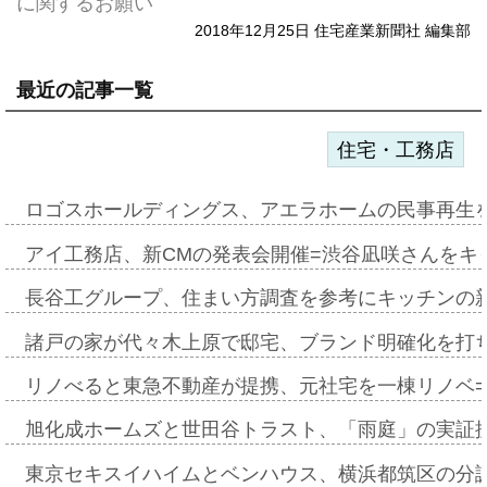
に関するお願い
2018年12月25日 住宅産業新聞社 編集部
最近の記事一覧
住宅・工務店
ロゴスホールディングス、アエラホームの民事再生
アイ工務店、新CMの発表会開催=渋谷凪咲さんをキ
長谷工グループ、住まい方調査を参考にキッチンの
諸戸の家が代々木上原で邸宅、ブランド明確化を打
リノべると東急不動産が提携、元社宅を一棟リノベ
旭化成ホームズと世田谷トラスト、「雨庭」の実証
東京セキスイハイムとベンハウス、横浜都筑区の分