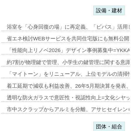
設備・建材
浴室を「心身回復の場」に再定義、「ビバス」活用し
省エネ検討WEBサービスを共同住宅版にも無料公開、
「性能向上リノベ2026」デザイン事例募集中=YKKA
約7割が物理鍵で管理、小学生の鍵管理に関する意識調査
「マイトーン」をリニューアル、上位モデルの清掃
着工延期で減収も利益改善、26年5月期決算を発表
透明な防火ガラスで意匠性・視認性向上=文化シヤ
市中スクラップからアルミを分離、アサヒセイレン
団体・組合