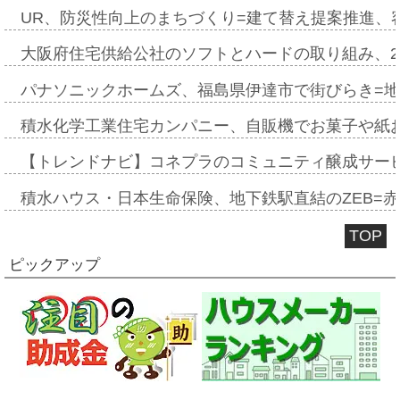
UR、防災性向上のまちづくり=建て替え提案推進、
大阪府住宅供給公社のソフトとハードの取り組み、2
パナソニックホームズ、福島県伊達市で街びらき=
積水化学工業住宅カンパニー、自販機でお菓子や紙
【トレンドナビ】コネプラのコミュニティ醸成サー
積水ハウス・日本生命保険、地下鉄駅直結のZEB=赤坂
TOP
ピックアップ