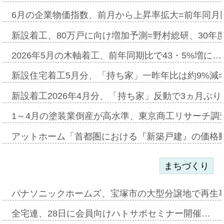
6月の企業物価指数、前月から上昇率拡大=前年同月比
新設着工、80万戸に向け増加予測=野村総研、30年
2026年5月の木軸着工、前年同期比で43・5%増に…
新設住宅着工5月分、「持ち家」一昨年比は約9%減=
新設着工2026年4月分、「持ち家」反動で3ヵ月ぶ
1～4月の塗装業倒産が高水準、東京商工リサーチ調
アットホーム「首都圏における『新築戸建』の価格
まちづくり
パナソニックホームズ、宝塚市の大型分譲地で再生
全宅連、28日に会員向けハトサポセミナー開催…