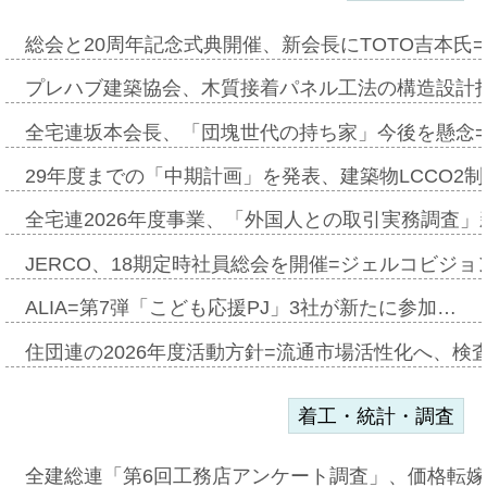
総会と20周年記念式典開催、新会長にTOTO吉本氏
プレハブ建築協会、木質接着パネル工法の構造設計
全宅連坂本会長、「団塊世代の持ち家」今後を懸念
29年度までの「中期計画」を発表、建築物LCCO2
全宅連2026年度事業、「外国人との取引実務調査」新
JERCO、18期定時社員総会を開催=ジェルコビジョン
ALIA=第7弾「こども応援PJ」3社が新たに参加…
住団連の2026年度活動方針=流通市場活性化へ、検
着工・統計・調査
全建総連「第6回工務店アンケート調査」、価格転嫁