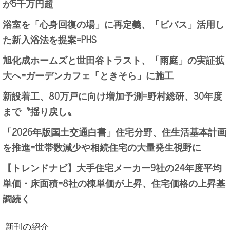
が5千万円超
浴室を「心身回復の場」に再定義、「ビバス」活用し
た新入浴法を提案=PHS
旭化成ホームズと世田谷トラスト、「雨庭」の実証拡
大へ=ガーデンカフェ「ときそら」に施工
新設着工、80万戸に向け増加予測=野村総研、30年度
まで〝揺り戻し〟
「2026年版国土交通白書」住宅分野、住生活基本計画
を推進=世帯数減少や相続住宅の大量発生視野に
【トレンドナビ】大手住宅メーカー9社の24年度平均
単価・床面積=8社の棟単価が上昇、住宅価格の上昇基
調続く
新刊の紹介