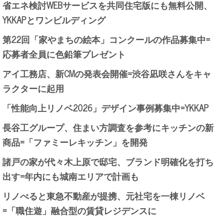
省エネ検討WEBサービスを共同住宅版にも無料公開、
YKKAPとワンビルディング
第22回「家やまちの絵本」コンクールの作品募集中=
応募者全員に色鉛筆プレゼント
アイ工務店、新CMの発表会開催=渋谷凪咲さんをキャ
ラクターに起用
「性能向上リノベ2026」デザイン事例募集中=YKKAP
長谷工グループ、住まい方調査を参考にキッチンの新
商品=「ファミーレキッチン」を開発
諸戸の家が代々木上原で邸宅、ブランド明確化を打ち
出す=年内にも城南エリアで計画も
リノべると東急不動産が提携、元社宅を一棟リノベ
=「職住遊」融合型の賃貸レジデンスに