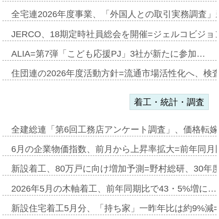
全宅連2026年度事業、「外国人との取引実務調査」新
JERCO、18期定時社員総会を開催=ジェルコビジョン
ALIA=第7弾「こども応援PJ」3社が新たに参加…
住団連の2026年度活動方針=流通市場活性化へ、検
着工・統計・調査
全建総連「第6回工務店アンケート調査」、価格転嫁
6月の企業物価指数、前月から上昇率拡大=前年同月比
新設着工、80万戸に向け増加予測=野村総研、30年
2026年5月の木軸着工、前年同期比で43・5%増に…
新設住宅着工5月分、「持ち家」一昨年比は約9%減=