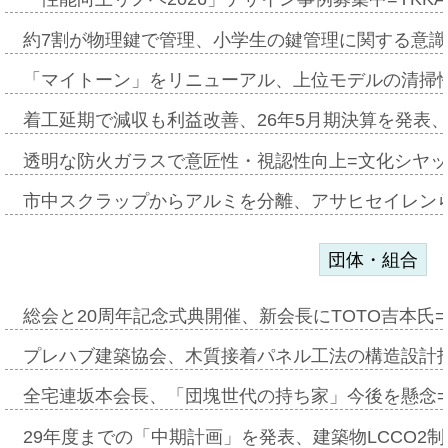
約7割が物理鍵で管理、小学生の鍵管理に関する意識調査
「マイトーン」をリニューアル、上位モデルの清掃
着工延期で減収も利益改善、26年5月期決算を発表
透明な防火ガラスで意匠性・視認性向上=文化シヤ
市中スクラップからアルミを分離、アサヒセイレン
団体・組合
総会と20周年記念式典開催、新会長にTOTO吉本氏
プレハブ建築協会、木質接着パネル工法の構造設計
全宅連坂本会長、「団塊世代の持ち家」今後を懸念
29年度までの「中期計画」を発表、建築物LCCO2