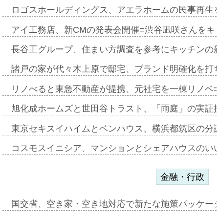
ロゴスホールディングス、アエラホームの民事再生
アイ工務店、新CMの発表会開催=渋谷凪咲さんをキ
長谷工グループ、住まい方調査を参考にキッチンの
諸戸の家が代々木上原で邸宅、ブランド明確化を打
リノべると東急不動産が提携、元社宅を一棟リノベ
旭化成ホームズと世田谷トラスト、「雨庭」の実証
東京セキスイハイムとベンハウス、横浜都筑区の分
コスモスイニシア、マンションとシェアハウスのい
金融・行政
国交省、空き家・空き地対応で新たな施策パッケー