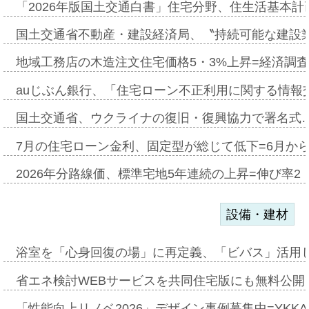
「2026年版国土交通白書」住宅分野、住生活基本計
国土交通省不動産・建設経済局、〝持続可能な建設
地域工務店の木造注文住宅価格5・3%上昇=経済調
auじぶん銀行、「住宅ローン不正利用に関する情報
国土交通省、ウクライナの復旧・復興協力で署名式
7月の住宅ローン金利、固定型が総じて低下=6月か
2026年分路線価、標準宅地5年連続の上昇=伸び率2・
設備・建材
浴室を「心身回復の場」に再定義、「ビバス」活用し
省エネ検討WEBサービスを共同住宅版にも無料公開、
「性能向上リノベ2026」デザイン事例募集中=YKKA