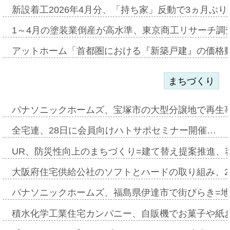
新設着工2026年4月分、「持ち家」反動で3ヵ月ぶ
1～4月の塗装業倒産が高水準、東京商工リサーチ調
アットホーム「首都圏における『新築戸建』の価格
まちづくり
パナソニックホームズ、宝塚市の大型分譲地で再生
全宅連、28日に会員向けハトサポセミナー開催…
UR、防災性向上のまちづくり=建て替え提案推進、
大阪府住宅供給公社のソフトとハードの取り組み、2
パナソニックホームズ、福島県伊達市で街びらき=
積水化学工業住宅カンパニー、自販機でお菓子や紙