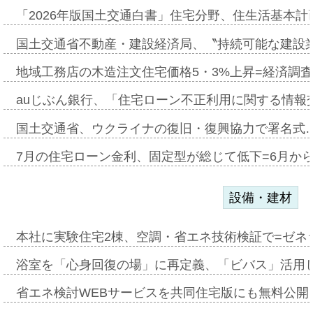
「2026年版国土交通白書」住宅分野、住生活基本計
国土交通省不動産・建設経済局、〝持続可能な建設
地域工務店の木造注文住宅価格5・3%上昇=経済調
auじぶん銀行、「住宅ローン不正利用に関する情報
国土交通省、ウクライナの復旧・復興協力で署名式
7月の住宅ローン金利、固定型が総じて低下=6月か
設備・建材
本社に実験住宅2棟、空調・省エネ技術検証で=ゼネ
浴室を「心身回復の場」に再定義、「ビバス」活用し
省エネ検討WEBサービスを共同住宅版にも無料公開、