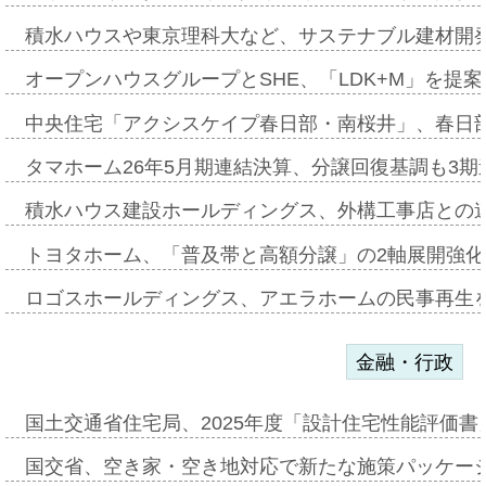
積水ハウスや東京理科大など、サステナブル建材開
オープンハウスグループとSHE、「LDK+M」を提
中央住宅「アクシスケイプ春日部・南桜井」、春日
タマホーム26年5月期連結決算、分譲回復基調も3
積水ハウス建設ホールディングス、外構工事店との
トヨタホーム、「普及帯と高額分譲」の2軸展開強化
ロゴスホールディングス、アエラホームの民事再生
金融・行政
国土交通省住宅局、2025年度「設計住宅性能評価
国交省、空き家・空き地対応で新たな施策パッケー