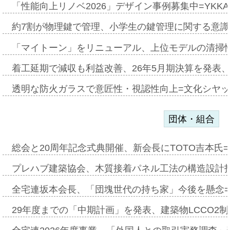
「性能向上リノベ2026」デザイン事例募集中=YKKA
約7割が物理鍵で管理、小学生の鍵管理に関する意識調査
「マイトーン」をリニューアル、上位モデルの清掃
着工延期で減収も利益改善、26年5月期決算を発表
透明な防火ガラスで意匠性・視認性向上=文化シヤ
団体・組合
総会と20周年記念式典開催、新会長にTOTO吉本氏
プレハブ建築協会、木質接着パネル工法の構造設計
全宅連坂本会長、「団塊世代の持ち家」今後を懸念
29年度までの「中期計画」を発表、建築物LCCO2