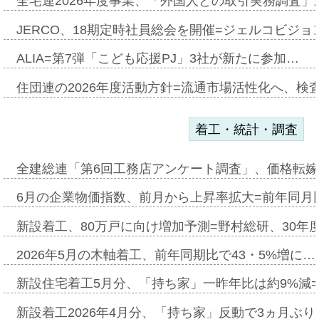
全宅連2026年度事業、「外国人との取引実務調査」新
JERCO、18期定時社員総会を開催=ジェルコビジョン
ALIA=第7弾「こども応援PJ」3社が新たに参加…
住団連の2026年度活動方針=流通市場活性化へ、検
着工・統計・調査
全建総連「第6回工務店アンケート調査」、価格転嫁
6月の企業物価指数、前月から上昇率拡大=前年同月比
新設着工、80万戸に向け増加予測=野村総研、30年
2026年5月の木軸着工、前年同期比で43・5%増に…
新設住宅着工5月分、「持ち家」一昨年比は約9%減=
新設着工2026年4月分、「持ち家」反動で3ヵ月ぶ