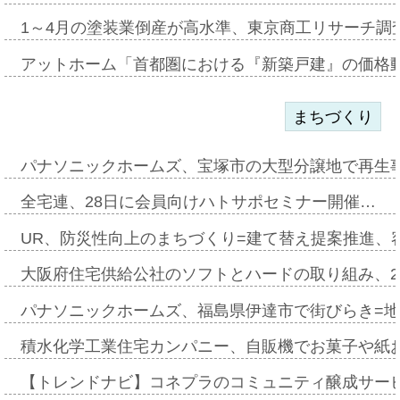
1～4月の塗装業倒産が高水準、東京商工リサーチ調
アットホーム「首都圏における『新築戸建』の価格
まちづくり
パナソニックホームズ、宝塚市の大型分譲地で再生
全宅連、28日に会員向けハトサポセミナー開催…
UR、防災性向上のまちづくり=建て替え提案推進、
大阪府住宅供給公社のソフトとハードの取り組み、2
パナソニックホームズ、福島県伊達市で街びらき=
積水化学工業住宅カンパニー、自販機でお菓子や紙
【トレンドナビ】コネプラのコミュニティ醸成サー