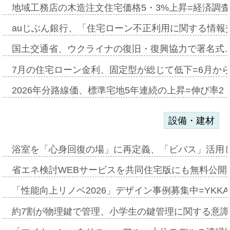
地域工務店の木造注文住宅価格5・3%上昇=経済調
auじぶん銀行、「住宅ローン不正利用に関する情報
国土交通省、ウクライナの復旧・復興協力で署名式
7月の住宅ローン金利、固定型が総じて低下=6月か
2026年分路線価、標準宅地5年連続の上昇=伸び率2・
設備・建材
浴室を「心身回復の場」に再定義、「ビバス」活用し
省エネ検討WEBサービスを共同住宅版にも無料公開、
「性能向上リノベ2026」デザイン事例募集中=YKKA
約7割が物理鍵で管理、小学生の鍵管理に関する意識調査