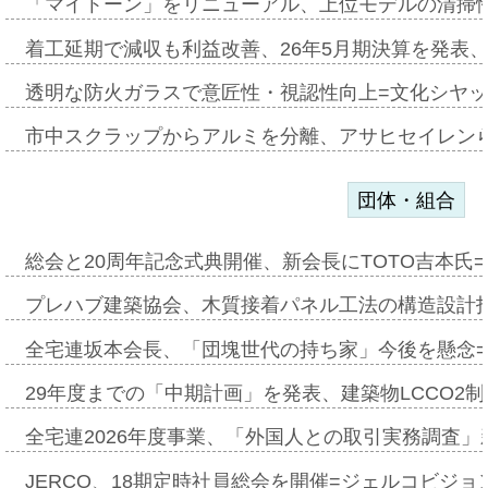
「マイトーン」をリニューアル、上位モデルの清掃
着工延期で減収も利益改善、26年5月期決算を発表
透明な防火ガラスで意匠性・視認性向上=文化シヤ
市中スクラップからアルミを分離、アサヒセイレン
団体・組合
総会と20周年記念式典開催、新会長にTOTO吉本氏
プレハブ建築協会、木質接着パネル工法の構造設計
全宅連坂本会長、「団塊世代の持ち家」今後を懸念
29年度までの「中期計画」を発表、建築物LCCO2
全宅連2026年度事業、「外国人との取引実務調査」新
JERCO、18期定時社員総会を開催=ジェルコビジョン