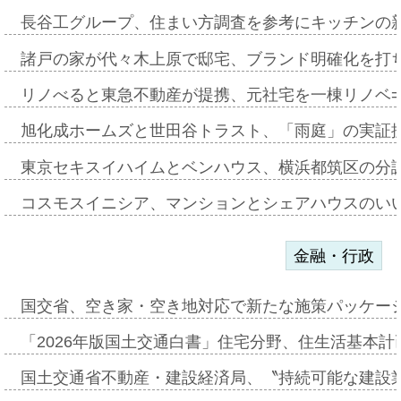
長谷工グループ、住まい方調査を参考にキッチンの
諸戸の家が代々木上原で邸宅、ブランド明確化を打
リノべると東急不動産が提携、元社宅を一棟リノベ
旭化成ホームズと世田谷トラスト、「雨庭」の実証
東京セキスイハイムとベンハウス、横浜都筑区の分
コスモスイニシア、マンションとシェアハウスのい
金融・行政
国交省、空き家・空き地対応で新たな施策パッケー
「2026年版国土交通白書」住宅分野、住生活基本計
国土交通省不動産・建設経済局、〝持続可能な建設