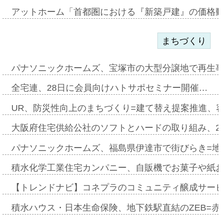
アットホーム「首都圏における『新築戸建』の価格
まちづくり
パナソニックホームズ、宝塚市の大型分譲地で再生
全宅連、28日に会員向けハトサポセミナー開催…
UR、防災性向上のまちづくり=建て替え提案推進、
大阪府住宅供給公社のソフトとハードの取り組み、2
パナソニックホームズ、福島県伊達市で街びらき=
積水化学工業住宅カンパニー、自販機でお菓子や紙
【トレンドナビ】コネプラのコミュニティ醸成サー
積水ハウス・日本生命保険、地下鉄駅直結のZEB=赤坂