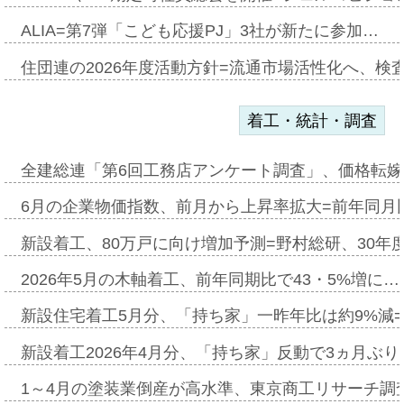
ALIA=第7弾「こども応援PJ」3社が新たに参加…
住団連の2026年度活動方針=流通市場活性化へ、検
着工・統計・調査
全建総連「第6回工務店アンケート調査」、価格転嫁
6月の企業物価指数、前月から上昇率拡大=前年同月比
新設着工、80万戸に向け増加予測=野村総研、30年
2026年5月の木軸着工、前年同期比で43・5%増に…
新設住宅着工5月分、「持ち家」一昨年比は約9%減=
新設着工2026年4月分、「持ち家」反動で3ヵ月ぶ
1～4月の塗装業倒産が高水準、東京商工リサーチ調