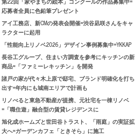
第22回「家やまちの絵本」コンクールの作品募集中=
応募者全員に色鉛筆プレゼント
アイ工務店、新CMの発表会開催=渋谷凪咲さんをキャ
ラクターに起用
「性能向上リノベ2026」デザイン事例募集中=YKKAP
長谷工グループ、住まい方調査を参考にキッチンの新
商品=「ファミーレキッチン」を開発
諸戸の家が代々木上原で邸宅、ブランド明確化を打ち
出す=年内にも城南エリアで計画も
リノべると東急不動産が提携、元社宅を一棟リノベ
=「職住遊」融合型の賃貸レジデンスに
旭化成ホームズと世田谷トラスト、「雨庭」の実証拡
大へ=ガーデンカフェ「ときそら」に施工