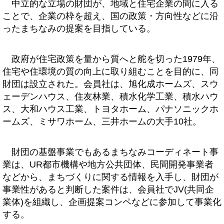
中立的な立場の財団が、地域と住宅企業の間に入る
ことで、企業の枠を超え、国の政策・方向性などに沿
ったまちなみの提案を目指している。
政府が住宅政策を量から質へと舵を切った1979年、
住宅や住環境の質の向上に取り組むことを目的に、同
財団は設立された。会員社は、旭化成ホームズ、スウ
ェーデンハウス、住友林業、積水化学工業、積水ハウ
ス、大和ハウス工業、トヨタホーム、パナソニックホ
ームズ、ミサワホーム、三井ホームの大手10社。
財団の基盤事業でもあるまちなみコーディネート事
業は、UR都市機構や地方公共団体、民間開発事業者
などから、まちづくりに関する情報を入手し、財団が
事業性があると判断した案件は、会員社でJV(共同企
業体)を組織し、企画提案コンペなどに参加して事業化
する。