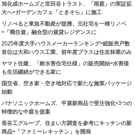
旭化成ホームズと世田谷トラスト、「雨庭」の実証拡
大へ=ガーデンカフェ「ときそら」に施工
リノべると東急不動産が提携、元社宅を一棟リノベ
=「職住遊」融合型の賃貸レジデンスに
2025年度大手ハウスメーカーランキング=総販売戸数
首位は大和ハウス工業、前年度プラスは住友林業のみ
ヤマト住建、「耐水害住宅仕様」の販売開始=水害後
も生活継続ができる家に
国交省、空き家・空き地対応で新たな施策パッケージ
始動
パナソニックホームズ、平屋新商品で受注強化=3つの
特徴的な中庭を提案
長谷工グループ、住まい方調査を参考にキッチンの新
商品=「ファミーレキッチン」を開発