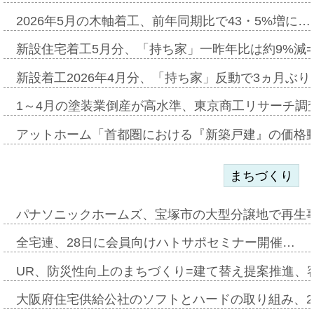
2026年5月の木軸着工、前年同期比で43・5%増に…
新設住宅着工5月分、「持ち家」一昨年比は約9%減=
新設着工2026年4月分、「持ち家」反動で3ヵ月ぶ
1～4月の塗装業倒産が高水準、東京商工リサーチ調
アットホーム「首都圏における『新築戸建』の価格
まちづくり
パナソニックホームズ、宝塚市の大型分譲地で再生
全宅連、28日に会員向けハトサポセミナー開催…
UR、防災性向上のまちづくり=建て替え提案推進、
大阪府住宅供給公社のソフトとハードの取り組み、2