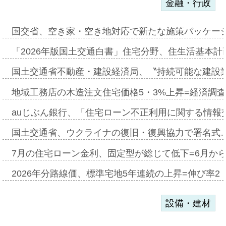
金融・行政
国交省、空き家・空き地対応で新たな施策パッケー
「2026年版国土交通白書」住宅分野、住生活基本計
国土交通省不動産・建設経済局、〝持続可能な建設
地域工務店の木造注文住宅価格5・3%上昇=経済調
auじぶん銀行、「住宅ローン不正利用に関する情報
国土交通省、ウクライナの復旧・復興協力で署名式
7月の住宅ローン金利、固定型が総じて低下=6月か
2026年分路線価、標準宅地5年連続の上昇=伸び率2・
設備・建材