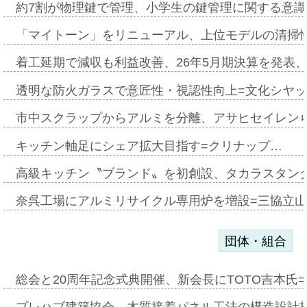
約7割が物理鍵で管理、小学生の鍵管理に関する意識調査
「マイトーン」をリニューアル、上位モデルの清掃
着工延期で減収も利益改善、26年5月期決算を発表
透明な防火ガラスで意匠性・視認性向上=文化シヤ
市中スクラップからアルミを分離、アサヒセイレン
キッチン軸足にシェア拡大目指す=クリナップ…
高級キッチン〝ブランド〟を初創設、タカラスタン
奈呉工場にアルミリサイクル専用炉を増設=三協立
団体・組合
総会と20周年記念式典開催、新会長にTOTO吉本氏