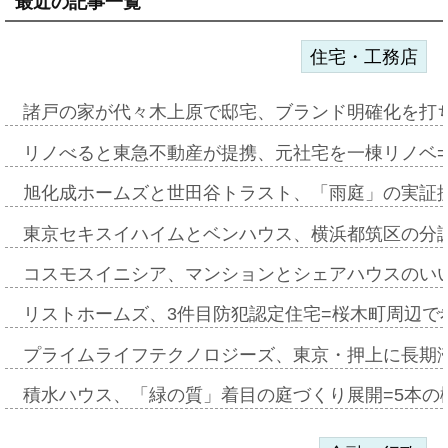
最近の記事一覧
住宅・工務店
諸戸の家が代々木上原で邸宅、ブランド明確化を打
リノべると東急不動産が提携、元社宅を一棟リノベ
旭化成ホームズと世田谷トラスト、「雨庭」の実証
東京セキスイハイムとベンハウス、横浜都筑区の分
コスモスイニシア、マンションとシェアハウスのい
リストホームズ、3件目防犯認定住宅=桜木町周辺で
プライムライフテクノロジーズ、東京・押上に長期
積水ハウス、「緑の質」着目の庭づくり展開=5本の