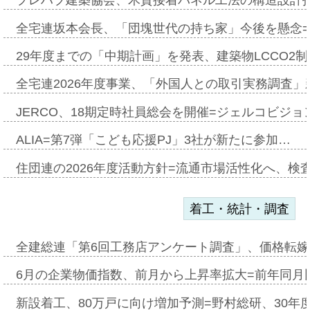
プレハブ建築協会、木質接着パネル工法の構造設計
全宅連坂本会長、「団塊世代の持ち家」今後を懸念
29年度までの「中期計画」を発表、建築物LCCO2
全宅連2026年度事業、「外国人との取引実務調査」新
JERCO、18期定時社員総会を開催=ジェルコビジョン
ALIA=第7弾「こども応援PJ」3社が新たに参加…
住団連の2026年度活動方針=流通市場活性化へ、検
着工・統計・調査
全建総連「第6回工務店アンケート調査」、価格転嫁
6月の企業物価指数、前月から上昇率拡大=前年同月比
新設着工、80万戸に向け増加予測=野村総研、30年