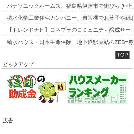
パナソニックホームズ、福島県伊達市で街びらき=
積水化学工業住宅カンパニー、自販機でお菓子や紙
【トレンドナビ】コネプラのコミュニティ醸成サー
積水ハウス・日本生命保険、地下鉄駅直結のZEB=赤坂
TOP
ピックアップ
広告