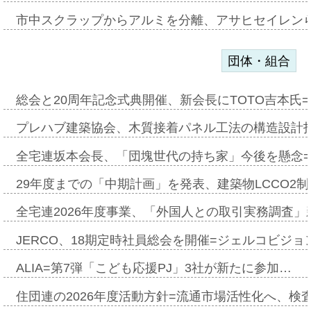
市中スクラップからアルミを分離、アサヒセイレン
団体・組合
総会と20周年記念式典開催、新会長にTOTO吉本氏
プレハブ建築協会、木質接着パネル工法の構造設計
全宅連坂本会長、「団塊世代の持ち家」今後を懸念
29年度までの「中期計画」を発表、建築物LCCO2
全宅連2026年度事業、「外国人との取引実務調査」新
JERCO、18期定時社員総会を開催=ジェルコビジョン
ALIA=第7弾「こども応援PJ」3社が新たに参加…
住団連の2026年度活動方針=流通市場活性化へ、検