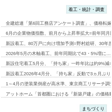
着工・統計・調査
全建総連「第6回工務店アンケート調査」、価格転嫁
6月の企業物価指数、前月から上昇率拡大=前年同月比
新設着工、80万戸に向け増加予測=野村総研、30年
2026年5月の木軸着工、前年同期比で43・5%増に…
新設住宅着工5月分、「持ち家」一昨年比は約9%減=
新設着工2026年4月分、「持ち家」反動で3ヵ月ぶ
1～4月の塗装業倒産が高水準、東京商工リサーチ調
アットホーム「首都圏における『新築戸建』の価格
まちづくり