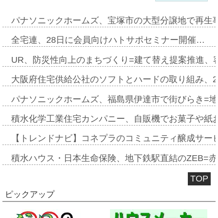
パナソニックホームズ、宝塚市の大型分譲地で再生
全宅連、28日に会員向けハトサポセミナー開催…
UR、防災性向上のまちづくり=建て替え提案推進、
大阪府住宅供給公社のソフトとハードの取り組み、2
パナソニックホームズ、福島県伊達市で街びらき=
積水化学工業住宅カンパニー、自販機でお菓子や紙
【トレンドナビ】コネプラのコミュニティ醸成サー
積水ハウス・日本生命保険、地下鉄駅直結のZEB=赤坂
TOP
ピックアップ