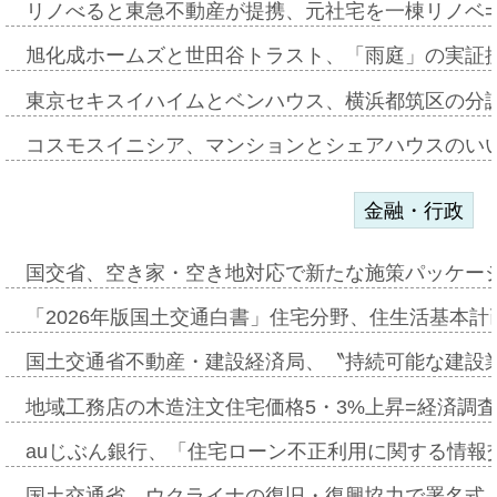
リノべると東急不動産が提携、元社宅を一棟リノベ
旭化成ホームズと世田谷トラスト、「雨庭」の実証
東京セキスイハイムとベンハウス、横浜都筑区の分
コスモスイニシア、マンションとシェアハウスのい
金融・行政
国交省、空き家・空き地対応で新たな施策パッケー
「2026年版国土交通白書」住宅分野、住生活基本計
国土交通省不動産・建設経済局、〝持続可能な建設
地域工務店の木造注文住宅価格5・3%上昇=経済調
auじぶん銀行、「住宅ローン不正利用に関する情報
国土交通省、ウクライナの復旧・復興協力で署名式