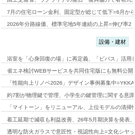
7月の住宅ローン金利、固定型が総じて低下=6月か
2026年分路線価、標準宅地5年連続の上昇=伸び率2・
設備・建材
浴室を「心身回復の場」に再定義、「ビバス」活用し
省エネ検討WEBサービスを共同住宅版にも無料公開、
「性能向上リノベ2026」デザイン事例募集中=YKKA
約7割が物理鍵で管理、小学生の鍵管理に関する意識調査
「マイトーン」をリニューアル、上位モデルの清掃
着工延期で減収も利益改善、26年5月期決算を発表
透明な防火ガラスで意匠性・視認性向上=文化シヤ