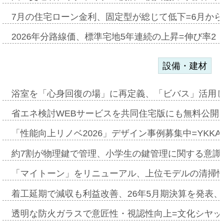
7月の住宅ローン金利、固定型が総じて低下=6月か
2026年分路線価、標準宅地5年連続の上昇=伸び率2・
設備・建材
浴室を「心身回復の場」に再定義、「ビバス」活用し
省エネ検討WEBサービスを共同住宅版にも無料公開、
「性能向上リノベ2026」デザイン事例募集中=YKKA
約7割が物理鍵で管理、小学生の鍵管理に関する意識調査
「マイトーン」をリニューアル、上位モデルの清掃
着工延期で減収も利益改善、26年5月期決算を発表
透明な防火ガラスで意匠性・視認性向上=文化シヤ