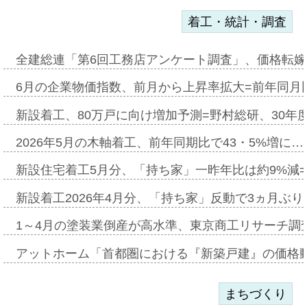
着工・統計・調査
全建総連「第6回工務店アンケート調査」、価格転嫁
6月の企業物価指数、前月から上昇率拡大=前年同月比
新設着工、80万戸に向け増加予測=野村総研、30年
2026年5月の木軸着工、前年同期比で43・5%増に…
新設住宅着工5月分、「持ち家」一昨年比は約9%減=
新設着工2026年4月分、「持ち家」反動で3ヵ月ぶ
1～4月の塗装業倒産が高水準、東京商工リサーチ調
アットホーム「首都圏における『新築戸建』の価格
まちづくり