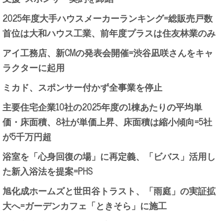
2025年度大手ハウスメーカーランキング=総販売戸数
首位は大和ハウス工業、前年度プラスは住友林業のみ
アイ工務店、新CMの発表会開催=渋谷凪咲さんをキャ
ラクターに起用
ミカド、スポンサー付かず全事業を停止
主要住宅企業10社の2025年度の1棟あたりの平均単
価・床面積、8社が単価上昇、床面積は縮小傾向=5社
が5千万円超
浴室を「心身回復の場」に再定義、「ビバス」活用し
た新入浴法を提案=PHS
旭化成ホームズと世田谷トラスト、「雨庭」の実証拡
大へ=ガーデンカフェ「ときそら」に施工