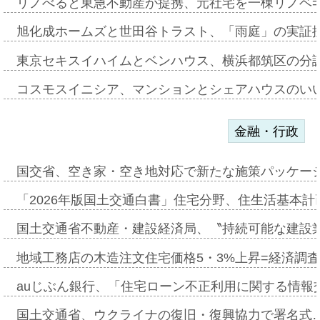
リノべると東急不動産が提携、元社宅を一棟リノベ
旭化成ホームズと世田谷トラスト、「雨庭」の実証
東京セキスイハイムとベンハウス、横浜都筑区の分
コスモスイニシア、マンションとシェアハウスのい
金融・行政
国交省、空き家・空き地対応で新たな施策パッケー
「2026年版国土交通白書」住宅分野、住生活基本計
国土交通省不動産・建設経済局、〝持続可能な建設
地域工務店の木造注文住宅価格5・3%上昇=経済調
auじぶん銀行、「住宅ローン不正利用に関する情報
国土交通省、ウクライナの復旧・復興協力で署名式