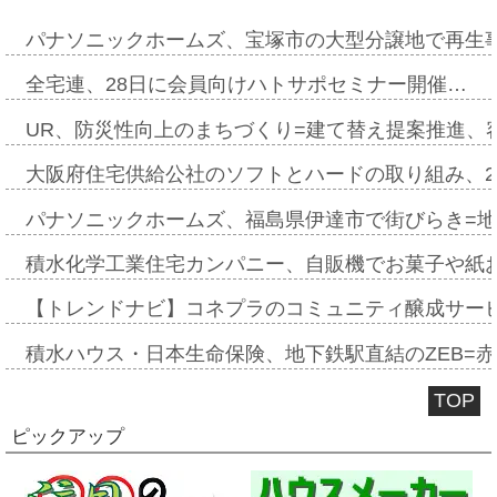
パナソニックホームズ、宝塚市の大型分譲地で再生
全宅連、28日に会員向けハトサポセミナー開催…
UR、防災性向上のまちづくり=建て替え提案推進、
大阪府住宅供給公社のソフトとハードの取り組み、2
パナソニックホームズ、福島県伊達市で街びらき=
積水化学工業住宅カンパニー、自販機でお菓子や紙
【トレンドナビ】コネプラのコミュニティ醸成サー
積水ハウス・日本生命保険、地下鉄駅直結のZEB=赤坂
TOP
ピックアップ