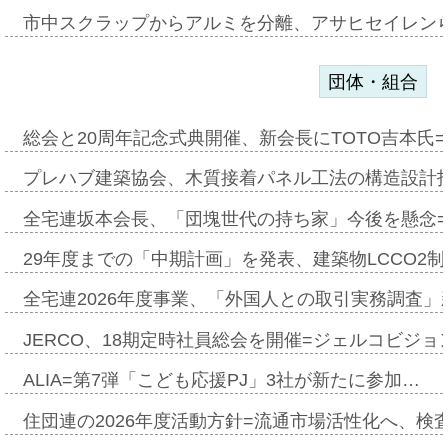
市中スクラップからアルミを分離、アサヒセイレン
団体・組合
総会と20周年記念式典開催、新会長にTOTO吉本氏
プレハブ建築協会、木質接着パネル工法の構造設計
全宅連坂本会長、「団塊世代の持ち家」今後を懸念
29年度までの「中期計画」を発表、建築物LCCO2
全宅連2026年度事業、「外国人との取引実務調査」新
JERCO、18期定時社員総会を開催=ジェルコビジョン
ALIA=第7弾「こども応援PJ」3社が新たに参加…
住団連の2026年度活動方針=流通市場活性化へ、検