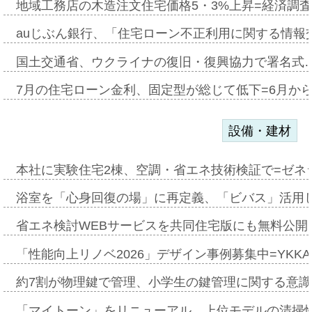
地域工務店の木造注文住宅価格5・3%上昇=経済調
auじぶん銀行、「住宅ローン不正利用に関する情報
国土交通省、ウクライナの復旧・復興協力で署名式
7月の住宅ローン金利、固定型が総じて低下=6月か
設備・建材
本社に実験住宅2棟、空調・省エネ技術検証で=ゼネ
浴室を「心身回復の場」に再定義、「ビバス」活用し
省エネ検討WEBサービスを共同住宅版にも無料公開、
「性能向上リノベ2026」デザイン事例募集中=YKKA
約7割が物理鍵で管理、小学生の鍵管理に関する意識調査
「マイトーン」をリニューアル、上位モデルの清掃