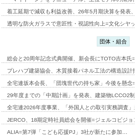
着工延期で減収も利益改善、26年5月期決算を発表
透明な防火ガラスで意匠性・視認性向上=文化シヤ
団体・組合
総会と20周年記念式典開催、新会長にTOTO吉本氏
プレハブ建築協会、木質接着パネル工法の構造設計
全宅連坂本会長、「団塊世代の持ち家」今後を懸念
29年度までの「中期計画」を発表、建築物LCCO2
全宅連2026年度事業、「外国人との取引実務調査」新
JERCO、18期定時社員総会を開催=ジェルコビジョン
ALIA=第7弾「こども応援PJ」3社が新たに参加…