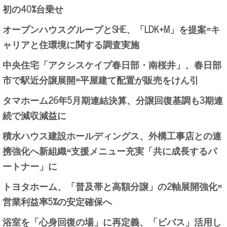
初の40%台乗せ
オープンハウスグループとSHE、「LDK+M」を提案=キ
ャリアと住環境に関する調査実施
中央住宅「アクシスケイプ春日部・南桜井」、春日部
市で駅近分譲展開=平屋建て配置が販売をけん引
タマホーム26年5月期連結決算、分譲回復基調も3期連
続で減収減益に
積水ハウス建設ホールディングス、外構工事店との連
携強化へ新組織=支援メニュー充実「共に成長するパ
ートナー」に
トヨタホーム、「普及帯と高額分譲」の2軸展開強化=
営業利益率5%の安定確保へ
浴室を「心身回復の場」に再定義、「ビバス」活用し