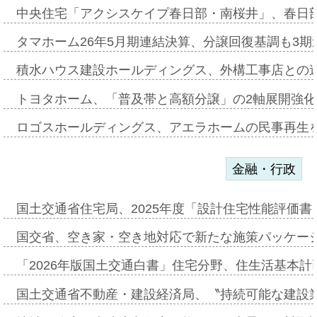
中央住宅「アクシスケイプ春日部・南桜井」、春日
タマホーム26年5月期連結決算、分譲回復基調も3
積水ハウス建設ホールディングス、外構工事店との
トヨタホーム、「普及帯と高額分譲」の2軸展開強化
ロゴスホールディングス、アエラホームの民事再生
金融・行政
国土交通省住宅局、2025年度「設計住宅性能評価
国交省、空き家・空き地対応で新たな施策パッケー
「2026年版国土交通白書」住宅分野、住生活基本計
国土交通省不動産・建設経済局、〝持続可能な建設