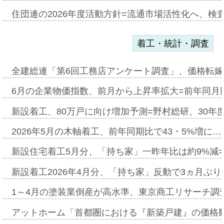
住団連の2026年度活動方針=流通市場活性化へ、検
着工・統計・調査
全建総連「第6回工務店アンケート調査」、価格転嫁
6月の企業物価指数、前月から上昇率拡大=前年同月比
新設着工、80万戸に向け増加予測=野村総研、30年
2026年5月の木軸着工、前年同期比で43・5%増に…
新設住宅着工5月分、「持ち家」一昨年比は約9%減=
新設着工2026年4月分、「持ち家」反動で3ヵ月ぶ
1～4月の塗装業倒産が高水準、東京商工リサーチ調
アットホーム「首都圏における『新築戸建』の価格