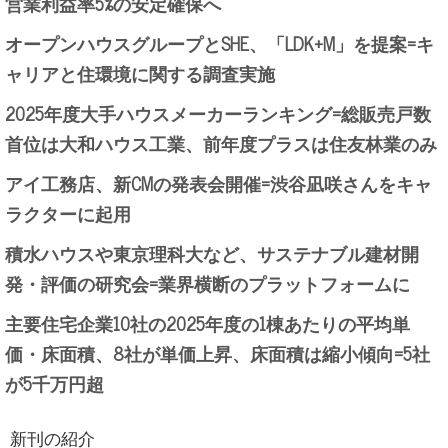
営業利益率5%の安定確保へ
オープンハウスグループとSHE、「LDK+M」を提案=キ
ャリアと住環境に関する調査実施
2025年度大手ハウスメーカーランキング=総販売戸数
首位は大和ハウス工業、前年度プラスは住友林業のみ
アイ工務店、新CMの発表会開催=渋谷凪咲さんをキャ
ラクターに起用
積水ハウスや東京理科大など、サステナブル建材開
発・評価の研究会=業界横断のプラットフォームに
主要住宅企業10社の2025年度の1棟あたりの平均単
価・床面積、8社が単価上昇、床面積は縮小傾向=5社
が5千万円超
新刊の紹介