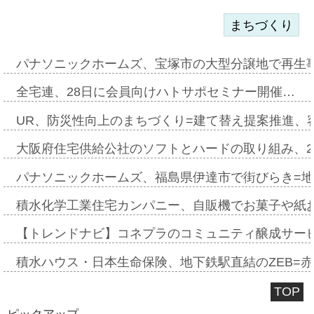
まちづくり
パナソニックホームズ、宝塚市の大型分譲地で再生
全宅連、28日に会員向けハトサポセミナー開催…
UR、防災性向上のまちづくり=建て替え提案推進、
大阪府住宅供給公社のソフトとハードの取り組み、2
パナソニックホームズ、福島県伊達市で街びらき=
積水化学工業住宅カンパニー、自販機でお菓子や紙
【トレンドナビ】コネプラのコミュニティ醸成サー
積水ハウス・日本生命保険、地下鉄駅直結のZEB=赤坂
TOP