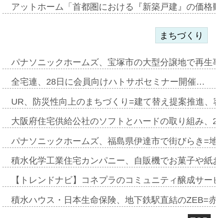
アットホーム「首都圏における『新築戸建』の価格
まちづくり
パナソニックホームズ、宝塚市の大型分譲地で再生
全宅連、28日に会員向けハトサポセミナー開催…
UR、防災性向上のまちづくり=建て替え提案推進、
大阪府住宅供給公社のソフトとハードの取り組み、2
パナソニックホームズ、福島県伊達市で街びらき=
積水化学工業住宅カンパニー、自販機でお菓子や紙
【トレンドナビ】コネプラのコミュニティ醸成サー
積水ハウス・日本生命保険、地下鉄駅直結のZEB=赤坂