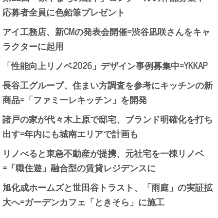
応募者全員に色鉛筆プレゼント
アイ工務店、新CMの発表会開催=渋谷凪咲さんをキャ
ラクターに起用
「性能向上リノベ2026」デザイン事例募集中=YKKAP
長谷工グループ、住まい方調査を参考にキッチンの新
商品=「ファミーレキッチン」を開発
諸戸の家が代々木上原で邸宅、ブランド明確化を打ち
出す=年内にも城南エリアで計画も
リノべると東急不動産が提携、元社宅を一棟リノベ
=「職住遊」融合型の賃貸レジデンスに
旭化成ホームズと世田谷トラスト、「雨庭」の実証拡
大へ=ガーデンカフェ「ときそら」に施工