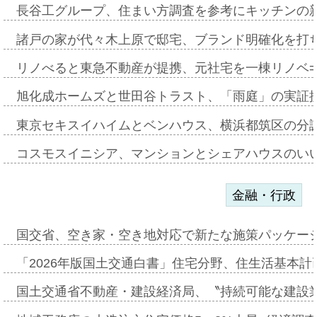
長谷工グループ、住まい方調査を参考にキッチンの
諸戸の家が代々木上原で邸宅、ブランド明確化を打
リノべると東急不動産が提携、元社宅を一棟リノベ
旭化成ホームズと世田谷トラスト、「雨庭」の実証
東京セキスイハイムとベンハウス、横浜都筑区の分
コスモスイニシア、マンションとシェアハウスのい
金融・行政
国交省、空き家・空き地対応で新たな施策パッケー
「2026年版国土交通白書」住宅分野、住生活基本計
国土交通省不動産・建設経済局、〝持続可能な建設