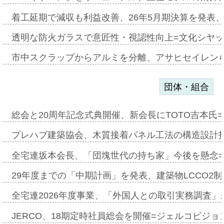
着工延期で減収も利益改善、26年5月期決算を発表
透明な防火ガラスで意匠性・視認性向上=文化シヤ
市中スクラップからアルミを分離、アサヒセイレン
団体・組合
総会と20周年記念式典開催、新会長にTOTO吉本氏
プレハブ建築協会、木質接着パネル工法の構造設計
全宅連坂本会長、「団塊世代の持ち家」今後を懸念
29年度までの「中期計画」を発表、建築物LCCO2
全宅連2026年度事業、「外国人との取引実務調査」新
JERCO、18期定時社員総会を開催=ジェルコビジョン