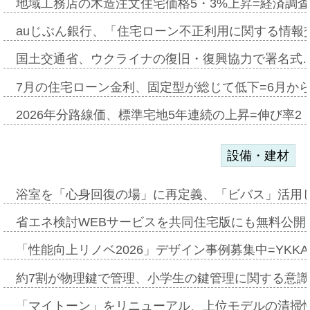
地域工務店の木造注文住宅価格5・3%上昇=経済調
auじぶん銀行、「住宅ローン不正利用に関する情報
国土交通省、ウクライナの復旧・復興協力で署名式
7月の住宅ローン金利、固定型が総じて低下=6月か
2026年分路線価、標準宅地5年連続の上昇=伸び率2・
設備・建材
浴室を「心身回復の場」に再定義、「ビバス」活用し
省エネ検討WEBサービスを共同住宅版にも無料公開、
「性能向上リノベ2026」デザイン事例募集中=YKKA
約7割が物理鍵で管理、小学生の鍵管理に関する意識調査
「マイトーン」をリニューアル、上位モデルの清掃