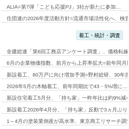
ALIA=第7弾「こども応援PJ」3社が新たに参加…
住団連の2026年度活動方針=流通市場活性化へ、検
着工・統計・調査
全建総連「第6回工務店アンケート調査」、価格転嫁
6月の企業物価指数、前月から上昇率拡大=前年同月比
新設着工、80万戸に向け増加予測=野村総研、30年
2026年5月の木軸着工、前年同期比で43・5%増に…
新設住宅着工5月分、「持ち家」一昨年比は約9%減=
新設着工2026年4月分、「持ち家」反動で3ヵ月ぶ
1～4月の塗装業倒産が高水準、東京商工リサーチ調