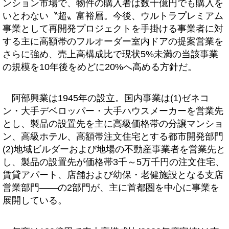
ンション市場で、物件の購入者は数十億円でも購入を
いとわない〝超〟富裕層。今後、ウルトラプレミアム
事業として再開発プロジェクトを手掛ける事業者に対
する主に高額帯のフルオーダー室内ドアの提案営業を
さらに強め、売上高構成比で現状5%未満の当該事業
の規模を10年後をめどに20%へ高める方針だ。
阿部興業は1945年の設立。国内事業は(1)ゼネコ
ン・大手デベロッパー・大手ハウスメーカーを営業先
とし、製品の設置先を主に高級価格帯の分譲マンショ
ン、高級ホテル、高額帯注文住宅とする都市開発部門
(2)地域ビルダーおよび地場の不動産事業者を営業先と
し、製品の設置先が価格帯3千～5万千円の注文住宅、
賃貸アパート、店舗および幼保・老健施設となる支店
営業部門――の2部門が、主に首都圏を中心に事業を
展開している。