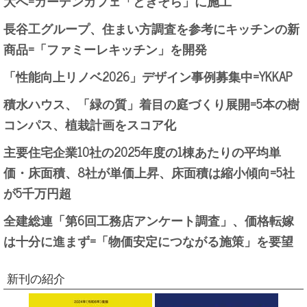
大へ=ガーデンカフェ「ときそら」に施工
長谷工グループ、住まい方調査を参考にキッチンの新
商品=「ファミーレキッチン」を開発
「性能向上リノベ2026」デザイン事例募集中=YKKAP
積水ハウス、「緑の質」着目の庭づくり展開=5本の樹
コンパス、植栽計画をスコア化
主要住宅企業10社の2025年度の1棟あたりの平均単
価・床面積、8社が単価上昇、床面積は縮小傾向=5社
が5千万円超
全建総連「第6回工務店アンケート調査」、価格転嫁
は十分に進まず=「物価安定につながる施策」を要望
新刊の紹介