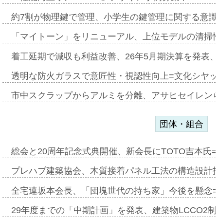
約7割が物理鍵で管理、小学生の鍵管理に関する意識調査
「マイトーン」をリニューアル、上位モデルの清掃
着工延期で減収も利益改善、26年5月期決算を発表
透明な防火ガラスで意匠性・視認性向上=文化シヤ
市中スクラップからアルミを分離、アサヒセイレン
団体・組合
総会と20周年記念式典開催、新会長にTOTO吉本氏
プレハブ建築協会、木質接着パネル工法の構造設計
全宅連坂本会長、「団塊世代の持ち家」今後を懸念
29年度までの「中期計画」を発表、建築物LCCO2