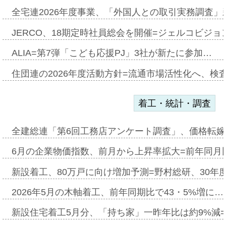
全宅連2026年度事業、「外国人との取引実務調査」新
JERCO、18期定時社員総会を開催=ジェルコビジョン
ALIA=第7弾「こども応援PJ」3社が新たに参加…
住団連の2026年度活動方針=流通市場活性化へ、検
着工・統計・調査
全建総連「第6回工務店アンケート調査」、価格転嫁
6月の企業物価指数、前月から上昇率拡大=前年同月比
新設着工、80万戸に向け増加予測=野村総研、30年
2026年5月の木軸着工、前年同期比で43・5%増に…
新設住宅着工5月分、「持ち家」一昨年比は約9%減=