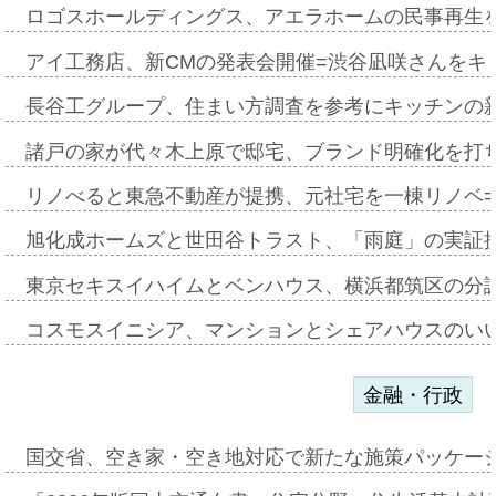
ロゴスホールディングス、アエラホームの民事再生
アイ工務店、新CMの発表会開催=渋谷凪咲さんをキ
長谷工グループ、住まい方調査を参考にキッチンの
諸戸の家が代々木上原で邸宅、ブランド明確化を打
リノべると東急不動産が提携、元社宅を一棟リノベ
旭化成ホームズと世田谷トラスト、「雨庭」の実証
東京セキスイハイムとベンハウス、横浜都筑区の分
コスモスイニシア、マンションとシェアハウスのい
金融・行政
国交省、空き家・空き地対応で新たな施策パッケー