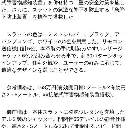
式障害物感知装置」を併せ持つ二重の安全対策を施し
た。さらに、スラットの急激な降下を防止する「急降
下防止装置」を標準で搭載した。
スラットの色は、ミストシルバー、ブラック、アー
バンブロンズ、ホワイトの4色を用意した。リモコン
送信機は計5色、本革製の手に馴染みやすいレザージ
ャケット6色と組み合わせる事で、計30パターンをラ
インアップ。住宅外観や、ユーザーの好みに応じて、
最適なデザインを選ぶことができる。
参考価格は、168万円(有効開口幅5メートル×有効高
さ2・5メートル、非接触式障害物感知装置搭載)。
御前様は、本体スラットに発泡ウレタンを充填した
アルミ製のシャッター。開閉音55デシベルの静音仕様
や、高さ2・5メートルを26秒で開閉するスピード開