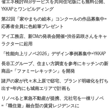
省エネ検討WEBサービスを共同住宅版にも無料公開、
YKKAPとワンビルディング
第22回「家やまちの絵本」コンクールの作品募集中=
応募者全員に色鉛筆プレゼント
アイ工務店、新CMの発表会開催=渋谷凪咲さんをキャ
ラクターに起用
「性能向上リノベ2026」デザイン事例募集中=YKKAP
長谷工グループ、住まい方調査を参考にキッチンの新
商品=「ファミーレキッチン」を開発
諸戸の家が代々木上原で邸宅、ブランド明確化を打ち
出す=年内にも城南エリアで計画も
リノべると東急不動産が提携、元社宅を一棟リノベ
=「職住遊」融合型の賃貸レジデンスに