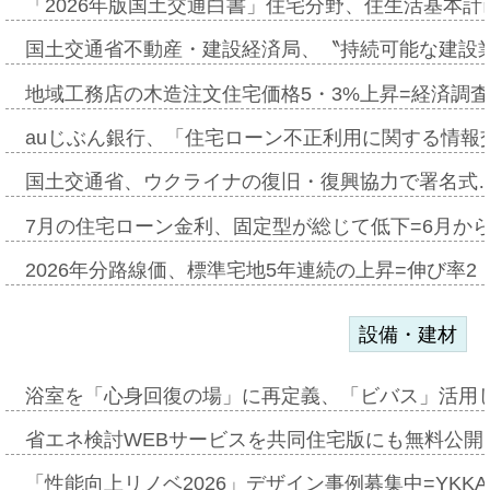
「2026年版国土交通白書」住宅分野、住生活基本計
国土交通省不動産・建設経済局、〝持続可能な建設
地域工務店の木造注文住宅価格5・3%上昇=経済調
auじぶん銀行、「住宅ローン不正利用に関する情報
国土交通省、ウクライナの復旧・復興協力で署名式
7月の住宅ローン金利、固定型が総じて低下=6月か
2026年分路線価、標準宅地5年連続の上昇=伸び率2・
設備・建材
浴室を「心身回復の場」に再定義、「ビバス」活用し
省エネ検討WEBサービスを共同住宅版にも無料公開、
「性能向上リノベ2026」デザイン事例募集中=YKKA