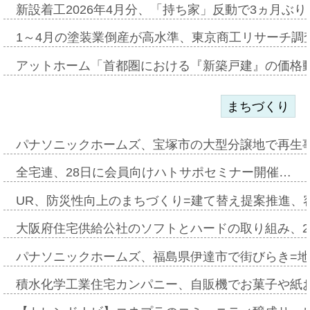
新設着工2026年4月分、「持ち家」反動で3ヵ月ぶ
1～4月の塗装業倒産が高水準、東京商工リサーチ調
アットホーム「首都圏における『新築戸建』の価格
まちづくり
パナソニックホームズ、宝塚市の大型分譲地で再生
全宅連、28日に会員向けハトサポセミナー開催…
UR、防災性向上のまちづくり=建て替え提案推進、
大阪府住宅供給公社のソフトとハードの取り組み、2
パナソニックホームズ、福島県伊達市で街びらき=
積水化学工業住宅カンパニー、自販機でお菓子や紙