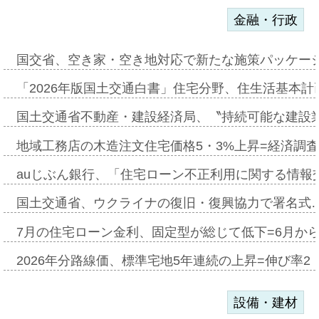
金融・行政
国交省、空き家・空き地対応で新たな施策パッケー
「2026年版国土交通白書」住宅分野、住生活基本計
国土交通省不動産・建設経済局、〝持続可能な建設
地域工務店の木造注文住宅価格5・3%上昇=経済調
auじぶん銀行、「住宅ローン不正利用に関する情報
国土交通省、ウクライナの復旧・復興協力で署名式
7月の住宅ローン金利、固定型が総じて低下=6月か
2026年分路線価、標準宅地5年連続の上昇=伸び率2・
設備・建材