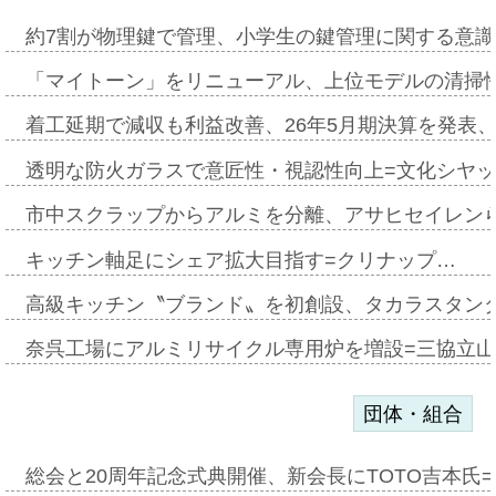
約7割が物理鍵で管理、小学生の鍵管理に関する意識調査
「マイトーン」をリニューアル、上位モデルの清掃
着工延期で減収も利益改善、26年5月期決算を発表
透明な防火ガラスで意匠性・視認性向上=文化シヤ
市中スクラップからアルミを分離、アサヒセイレン
キッチン軸足にシェア拡大目指す=クリナップ…
高級キッチン〝ブランド〟を初創設、タカラスタン
奈呉工場にアルミリサイクル専用炉を増設=三協立
団体・組合
総会と20周年記念式典開催、新会長にTOTO吉本氏