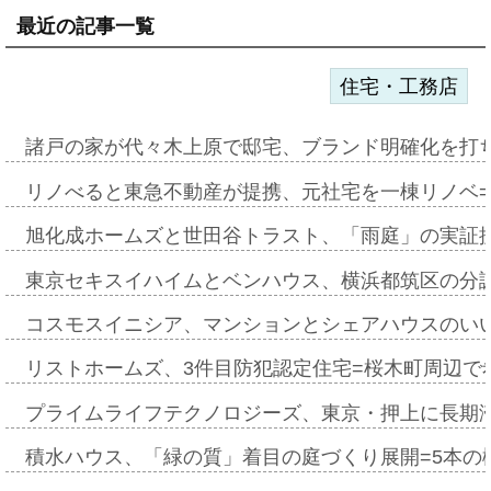
最近の記事一覧
住宅・工務店
諸戸の家が代々木上原で邸宅、ブランド明確化を打
リノべると東急不動産が提携、元社宅を一棟リノベ
旭化成ホームズと世田谷トラスト、「雨庭」の実証
東京セキスイハイムとベンハウス、横浜都筑区の分
コスモスイニシア、マンションとシェアハウスのい
リストホームズ、3件目防犯認定住宅=桜木町周辺で
プライムライフテクノロジーズ、東京・押上に長期
積水ハウス、「緑の質」着目の庭づくり展開=5本の