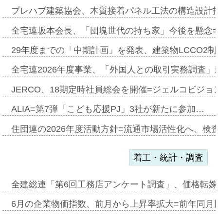
プレハブ建築協会、木質接着パネル工法の構造設計
全宅連坂本会長、「団塊世代の持ち家」今後を懸念
29年度までの「中期計画」を発表、建築物LCCO2
全宅連2026年度事業、「外国人との取引実務調査」新
JERCO、18期定時社員総会を開催=ジェルコビジョン
ALIA=第7弾「こども応援PJ」3社が新たに参加…
住団連の2026年度活動方針=流通市場活性化へ、検
着工・統計・調査
全建総連「第6回工務店アンケート調査」、価格転嫁
6月の企業物価指数、前月から上昇率拡大=前年同月比