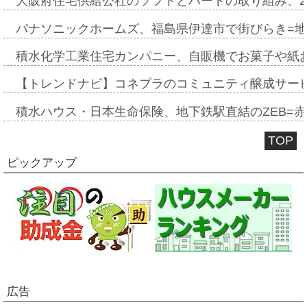
大阪府住宅供給公社のソフトとハードの取り組み、2
パナソニックホームズ、福島県伊達市で街びらき=
積水化学工業住宅カンパニー、自販機でお菓子や紙
【トレンドナビ】コネプラのコミュニティ醸成サー
積水ハウス・日本生命保険、地下鉄駅直結のZEB=赤坂
TOP
ピックアップ
広告