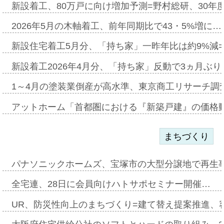
新設着工、80万戸に向け増加予測=野村総研、30年
2026年5月の木軸着工、前年同期比で43・5%増に…
新設住宅着工5月分、「持ち家」一昨年比は約9%減=
新設着工2026年4月分、「持ち家」反動で3ヵ月ぶ
1～4月の塗装業倒産が高水準、東京商工リサーチ調
アットホーム「首都圏における『新築戸建』の価格
まちづくり
パナソニックホームズ、宝塚市の大型分譲地で再生
全宅連、28日に会員向けハトサポセミナー開催…
UR、防災性向上のまちづくり=建て替え提案推進、