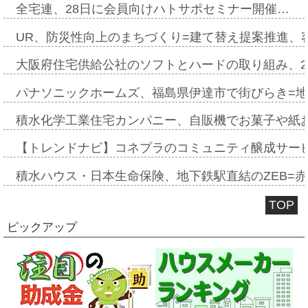
全宅連、28日に会員向けハトサポセミナー開催…
UR、防災性向上のまちづくり=建て替え提案推進、
大阪府住宅供給公社のソフトとハードの取り組み、2
パナソニックホームズ、福島県伊達市で街びらき=
積水化学工業住宅カンパニー、自販機でお菓子や紙
【トレンドナビ】コネプラのコミュニティ醸成サー
積水ハウス・日本生命保険、地下鉄駅直結のZEB=赤坂
TOP
ピックアップ