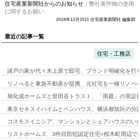
住宅産業新聞社からのお知らせ：
弊社著作物の使用
に関するお願い
2018年12月25日 住宅産業新聞社 編集部
最近の記事一覧
住宅・工務店
諸戸の家が代々木上原で邸宅、ブランド明確化を打
リノべると東急不動産が提携、元社宅を一棟リノベ
旭化成ホームズと世田谷トラスト、「雨庭」の実証
東京セキスイハイムとベンハウス、横浜都筑区の分
コスモスイニシア、マンションとシェアハウスのい
リストホームズ、3件目防犯認定住宅=桜木町周辺で