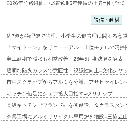
2026年分路線価、標準宅地5年連続の上昇=伸び率2・
設備・建材
約7割が物理鍵で管理、小学生の鍵管理に関する意識調査
「マイトーン」をリニューアル、上位モデルの清掃
着工延期で減収も利益改善、26年5月期決算を発表
透明な防火ガラスで意匠性・視認性向上=文化シヤ
市中スクラップからアルミを分離、アサヒセイレン
キッチン軸足にシェア拡大目指す=クリナップ…
高級キッチン〝ブランド〟を初創設、タカラスタン
奈呉工場にアルミリサイクル専用炉を増設=三協立