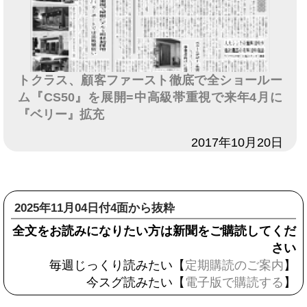
トクラス、顧客ファースト徹底で全ショールー
ム『CS50』を展開=中高級帯重視で来年4月に
『ベリー』拡充
日付
2017年10月20日
2025年11月04日付4面から抜粋
全文をお読みになりたい方は新聞をご購読してくだ
さい
毎週じっくり読みたい【
定期購読のご案内
】
今スグ読みたい【
電子版で購読する
】