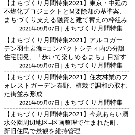
【まちづくり月間特集2021】東京・中延の
不燃化プロジェクトとM要除却の基準案、
まちづくり支える融資と建て替えの枠組み
まちづくり月間特集
2021年09月07日 |
【まちづくり月間特集2021】アルコガー
デン羽生岩瀬=コンパクトシティ内の分譲
住宅開発、「歩いて楽しめるまち」目指す
まちづくり月間特集
2021年09月07日 |
【まちづくり月間特集2021】住友林業のフ
ォレストガーデン秦野、植栽で調和の取れ
た街並み形成
まちづくり月間特集
2021年09月07日 |
【まちづくり月間特集2021】今泉あらい湧
水公園周辺地区=区画整理で生まれた町、
新旧住民で景観を維持管理