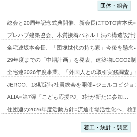
団体・組合
総会と20周年記念式典開催、新会長にTOTO吉本氏
プレハブ建築協会、木質接着パネル工法の構造設計
全宅連坂本会長、「団塊世代の持ち家」今後を懸念
29年度までの「中期計画」を発表、建築物LCCO2
全宅連2026年度事業、「外国人との取引実務調査」新
JERCO、18期定時社員総会を開催=ジェルコビジョン
ALIA=第7弾「こども応援PJ」3社が新たに参加…
住団連の2026年度活動方針=流通市場活性化へ、検
着工・統計・調査