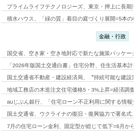
プライムライフテクノロジーズ、東京・押上に長期
積水ハウス、「緑の質」着目の庭づくり展開=5本の
金融・行政
国交省、空き家・空き地対応で新たな施策パッケー
「2026年版国土交通白書」住宅分野、住生活基本計
国土交通省不動産・建設経済局、〝持続可能な建設
地域工務店の木造注文住宅価格5・3%上昇=経済調
auじぶん銀行、「住宅ローン不正利用に関する情報
国土交通省、ウクライナの復旧・復興協力で署名式
7月の住宅ローン金利、固定型が総じて低下=6月か