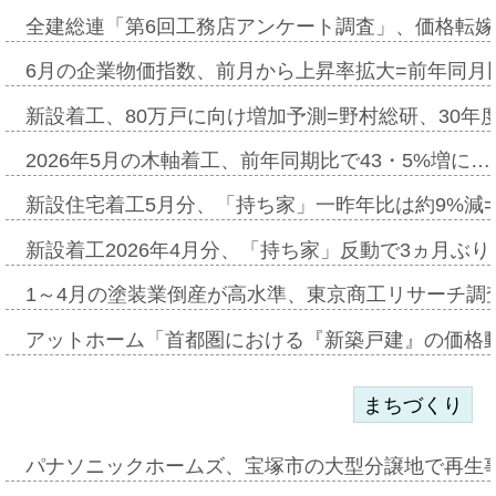
全建総連「第6回工務店アンケート調査」、価格転嫁
6月の企業物価指数、前月から上昇率拡大=前年同月比
新設着工、80万戸に向け増加予測=野村総研、30年
2026年5月の木軸着工、前年同期比で43・5%増に…
新設住宅着工5月分、「持ち家」一昨年比は約9%減=
新設着工2026年4月分、「持ち家」反動で3ヵ月ぶ
1～4月の塗装業倒産が高水準、東京商工リサーチ調
アットホーム「首都圏における『新築戸建』の価格
まちづくり
パナソニックホームズ、宝塚市の大型分譲地で再生