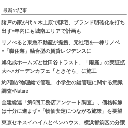
最新の記事
諸戸の家が代々木上原で邸宅、ブランド明確化を打ち
出す=年内にも城南エリアで計画も
リノべると東急不動産が提携、元社宅を一棟リノベ
=「職住遊」融合型の賃貸レジデンスに
旭化成ホームズと世田谷トラスト、「雨庭」の実証拡
大へ=ガーデンカフェ「ときそら」に施工
約7割が物理鍵で管理、小学生の鍵管理に関する意識
調査=Nature
全建総連「第6回工務店アンケート調査」、価格転嫁
は十分に進まず=「物価安定につながる施策」を要望
東京セキスイハイムとベンハウス、横浜都筑区の分譲