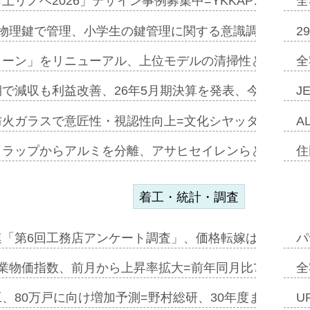
上リノベ2026」デザイン事例募集中=YKKAP…
全
物理鍵で管理、小学生の鍵管理に関する意識調査=Natur
2
トーン」をリニューアル、上位モデルの清掃性と安全性追
全
で減収も利益改善、26年5月期決算を発表、今期は増収
J
防火ガラスで意匠性・視認性向上=文化シヤッター…
A
クラップからアルミを分離、アサヒセイレンらと協働開発
住
着工・統計・調査
連「第6回工務店アンケート調査」、価格転嫁は十分に進
パ
業物価指数、前月から上昇率拡大=前年同月比7・1%上
全
、80万戸に向け増加予測=野村総研、30年度まで〝揺
U