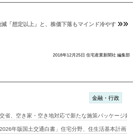
動減「想定以上」と、株価下落もマインド冷やす
2018年12月25日 住宅産業新聞社 編集部
金融・行政
ンサー契約…
交省、空き家・空き地対応で新たな施策パッケージ始動
に起用…
2026年版国土交通白書」住宅分野、住生活基本計画を