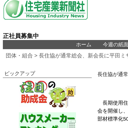
正社員募集中
ホーム
今週の紙
団体・組合
>
長住協が通常総会、新会長に平田ミ
ピックアップ
長住協が通
長期使用住
会を開催し、
部材標準化5