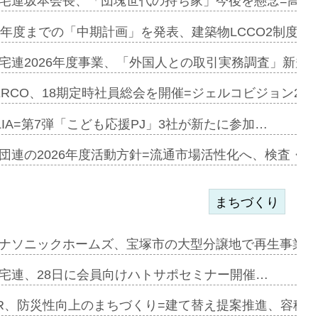
宅連坂本会長、「団塊世代の持ち家」今後を懸念=高齢
e…
9年度までの「中期計画」を発表、建築物LCCO2制度へ
加=リンナ…
宅連2026年度事業、「外国人との取引実務調査」新規に
見込む=…
ERCO、18期定時社員総会を開催=ジェルコビジョン203
LIA=第7弾「こども応援PJ」3社が新たに参加…
開始=三協…
団連の2026年度活動方針=流通市場活性化へ、検査・
まちづくり
まず=「物…
ナソニックホームズ、宝塚市の大型分譲地で再生事業を
昇…
宅連、28日に会員向けハトサポセミナー開催…
り戻し〟…
R、防災性向上のまちづくり=建て替え提案推進、容積