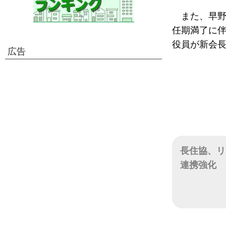
また、早野
任期満了に
役員が新会
広告
長住協、リ
連携強化
日付