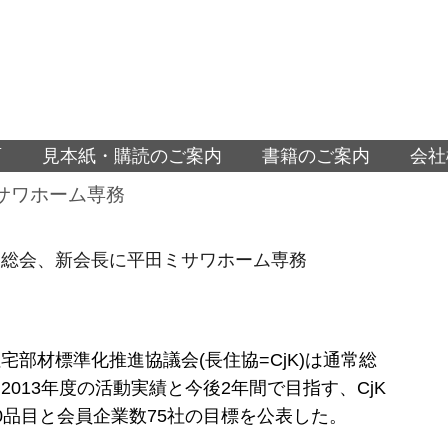
面
見本紙・購読のご案内
書籍のご案内
会社
サワホーム専務
常総会、新会長に平田ミサワホーム専務
宅部材標準化推進協議会(長住協=CjK)は通常総
2013年度の活動実績と今後2年間で目指す、CjK
0品目と会員企業数75社の目標を公表した。