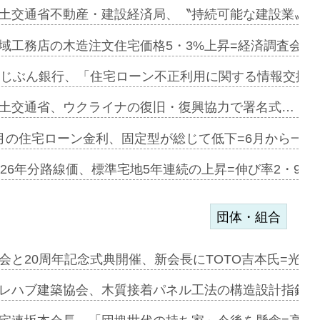
ァミーレキ…
土交通省不動産・建設経済局、〝持続可能な建設業〟の
にも城南エ…
域工務店の木造注文住宅価格5・3%上昇=経済調査会「
融合型の賃…
uじぶん銀行、「住宅ローン不正利用に関する情報交換協
デンカフェ…
土交通省、ウクライナの復旧・復興協力で署名式…
協業=お互…
月の住宅ローン金利、固定型が総じて低下=6月から一転
のコリビング…
026年分路線価、標準宅地5年連続の上昇=伸び率2・9%
団体・組合
を提案=P…
会と20周年記念式典開催、新会長にTOTO吉本氏=光触
とワンビ…
レハブ建築協会、木質接着パネル工法の構造設計指針を