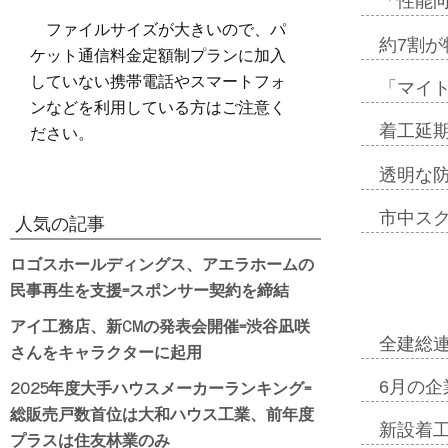
「性能向
ファイルサイズが大きいので、パ
約7割が
ケット通信料金定額制プランに加入
していない携帯電話やスマートフォ
「マイ
ンなどを利用している方はご注意く
ださい。
着工延期
透明な
市中ス
人気の記事
ロゴスホールディングス、アエラホームの
民事再生を支援=スポンサー契約を締結
アイ工務店、新CMの発表会開催=渋谷凪咲
全建総
さんをキャラクターに起用
2025年度大手ハウスメーカーランキング=
6月の企
総販売戸数首位は大和ハウス工業、前年度
新設着工
プラスは住友林業のみ