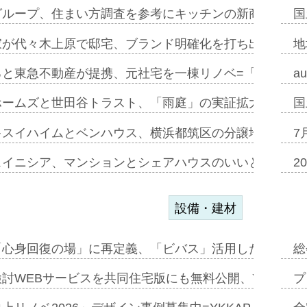
グループ、住まい方調査を参考にキッチンの新商品=「フ
国
家が代々木上原で邸宅、ブランド明確化を打ち出す=年内
地
ると東急不動産が提携、元社宅を一棟リノベ=「職住遊」
a
ホームズと世田谷トラスト、「雨庭」の実証拡大へ=ガー
国
キスイハイムとベンハウス、横浜都筑区の分譲地開発で初
7
スイニシア、マンションとシェアハウスのいいとこどり
2
設備・建材
「心身回復の場」に再定義、「ビバス」活用した新入浴法
総
討WEBサービスを共同住宅版にも無料公開、YKKAP
プ