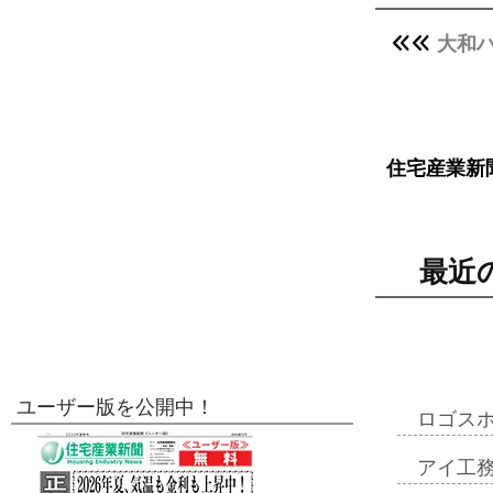
大和
住宅産業新
最近
ユーザー版を公開中！
ロゴス
アイ工