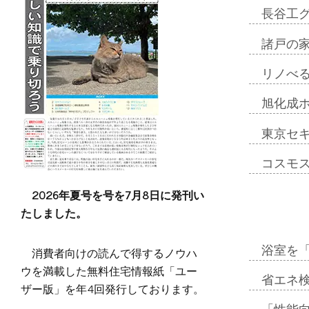
長谷工
諸戸の
リノべ
旭化成
東京セ
コスモ
2026年夏号を号を7月8日に発刊い
たしました。
浴室を
消費者向けの読んで得するノウハ
ウを満載した無料住宅情報紙「ユー
省エネ検
ザー版」を年4回発行しております。