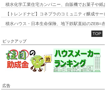
積水化学工業住宅カンパニー、自販機でお菓子や紙
【トレンドナビ】コネプラのコミュニティ醸成サー
積水ハウス・日本生命保険、地下鉄駅直結のZEB=赤坂
TOP
ピックアップ
広告