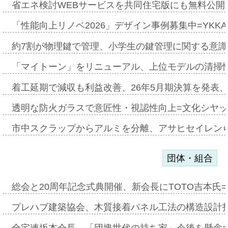
省エネ検討WEBサービスを共同住宅版にも無料公開、
「性能向上リノベ2026」デザイン事例募集中=YKKA
約7割が物理鍵で管理、小学生の鍵管理に関する意識調査
「マイトーン」をリニューアル、上位モデルの清掃
着工延期で減収も利益改善、26年5月期決算を発表
透明な防火ガラスで意匠性・視認性向上=文化シヤ
市中スクラップからアルミを分離、アサヒセイレン
団体・組合
総会と20周年記念式典開催、新会長にTOTO吉本氏
プレハブ建築協会、木質接着パネル工法の構造設計
全宅連坂本会長、「団塊世代の持ち家」今後を懸念