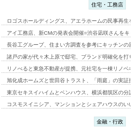
住宅・工務店
ロゴスホールディングス、アエラホームの民事再生
アイ工務店、新CMの発表会開催=渋谷凪咲さんをキ
長谷工グループ、住まい方調査を参考にキッチンの
諸戸の家が代々木上原で邸宅、ブランド明確化を打
リノべると東急不動産が提携、元社宅を一棟リノベ
旭化成ホームズと世田谷トラスト、「雨庭」の実証
東京セキスイハイムとベンハウス、横浜都筑区の分
コスモスイニシア、マンションとシェアハウスのい
金融・行政