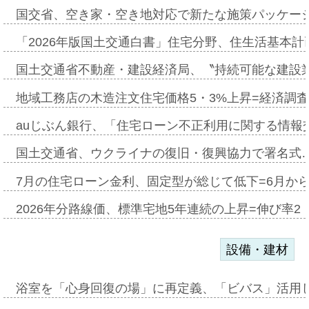
国交省、空き家・空き地対応で新たな施策パッケー
「2026年版国土交通白書」住宅分野、住生活基本計
国土交通省不動産・建設経済局、〝持続可能な建設
地域工務店の木造注文住宅価格5・3%上昇=経済調
auじぶん銀行、「住宅ローン不正利用に関する情報
国土交通省、ウクライナの復旧・復興協力で署名式
7月の住宅ローン金利、固定型が総じて低下=6月か
2026年分路線価、標準宅地5年連続の上昇=伸び率2・
設備・建材
浴室を「心身回復の場」に再定義、「ビバス」活用し