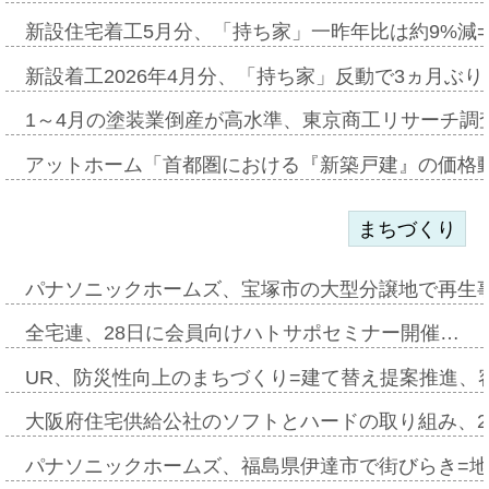
新設住宅着工5月分、「持ち家」一昨年比は約9%減=
新設着工2026年4月分、「持ち家」反動で3ヵ月ぶ
1～4月の塗装業倒産が高水準、東京商工リサーチ調
アットホーム「首都圏における『新築戸建』の価格
まちづくり
パナソニックホームズ、宝塚市の大型分譲地で再生
全宅連、28日に会員向けハトサポセミナー開催…
UR、防災性向上のまちづくり=建て替え提案推進、
大阪府住宅供給公社のソフトとハードの取り組み、2
パナソニックホームズ、福島県伊達市で街びらき=