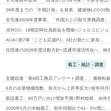
29年度までの「中期計画」を発表、建築物LCCO2
全宅連2026年度事業、「外国人との取引実務調査」新
JERCO、18期定時社員総会を開催=ジェルコビジョン
ALIA=第7弾「こども応援PJ」3社が新たに参加…
住団連の2026年度活動方針=流通市場活性化へ、検
着工・統計・調査
全建総連「第6回工務店アンケート調査」、価格転嫁
6月の企業物価指数、前月から上昇率拡大=前年同月比
新設着工、80万戸に向け増加予測=野村総研、30年
2026年5月の木軸着工、前年同期比で43・5%増に…