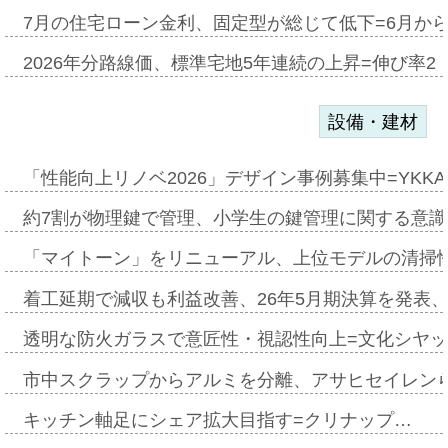
7月の住宅ローン金利、固定型が総じて低下=6月か
2026年分路線価、標準宅地5年連続の上昇=伸び率2・
設備・建材
「性能向上リノベ2026」デザイン事例募集中=YKKA
約7割が物理鍵で管理、小学生の鍵管理に関する意識調査
「マイトーン」をリニューアル、上位モデルの清掃
着工延期で減収も利益改善、26年5月期決算を発表
透明な防火ガラスで意匠性・視認性向上=文化シヤ
市中スクラップからアルミを分離、アサヒセイレン
キッチン軸足にシェア拡大目指す=クリナップ…