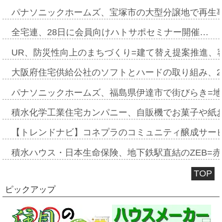
パナソニックホームズ、宝塚市の大型分譲地で再生
全宅連、28日に会員向けハトサポセミナー開催…
UR、防災性向上のまちづくり=建て替え提案推進、
大阪府住宅供給公社のソフトとハードの取り組み、2
パナソニックホームズ、福島県伊達市で街びらき=
積水化学工業住宅カンパニー、自販機でお菓子や紙
【トレンドナビ】コネプラのコミュニティ醸成サー
積水ハウス・日本生命保険、地下鉄駅直結のZEB=赤坂
TOP
ピックアップ