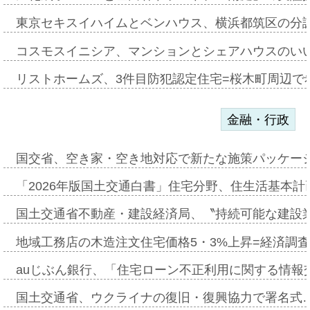
東京セキスイハイムとベンハウス、横浜都筑区の分
コスモスイニシア、マンションとシェアハウスのい
リストホームズ、3件目防犯認定住宅=桜木町周辺で
金融・行政
国交省、空き家・空き地対応で新たな施策パッケー
「2026年版国土交通白書」住宅分野、住生活基本計
国土交通省不動産・建設経済局、〝持続可能な建設
地域工務店の木造注文住宅価格5・3%上昇=経済調
auじぶん銀行、「住宅ローン不正利用に関する情報
国土交通省、ウクライナの復旧・復興協力で署名式