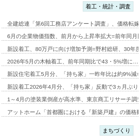
着工・統計・調査
全建総連「第6回工務店アンケート調査」、価格転嫁
6月の企業物価指数、前月から上昇率拡大=前年同月比
新設着工、80万戸に向け増加予測=野村総研、30年
2026年5月の木軸着工、前年同期比で43・5%増に…
新設住宅着工5月分、「持ち家」一昨年比は約9%減=
新設着工2026年4月分、「持ち家」反動で3ヵ月ぶ
1～4月の塗装業倒産が高水準、東京商工リサーチ調
アットホーム「首都圏における『新築戸建』の価格
まちづくり