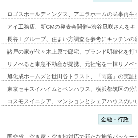
ロゴスホールディングス、アエラホームの民事再生
アイ工務店、新CMの発表会開催=渋谷凪咲さんをキ
長谷工グループ、住まい方調査を参考にキッチンの
諸戸の家が代々木上原で邸宅、ブランド明確化を打
リノべると東急不動産が提携、元社宅を一棟リノベ
旭化成ホームズと世田谷トラスト、「雨庭」の実証
東京セキスイハイムとベンハウス、横浜都筑区の分
コスモスイニシア、マンションとシェアハウスのい
金融・行政
国交省、空き家・空き地対応で新たな施策パッケー