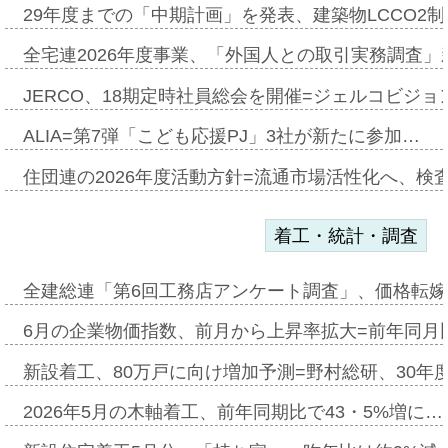
29年度までの「中期計画」を発表、建築物LCCO2
全宅連2026年度事業、「外国人との取引実務調査」新
JERCO、18期定時社員総会を開催=ジェルコビジョン
ALIA=第7弾「こども応援PJ」3社が新たに参加…
住団連の2026年度活動方針=流通市場活性化へ、検
着工・統計・調査
全建総連「第6回工務店アンケート調査」、価格転嫁
6月の企業物価指数、前月から上昇率拡大=前年同月比
新設着工、80万戸に向け増加予測=野村総研、30年
2026年5月の木軸着工、前年同期比で43・5%増に…