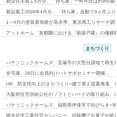
新設住宅着工5月分、「持ち家」一昨年比は約9%減=
新設着工2026年4月分、「持ち家」反動で3ヵ月ぶ
1～4月の塗装業倒産が高水準、東京商工リサーチ調
アットホーム「首都圏における『新築戸建』の価格
まちづくり
パナソニックホームズ、宝塚市の大型分譲地で再生
全宅連、28日に会員向けハトサポセミナー開催…
UR、防災性向上のまちづくり=建て替え提案推進、
大阪府住宅供給公社のソフトとハードの取り組み、2
パナソニックホームズ、福島県伊達市で街びらき=
積水化学工業住宅カンパニー、自販機でお菓子や紙