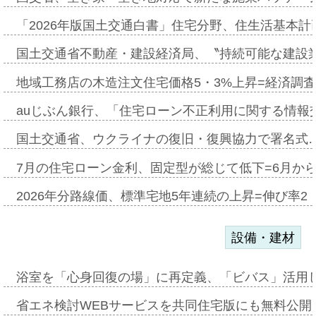
「2026年版国土交通白書」住宅分野、住生活基本計
国土交通省不動産・建設経済局、〝持続可能な建設
地域工務店の木造注文住宅価格5・3%上昇=経済調
auじぶん銀行、「住宅ローン不正利用に関する情報
国土交通省、ウクライナの復旧・復興協力で署名式
7月の住宅ローン金利、固定型が総じて低下=6月か
2026年分路線価、標準宅地5年連続の上昇=伸び率2・
設備・建材
浴室を「心身回復の場」に再定義、「ビバス」活用し
省エネ検討WEBサービスを共同住宅版にも無料公開、