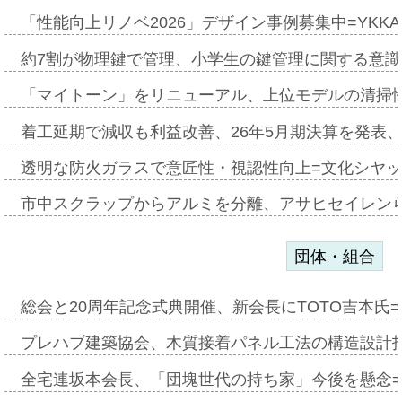
「性能向上リノベ2026」デザイン事例募集中=YKKA
約7割が物理鍵で管理、小学生の鍵管理に関する意識調査
「マイトーン」をリニューアル、上位モデルの清掃
着工延期で減収も利益改善、26年5月期決算を発表
透明な防火ガラスで意匠性・視認性向上=文化シヤ
市中スクラップからアルミを分離、アサヒセイレン
団体・組合
総会と20周年記念式典開催、新会長にTOTO吉本氏
プレハブ建築協会、木質接着パネル工法の構造設計
全宅連坂本会長、「団塊世代の持ち家」今後を懸念