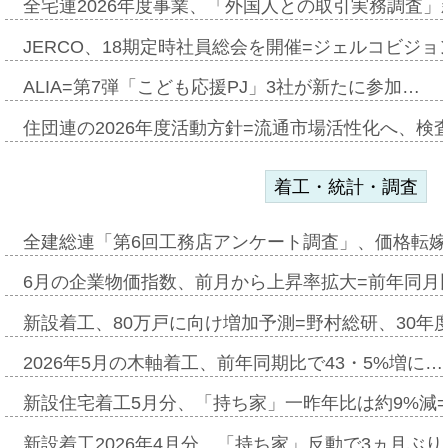
全宅連2026年度事業、「外国人との取引実務調査」新
JERCO、18期定時社員総会を開催=ジェルコビジョン
ALIA=第7弾「こども応援PJ」3社が新たに参加…
住団連の2026年度活動方針=流通市場活性化へ、検
着工・統計・調査
全建総連「第6回工務店アンケート調査」、価格転嫁
6月の企業物価指数、前月から上昇率拡大=前年同月比
新設着工、80万戸に向け増加予測=野村総研、30年
2026年5月の木軸着工、前年同期比で43・5%増に…
新設住宅着工5月分、「持ち家」一昨年比は約9%減=
新設着工2026年4月分、「持ち家」反動で3ヵ月ぶ