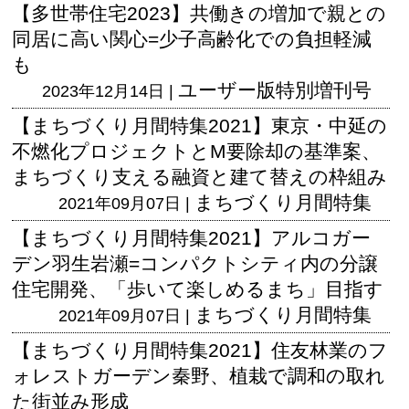
【多世帯住宅2023】共働きの増加で親との
同居に高い関心=少子高齢化での負担軽減
も
ユーザー版
特別増刊号
2023年12月14日 |
【まちづくり月間特集2021】東京・中延の
不燃化プロジェクトとM要除却の基準案、
まちづくり支える融資と建て替えの枠組み
まちづくり月間特集
2021年09月07日 |
【まちづくり月間特集2021】アルコガー
デン羽生岩瀬=コンパクトシティ内の分譲
住宅開発、「歩いて楽しめるまち」目指す
まちづくり月間特集
2021年09月07日 |
【まちづくり月間特集2021】住友林業のフ
ォレストガーデン秦野、植栽で調和の取れ
た街並み形成