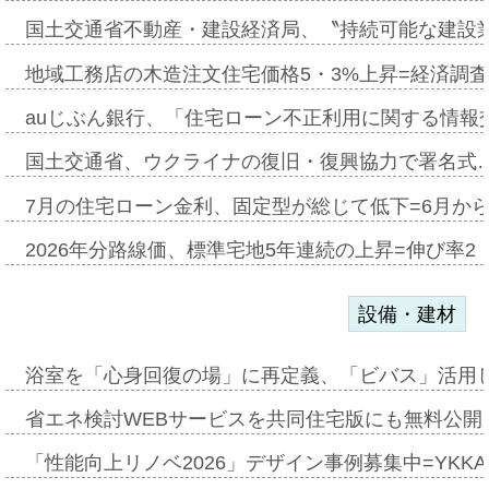
国土交通省不動産・建設経済局、〝持続可能な建設
地域工務店の木造注文住宅価格5・3%上昇=経済調
auじぶん銀行、「住宅ローン不正利用に関する情報
国土交通省、ウクライナの復旧・復興協力で署名式
7月の住宅ローン金利、固定型が総じて低下=6月か
2026年分路線価、標準宅地5年連続の上昇=伸び率2・
設備・建材
浴室を「心身回復の場」に再定義、「ビバス」活用し
省エネ検討WEBサービスを共同住宅版にも無料公開、
「性能向上リノベ2026」デザイン事例募集中=YKKA