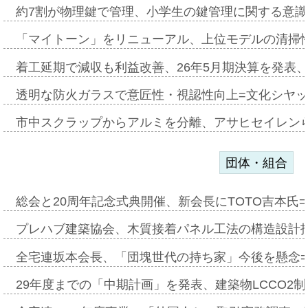
約7割が物理鍵で管理、小学生の鍵管理に関する意識調査
「マイトーン」をリニューアル、上位モデルの清掃
着工延期で減収も利益改善、26年5月期決算を発表
透明な防火ガラスで意匠性・視認性向上=文化シヤ
市中スクラップからアルミを分離、アサヒセイレン
団体・組合
総会と20周年記念式典開催、新会長にTOTO吉本氏
プレハブ建築協会、木質接着パネル工法の構造設計
全宅連坂本会長、「団塊世代の持ち家」今後を懸念
29年度までの「中期計画」を発表、建築物LCCO2