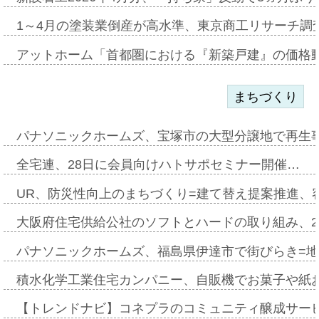
1～4月の塗装業倒産が高水準、東京商工リサーチ調
アットホーム「首都圏における『新築戸建』の価格
まちづくり
パナソニックホームズ、宝塚市の大型分譲地で再生
全宅連、28日に会員向けハトサポセミナー開催…
UR、防災性向上のまちづくり=建て替え提案推進、
大阪府住宅供給公社のソフトとハードの取り組み、2
パナソニックホームズ、福島県伊達市で街びらき=
積水化学工業住宅カンパニー、自販機でお菓子や紙
【トレンドナビ】コネプラのコミュニティ醸成サー