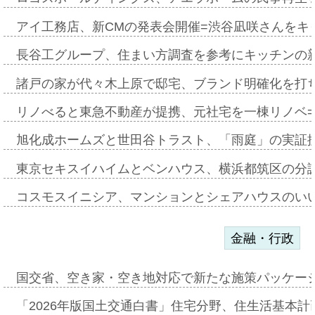
アイ工務店、新CMの発表会開催=渋谷凪咲さんをキ
長谷工グループ、住まい方調査を参考にキッチンの
諸戸の家が代々木上原で邸宅、ブランド明確化を打
リノべると東急不動産が提携、元社宅を一棟リノベ
旭化成ホームズと世田谷トラスト、「雨庭」の実証
東京セキスイハイムとベンハウス、横浜都筑区の分
コスモスイニシア、マンションとシェアハウスのい
金融・行政
国交省、空き家・空き地対応で新たな施策パッケー
「2026年版国土交通白書」住宅分野、住生活基本計