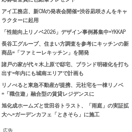
アイ工務店、新CMの発表会開催=渋谷凪咲さんをキャ
ラクターに起用
「性能向上リノベ2026」デザイン事例募集中=YKKAP
長谷工グループ、住まい方調査を参考にキッチンの新
商品=「ファミーレキッチン」を開発
諸戸の家が代々木上原で邸宅、ブランド明確化を打ち
出す=年内にも城南エリアで計画も
リノべると東急不動産が提携、元社宅を一棟リノベ
=「職住遊」融合型の賃貸レジデンスに
旭化成ホームズと世田谷トラスト、「雨庭」の実証拡
大へ=ガーデンカフェ「ときそら」に施工
広告