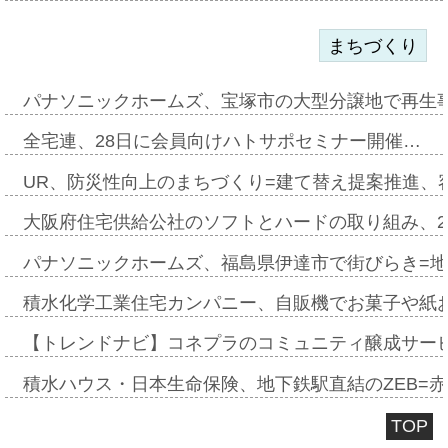
まちづくり
パナソニックホームズ、宝塚市の大型分譲地で再生
全宅連、28日に会員向けハトサポセミナー開催…
UR、防災性向上のまちづくり=建て替え提案推進、
大阪府住宅供給公社のソフトとハードの取り組み、2
パナソニックホームズ、福島県伊達市で街びらき=
積水化学工業住宅カンパニー、自販機でお菓子や紙
【トレンドナビ】コネプラのコミュニティ醸成サー
積水ハウス・日本生命保険、地下鉄駅直結のZEB=赤坂
TOP