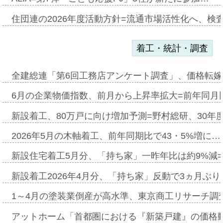
住団連の2026年度活動方針=流通市場活性化へ、検
着工・統計・調査
全建総連「第6回工務店アンケート調査」、価格転嫁
6月の企業物価指数、前月から上昇率拡大=前年同月比
新設着工、80万戸に向け増加予測=野村総研、30年
2026年5月の木軸着工、前年同期比で43・5%増に…
新設住宅着工5月分、「持ち家」一昨年比は約9%減=
新設着工2026年4月分、「持ち家」反動で3ヵ月ぶ
1～4月の塗装業倒産が高水準、東京商工リサーチ調
アットホーム「首都圏における『新築戸建』の価格