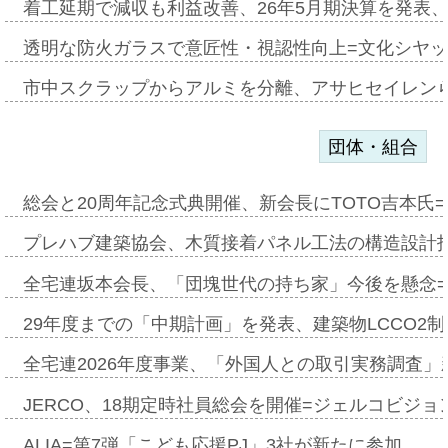
着工延期で減収も利益改善、26年5月期決算を発表
透明な防火ガラスで意匠性・視認性向上=文化シヤ
市中スクラップからアルミを分離、アサヒセイレン
団体・組合
総会と20周年記念式典開催、新会長にTOTO吉本氏
プレハブ建築協会、木質接着パネル工法の構造設計
全宅連坂本会長、「団塊世代の持ち家」今後を懸念
29年度までの「中期計画」を発表、建築物LCCO2
全宅連2026年度事業、「外国人との取引実務調査」新
JERCO、18期定時社員総会を開催=ジェルコビジョン
ALIA=第7弾「こども応援PJ」3社が新たに参加…