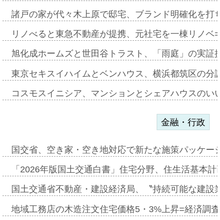
諸戸の家が代々木上原で邸宅、ブランド明確化を打
リノべると東急不動産が提携、元社宅を一棟リノベ
旭化成ホームズと世田谷トラスト、「雨庭」の実証
東京セキスイハイムとベンハウス、横浜都筑区の分
コスモスイニシア、マンションとシェアハウスのい
金融・行政
国交省、空き家・空き地対応で新たな施策パッケー
「2026年版国土交通白書」住宅分野、住生活基本計
国土交通省不動産・建設経済局、〝持続可能な建設
地域工務店の木造注文住宅価格5・3%上昇=経済調