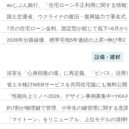
auじぶん銀行、「住宅ローン不正利用に関する情報
国土交通省、ウクライナの復旧・復興協力で署名式
7月の住宅ローン金利、固定型が総じて低下=6月か
2026年分路線価、標準宅地5年連続の上昇=伸び率2・
設備・建材
浴室を「心身回復の場」に再定義、「ビバス」活用し
省エネ検討WEBサービスを共同住宅版にも無料公開、
「性能向上リノベ2026」デザイン事例募集中=YKKA
約7割が物理鍵で管理、小学生の鍵管理に関する意識調査
「マイトーン」をリニューアル、上位モデルの清掃