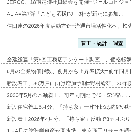
JERCO、18期定時社員総会を開催=ジェルコビジョン
ALIA=第7弾「こども応援PJ」3社が新たに参加…
住団連の2026年度活動方針=流通市場活性化へ、検
着工・統計・調査
全建総連「第6回工務店アンケート調査」、価格転嫁
6月の企業物価指数、前月から上昇率拡大=前年同月比
新設着工、80万戸に向け増加予測=野村総研、30年
2026年5月の木軸着工、前年同期比で43・5%増に…
新設住宅着工5月分、「持ち家」一昨年比は約9%減=
新設着工2026年4月分、「持ち家」反動で3ヵ月ぶ
1～4月の塗装業倒産が高水準、東京商工リサーチ調