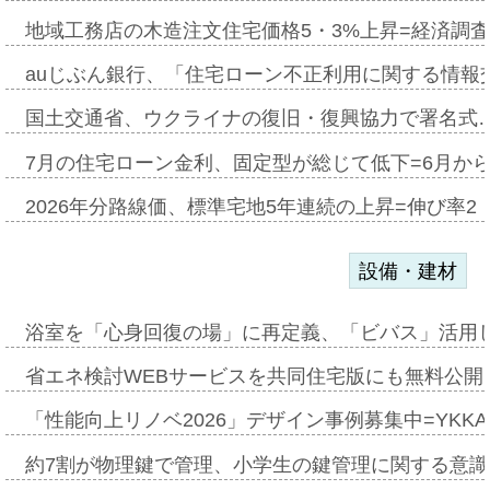
地域工務店の木造注文住宅価格5・3%上昇=経済調
auじぶん銀行、「住宅ローン不正利用に関する情報
国土交通省、ウクライナの復旧・復興協力で署名式
7月の住宅ローン金利、固定型が総じて低下=6月か
2026年分路線価、標準宅地5年連続の上昇=伸び率2・
設備・建材
浴室を「心身回復の場」に再定義、「ビバス」活用し
省エネ検討WEBサービスを共同住宅版にも無料公開、
「性能向上リノベ2026」デザイン事例募集中=YKKA
約7割が物理鍵で管理、小学生の鍵管理に関する意識調査