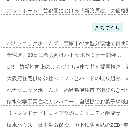
アットホーム「首都圏における『新築戸建』の価格
まちづくり
パナソニックホームズ、宝塚市の大型分譲地で再生
全宅連、28日に会員向けハトサポセミナー開催…
UR、防災性向上のまちづくり=建て替え提案推進、
大阪府住宅供給公社のソフトとハードの取り組み、2
パナソニックホームズ、福島県伊達市で街びらき=
積水化学工業住宅カンパニー、自販機でお菓子や紙
【トレンドナビ】コネプラのコミュニティ醸成サー
積水ハウス・日本生命保険、地下鉄駅直結のZEB=赤坂