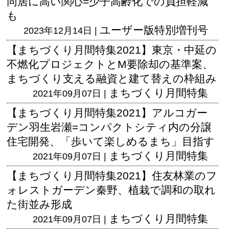
同居に高い関心=少子高齢化での負担軽減
も
ユーザー版
特別増刊号
2023年12月14日 |
【まちづくり月間特集2021】東京・中延の
不燃化プロジェクトとM要除却の基準案、
まちづくり支える融資と建て替えの枠組み
まちづくり月間特集
2021年09月07日 |
【まちづくり月間特集2021】アルコガー
デン羽生岩瀬=コンパクトシティ内の分譲
住宅開発、「歩いて楽しめるまち」目指す
まちづくり月間特集
2021年09月07日 |
【まちづくり月間特集2021】住友林業のフ
ォレストガーデン秦野、植栽で調和の取れ
た街並み形成
まちづくり月間特集
2021年09月07日 |