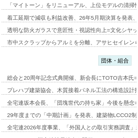
「マイトーン」をリニューアル、上位モデルの清掃
着工延期で減収も利益改善、26年5月期決算を発表
透明な防火ガラスで意匠性・視認性向上=文化シヤ
市中スクラップからアルミを分離、アサヒセイレン
団体・組合
総会と20周年記念式典開催、新会長にTOTO吉本氏
プレハブ建築協会、木質接着パネル工法の構造設計
全宅連坂本会長、「団塊世代の持ち家」今後を懸念
29年度までの「中期計画」を発表、建築物LCCO2
全宅連2026年度事業、「外国人との取引実務調査」新