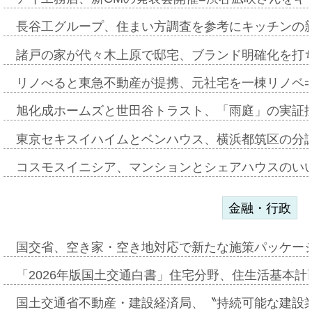
長谷工グループ、住まい方調査を参考にキッチンの
諸戸の家が代々木上原で邸宅、ブランド明確化を打
リノべると東急不動産が提携、元社宅を一棟リノベ
旭化成ホームズと世田谷トラスト、「雨庭」の実証
東京セキスイハイムとベンハウス、横浜都筑区の分
コスモスイニシア、マンションとシェアハウスのい
金融・行政
国交省、空き家・空き地対応で新たな施策パッケー
「2026年版国土交通白書」住宅分野、住生活基本計
国土交通省不動産・建設経済局、〝持続可能な建設