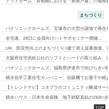
アットホーム「首都圏における『新築戸建』の価格
まちづくり
パナソニックホームズ、宝塚市の大型分譲地で再生
全宅連、28日に会員向けハトサポセミナー開催…
UR、防災性向上のまちづくり=建て替え提案推進、
大阪府住宅供給公社のソフトとハードの取り組み、2
パナソニックホームズ、福島県伊達市で街びらき=
積水化学工業住宅カンパニー、自販機でお菓子や紙
【トレンドナビ】コネプラのコミュニティ醸成サー
積水ハウス・日本生命保険、地下鉄駅直結のZEB=赤坂
TOP