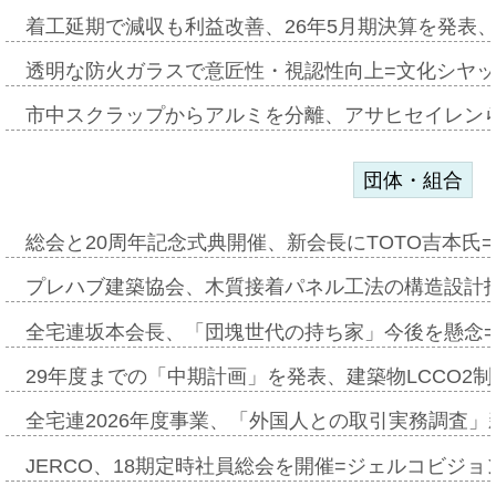
着工延期で減収も利益改善、26年5月期決算を発表
透明な防火ガラスで意匠性・視認性向上=文化シヤ
市中スクラップからアルミを分離、アサヒセイレン
団体・組合
総会と20周年記念式典開催、新会長にTOTO吉本氏
プレハブ建築協会、木質接着パネル工法の構造設計
全宅連坂本会長、「団塊世代の持ち家」今後を懸念
29年度までの「中期計画」を発表、建築物LCCO2
全宅連2026年度事業、「外国人との取引実務調査」新
JERCO、18期定時社員総会を開催=ジェルコビジョン