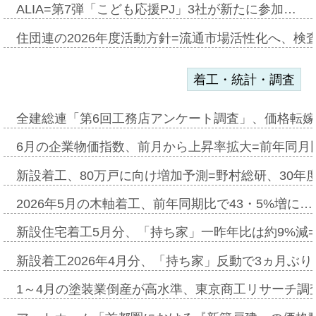
ALIA=第7弾「こども応援PJ」3社が新たに参加…
住団連の2026年度活動方針=流通市場活性化へ、検
着工・統計・調査
全建総連「第6回工務店アンケート調査」、価格転嫁
6月の企業物価指数、前月から上昇率拡大=前年同月比
新設着工、80万戸に向け増加予測=野村総研、30年
2026年5月の木軸着工、前年同期比で43・5%増に…
新設住宅着工5月分、「持ち家」一昨年比は約9%減=
新設着工2026年4月分、「持ち家」反動で3ヵ月ぶ
1～4月の塗装業倒産が高水準、東京商工リサーチ調