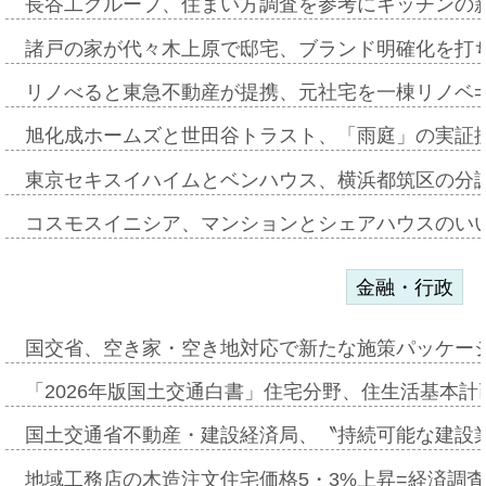
長谷工グループ、住まい方調査を参考にキッチンの
諸戸の家が代々木上原で邸宅、ブランド明確化を打
リノべると東急不動産が提携、元社宅を一棟リノベ
旭化成ホームズと世田谷トラスト、「雨庭」の実証
東京セキスイハイムとベンハウス、横浜都筑区の分
コスモスイニシア、マンションとシェアハウスのい
金融・行政
国交省、空き家・空き地対応で新たな施策パッケー
「2026年版国土交通白書」住宅分野、住生活基本計
国土交通省不動産・建設経済局、〝持続可能な建設
地域工務店の木造注文住宅価格5・3%上昇=経済調