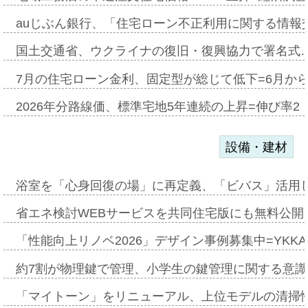
auじぶん銀行、「住宅ローン不正利用に関する情報
国土交通省、ウクライナの復旧・復興協力で署名式
7月の住宅ローン金利、固定型が総じて低下=6月か
2026年分路線価、標準宅地5年連続の上昇=伸び率2・
設備・建材
浴室を「心身回復の場」に再定義、「ビバス」活用し
省エネ検討WEBサービスを共同住宅版にも無料公開、
「性能向上リノベ2026」デザイン事例募集中=YKKA
約7割が物理鍵で管理、小学生の鍵管理に関する意識調査
「マイトーン」をリニューアル、上位モデルの清掃