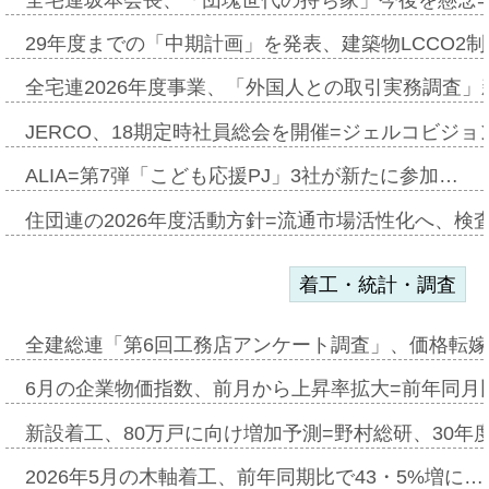
29年度までの「中期計画」を発表、建築物LCCO2
全宅連2026年度事業、「外国人との取引実務調査」新
JERCO、18期定時社員総会を開催=ジェルコビジョン
ALIA=第7弾「こども応援PJ」3社が新たに参加…
住団連の2026年度活動方針=流通市場活性化へ、検
着工・統計・調査
全建総連「第6回工務店アンケート調査」、価格転嫁
6月の企業物価指数、前月から上昇率拡大=前年同月比
新設着工、80万戸に向け増加予測=野村総研、30年
2026年5月の木軸着工、前年同期比で43・5%増に…