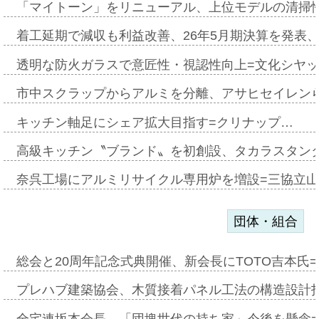
「マイトーン」をリニューアル、上位モデルの清掃
着工延期で減収も利益改善、26年5月期決算を発表
透明な防火ガラスで意匠性・視認性向上=文化シヤ
市中スクラップからアルミを分離、アサヒセイレン
キッチン軸足にシェア拡大目指す=クリナップ…
高級キッチン〝ブランド〟を初創設、タカラスタン
奈呉工場にアルミリサイクル専用炉を増設=三協立
団体・組合
総会と20周年記念式典開催、新会長にTOTO吉本氏
プレハブ建築協会、木質接着パネル工法の構造設計
全宅連坂本会長、「団塊世代の持ち家」今後を懸念