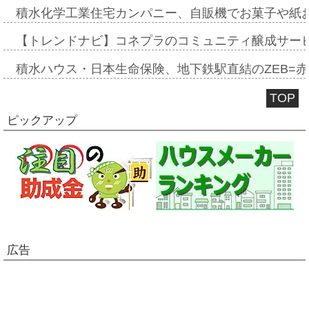
積水化学工業住宅カンパニー、自販機でお菓子や紙
【トレンドナビ】コネプラのコミュニティ醸成サー
積水ハウス・日本生命保険、地下鉄駅直結のZEB=赤坂
TOP
ピックアップ
広告