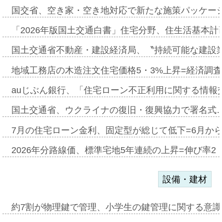
国交省、空き家・空き地対応で新たな施策パッケー
「2026年版国土交通白書」住宅分野、住生活基本計
国土交通省不動産・建設経済局、〝持続可能な建設
地域工務店の木造注文住宅価格5・3%上昇=経済調
auじぶん銀行、「住宅ローン不正利用に関する情報
国土交通省、ウクライナの復旧・復興協力で署名式
7月の住宅ローン金利、固定型が総じて低下=6月か
2026年分路線価、標準宅地5年連続の上昇=伸び率2・
設備・建材
約7割が物理鍵で管理、小学生の鍵管理に関する意識調査