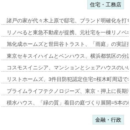
住宅・工務店
諸戸の家が代々木上原で邸宅、ブランド明確化を打
リノべると東急不動産が提携、元社宅を一棟リノベ
旭化成ホームズと世田谷トラスト、「雨庭」の実証
東京セキスイハイムとベンハウス、横浜都筑区の分
コスモスイニシア、マンションとシェアハウスのい
リストホームズ、3件目防犯認定住宅=桜木町周辺で
プライムライフテクノロジーズ、東京・押上に長期
積水ハウス、「緑の質」着目の庭づくり展開=5本の
金融・行政