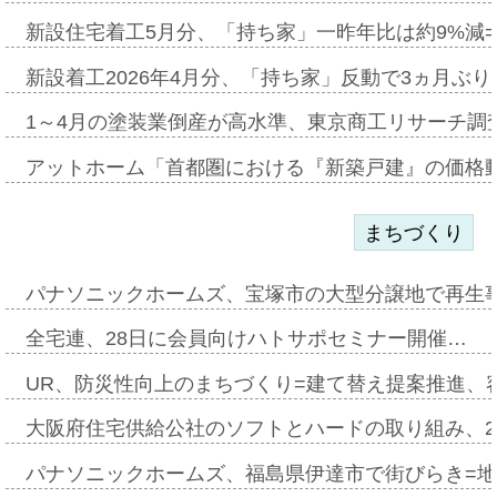
新設住宅着工5月分、「持ち家」一昨年比は約9%減=
新設着工2026年4月分、「持ち家」反動で3ヵ月ぶ
1～4月の塗装業倒産が高水準、東京商工リサーチ調
アットホーム「首都圏における『新築戸建』の価格
まちづくり
パナソニックホームズ、宝塚市の大型分譲地で再生
全宅連、28日に会員向けハトサポセミナー開催…
UR、防災性向上のまちづくり=建て替え提案推進、
大阪府住宅供給公社のソフトとハードの取り組み、2
パナソニックホームズ、福島県伊達市で街びらき=