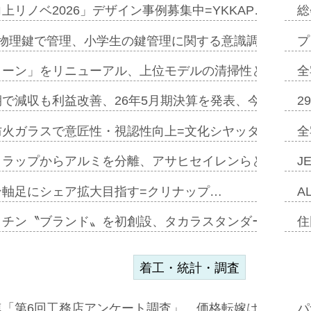
上リノベ2026」デザイン事例募集中=YKKAP…
総
物理鍵で管理、小学生の鍵管理に関する意識調査=Natur
プ
トーン」をリニューアル、上位モデルの清掃性と安全性追
全
で減収も利益改善、26年5月期決算を発表、今期は増収
2
防火ガラスで意匠性・視認性向上=文化シヤッター…
全
クラップからアルミを分離、アサヒセイレンらと協働開発
J
ン軸足にシェア拡大目指す=クリナップ…
A
ッチン〝ブランド〟を初創設、タカラスタンダードが新
住
着工・統計・調査
連「第6回工務店アンケート調査」、価格転嫁は十分に進
パ