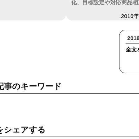
化、目標設定や対応商品相
日付
2016
20
全文
記事のキーワード
をシェアする