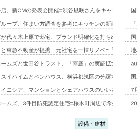
務店、新CMの発表会開催=渋谷凪咲さんをキャラクター
国
グループ、住まい方調査を参考にキッチンの新商品=「フ
「
家が代々木上原で邸宅、ブランド明確化を打ち出す=年内
国
ると東急不動産が提携、元社宅を一棟リノベ=「職住遊」
地
ホームズと世田谷トラスト、「雨庭」の実証拡大へ=ガー
a
キスイハイムとベンハウス、横浜都筑区の分譲地開発で初
国
スイニシア、マンションとシェアハウスのいいとこどり
7
ホームズ、3件目防犯認定住宅=桜木町周辺で希少価値の
2
設備・建材