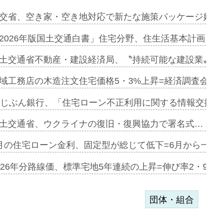
に起用…
交省、空き家・空き地対応で新たな施策パッケージ始動
ァミーレキ…
2026年版国土交通白書」住宅分野、住生活基本計画を
にも城南エ…
土交通省不動産・建設経済局、〝持続可能な建設業〟の
融合型の賃…
域工務店の木造注文住宅価格5・3%上昇=経済調査会「
デンカフェ…
uじぶん銀行、「住宅ローン不正利用に関する情報交換協
協業=お互…
土交通省、ウクライナの復旧・復興協力で署名式…
のコリビング…
月の住宅ローン金利、固定型が総じて低下=6月から一転
ある2階建…
026年分路線価、標準宅地5年連続の上昇=伸び率2・9%
団体・組合