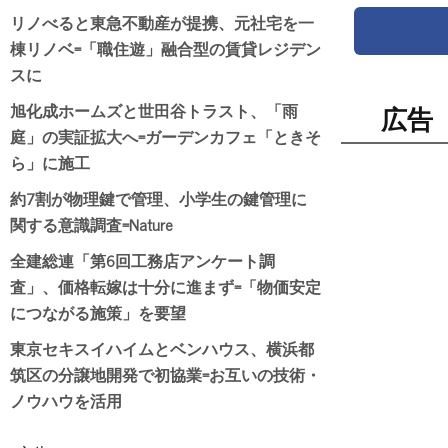
リノべると東急不動産が提携、元社宅を一
棟リノベ=「職住遊」融合型の賃貸レジデン
スに
旭化成ホームズと世田谷トラスト、「雨
広告
庭」の実証拡大へ=ガーデンカフェ「ときそ
ら」に施工
約7割が物理鍵で管理、小学生の鍵管理に
関する意識調査=Nature
全建総連「第6回工務店アンケート調
査」、価格転嫁は十分に進まず=「物価安定
につながる施策」を要望
東京セキスイハイムとベンハウス、横浜都
筑区の分譲地開発で初協業=お互いの技術・
ノウハウを活用