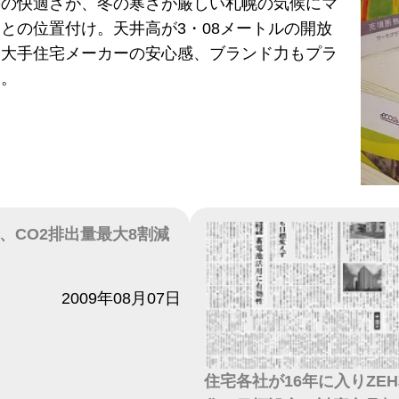
熱の快適さが、冬の寒さが厳しい札幌の気候にマ
との位置付け。天井高が3・08メートルの開放
、大手住宅メーカーの安心感、ブランド力もプラ
る。
、CO2排出量最大8割減
2009年08月07日
住宅各社が16年に入りZE