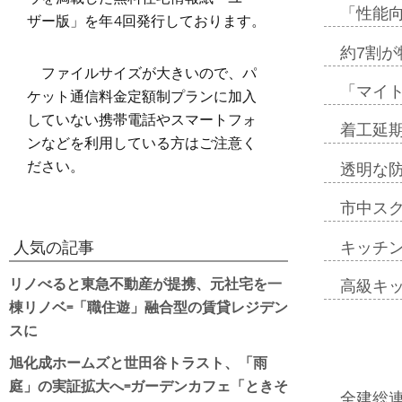
「性能向
ザー版」を年4回発行しております。
約7割が
ファイルサイズが大きいので、パ
「マイ
ケット通信料金定額制プランに加入
していない携帯電話やスマートフォ
着工延期
ンなどを利用している方はご注意く
ださい。
透明な
市中ス
キッチ
人気の記事
リノべると東急不動産が提携、元社宅を一
高級キ
棟リノベ=「職住遊」融合型の賃貸レジデン
スに
旭化成ホームズと世田谷トラスト、「雨
庭」の実証拡大へ=ガーデンカフェ「ときそ
全建総