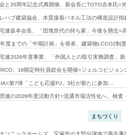
会と20周年記念式典開催、新会長にTOTO吉本氏=光触
e…
レハブ建築協会、木質接着パネル工法の構造設計指針を
加=リンナ…
宅連坂本会長、「団塊世代の持ち家」今後を懸念=高齢
見込む=…
9年度までの「中期計画」を発表、建築物LCCO2制度へ
宅連2026年度事業、「外国人との取引実務調査」新規に
開始=三協…
ERCO、18期定時社員総会を開催=ジェルコビジョン203
LIA=第7弾「こども応援PJ」3社が新たに参加…
築分譲M専用…
団連の2026年度活動方針=流通市場活性化へ、検査・
まちづくり
まず=「物…
ナソニックホームズ、宝塚市の大型分譲地で再生事業を