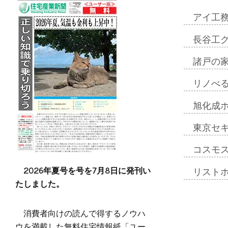
アイ工
長谷工
諸戸の
リノべ
旭化成
東京セ
コスモ
2026年夏号を号を7月8日に発刊い
リスト
たしました。
消費者向けの読んで得するノウハ
ウを満載した無料住宅情報紙「ユー