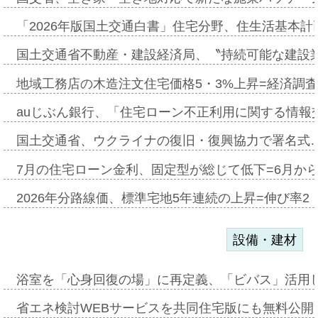
「2026年版国土交通白書」住宅分野、住生活基本計
国土交通省不動産・建設経済局、〝持続可能な建設
地域工務店の木造注文住宅価格5・3%上昇=経済調
auじぶん銀行、「住宅ローン不正利用に関する情報
国土交通省、ウクライナの復旧・復興協力で署名式
7月の住宅ローン金利、固定型が総じて低下=6月か
2026年分路線価、標準宅地5年連続の上昇=伸び率2・
設備・建材
浴室を「心身回復の場」に再定義、「ビバス」活用し
省エネ検討WEBサービスを共同住宅版にも無料公開、