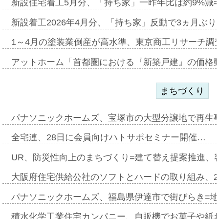
新設住宅着工5月分、「持ち家」一昨年比は約9%減=
新設着工2026年4月分、「持ち家」反動で3ヵ月ぶ
1～4月の塗装業倒産が高水準、東京商工リサーチ調
アットホーム「首都圏における『新築戸建』の価格
まちづくり
パナソニックホームズ、宝塚市の大型分譲地で再生
全宅連、28日に会員向けハトサポセミナー開催…
UR、防災性向上のまちづくり=建て替え提案推進、
大阪府住宅供給公社のソフトとハードの取り組み、2
パナソニックホームズ、福島県伊達市で街びらき=
積水化学工業住宅カンパニー、自販機でお菓子や紙