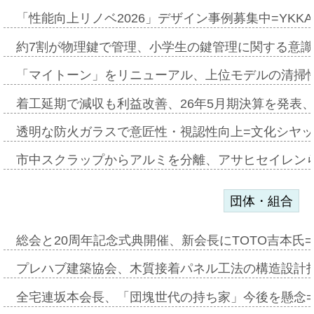
「性能向上リノベ2026」デザイン事例募集中=YKKA
約7割が物理鍵で管理、小学生の鍵管理に関する意識調査
「マイトーン」をリニューアル、上位モデルの清掃
着工延期で減収も利益改善、26年5月期決算を発表
透明な防火ガラスで意匠性・視認性向上=文化シヤ
市中スクラップからアルミを分離、アサヒセイレン
団体・組合
総会と20周年記念式典開催、新会長にTOTO吉本氏
プレハブ建築協会、木質接着パネル工法の構造設計
全宅連坂本会長、「団塊世代の持ち家」今後を懸念