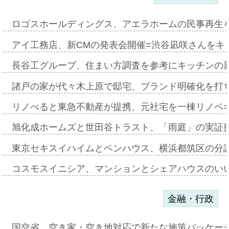
ロゴスホールディングス、アエラホームの民事再生
アイ工務店、新CMの発表会開催=渋谷凪咲さんをキ
長谷工グループ、住まい方調査を参考にキッチンの
諸戸の家が代々木上原で邸宅、ブランド明確化を打
リノべると東急不動産が提携、元社宅を一棟リノベ
旭化成ホームズと世田谷トラスト、「雨庭」の実証
東京セキスイハイムとベンハウス、横浜都筑区の分
コスモスイニシア、マンションとシェアハウスのい
金融・行政
国交省、空き家・空き地対応で新たな施策パッケー