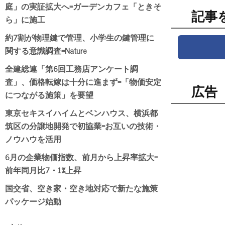
庭」の実証拡大へ=ガーデンカフェ「ときそ
記事
ら」に施工
約7割が物理鍵で管理、小学生の鍵管理に
関する意識調査=Nature
全建総連「第6回工務店アンケート調
査」、価格転嫁は十分に進まず=「物価安定
広告
につながる施策」を要望
東京セキスイハイムとベンハウス、横浜都
筑区の分譲地開発で初協業=お互いの技術・
ノウハウを活用
6月の企業物価指数、前月から上昇率拡大=
前年同月比7・1%上昇
国交省、空き家・空き地対応で新たな施策
パッケージ始動