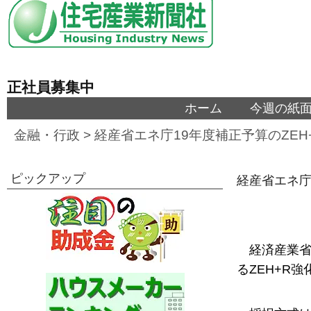
正社員募集中
ホーム
今週の紙
金融・行政
>
経産省エネ庁19年度補正予算のZE
ピックアップ
経産省エネ庁
経済産業省
るZEH+R