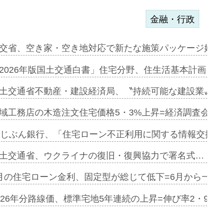
金融・行政
ァミーレキ…
交省、空き家・空き地対応で新たな施策パッケージ始動
にも城南エ…
2026年版国土交通白書」住宅分野、住生活基本計画を
融合型の賃…
土交通省不動産・建設経済局、〝持続可能な建設業〟の
デンカフェ…
域工務店の木造注文住宅価格5・3%上昇=経済調査会「
協業=お互…
uじぶん銀行、「住宅ローン不正利用に関する情報交換協
のコリビング…
土交通省、ウクライナの復旧・復興協力で署名式…
ある2階建…
月の住宅ローン金利、固定型が総じて低下=6月から一転
第1弾が開…
026年分路線価、標準宅地5年連続の上昇=伸び率2・9%