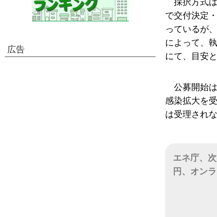
採択方式は
で交付決定・
っているが
によって、
広告
にて、目安
公募開始は
感染拡大を
は受理され
エネ庁、次世
円、オンラ
日付