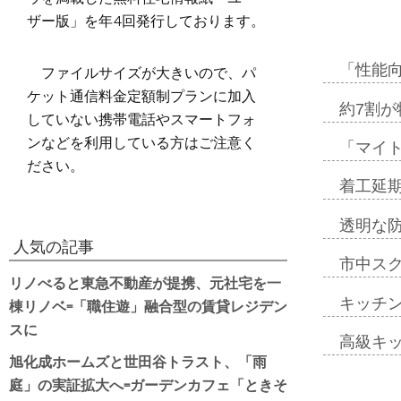
ザー版」を年4回発行しております。
ファイルサイズが大きいので、パ
「性能向
ケット通信料金定額制プランに加入
約7割が
していない携帯電話やスマートフォ
ンなどを利用している方はご注意く
「マイ
ださい。
着工延期
透明な
人気の記事
市中ス
リノべると東急不動産が提携、元社宅を一
棟リノベ=「職住遊」融合型の賃貸レジデン
キッチ
スに
高級キ
旭化成ホームズと世田谷トラスト、「雨
庭」の実証拡大へ=ガーデンカフェ「ときそ