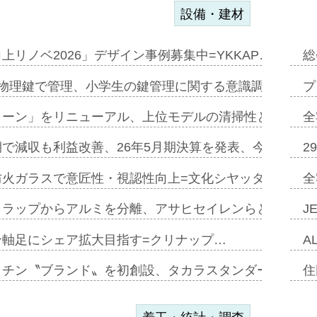
設備・建材
上リノベ2026」デザイン事例募集中=YKKAP…
総
物理鍵で管理、小学生の鍵管理に関する意識調査=Natur
プ
トーン」をリニューアル、上位モデルの清掃性と安全性追
全
で減収も利益改善、26年5月期決算を発表、今期は増収
2
防火ガラスで意匠性・視認性向上=文化シヤッター…
全
クラップからアルミを分離、アサヒセイレンらと協働開発
J
ン軸足にシェア拡大目指す=クリナップ…
A
ッチン〝ブランド〟を初創設、タカラスタンダードが新
住