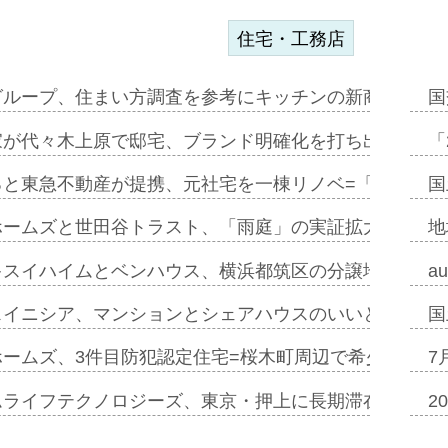
住宅・工務店
グループ、住まい方調査を参考にキッチンの新商品=「フ
国
家が代々木上原で邸宅、ブランド明確化を打ち出す=年内
「
ると東急不動産が提携、元社宅を一棟リノベ=「職住遊」
国
ホームズと世田谷トラスト、「雨庭」の実証拡大へ=ガー
地
キスイハイムとベンハウス、横浜都筑区の分譲地開発で初
a
スイニシア、マンションとシェアハウスのいいとこどり
国
ホームズ、3件目防犯認定住宅=桜木町周辺で希少価値の
7
ムライフテクノロジーズ、東京・押上に長期滞在型ホテル
2