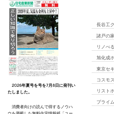
長谷工
諸戸の
リノべ
旭化成
東京セ
コスモ
2026年夏号を号を7月8日に発刊い
たしました。
リスト
プライ
消費者向けの読んで得するノウハ
ウを満載した無料住宅情報紙「ユー