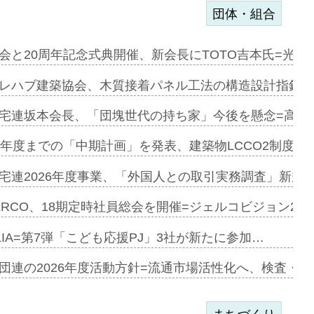
団体・組合
会と20周年記念式典開催、新会長にTOTO吉本氏=光触
e…
レハブ建築協会、木質接着パネル工法の構造設計指針を
加=リンナ…
宅連坂本会長、「団塊世代の持ち家」今後を懸念=高齢
見込む=…
9年度までの「中期計画」を発表、建築物LCCO2制度へ
宅連2026年度事業、「外国人との取引実務調査」新規に
開始=三協…
ERCO、18期定時社員総会を開催=ジェルコビジョン203
LIA=第7弾「こども応援PJ」3社が新たに参加…
築分譲M専用…
団連の2026年度活動方針=流通市場活性化へ、検査・