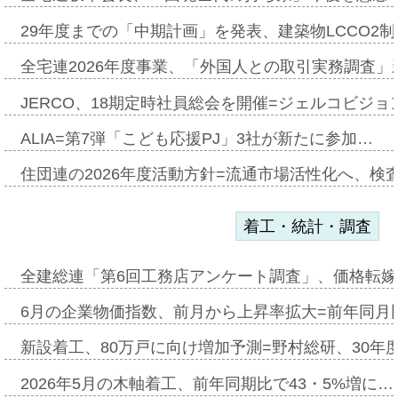
29年度までの「中期計画」を発表、建築物LCCO2
全宅連2026年度事業、「外国人との取引実務調査」新
JERCO、18期定時社員総会を開催=ジェルコビジョン
ALIA=第7弾「こども応援PJ」3社が新たに参加…
住団連の2026年度活動方針=流通市場活性化へ、検
着工・統計・調査
全建総連「第6回工務店アンケート調査」、価格転嫁
6月の企業物価指数、前月から上昇率拡大=前年同月比
新設着工、80万戸に向け増加予測=野村総研、30年
2026年5月の木軸着工、前年同期比で43・5%増に…