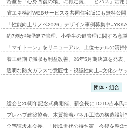
浴室を「心身回復の場」に再定義、「ビバス」活用し
省エネ検討WEBサービスを共同住宅版にも無料公開、
「性能向上リノベ2026」デザイン事例募集中=YKKA
約7割が物理鍵で管理、小学生の鍵管理に関する意識調査
「マイトーン」をリニューアル、上位モデルの清掃
着工延期で減収も利益改善、26年5月期決算を発表
透明な防火ガラスで意匠性・視認性向上=文化シヤ
団体・組合
総会と20周年記念式典開催、新会長にTOTO吉本氏
プレハブ建築協会、木質接着パネル工法の構造設計
全宅連坂本会長、「団塊世代の持ち家」今後を懸念