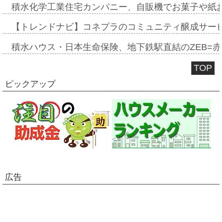
積水化学工業住宅カンパニー、自販機でお菓子や紙
【トレンドナビ】コネプラのコミュニティ醸成サー
積水ハウス・日本生命保険、地下鉄駅直結のZEB=赤坂
TOP
ピックアップ
広告