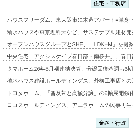
住宅・工務店
ハウスフリーダム、東大阪市に木造アパート=単身・
積水ハウスや東京理科大など、サステナブル建材開
オープンハウスグループとSHE、「LDK+M」を提
中央住宅「アクシスケイプ春日部・南桜井」、春日
タマホーム26年5月期連結決算、分譲回復基調も3
積水ハウス建設ホールディングス、外構工事店との
トヨタホーム、「普及帯と高額分譲」の2軸展開強化
ロゴスホールディングス、アエラホームの民事再生
金融・行政