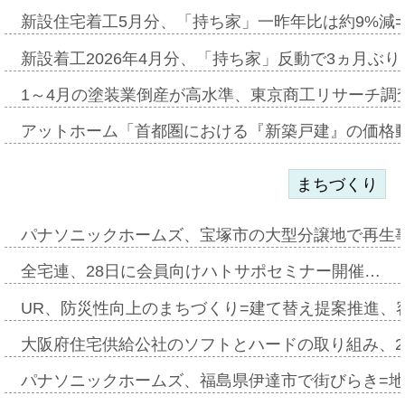
新設住宅着工5月分、「持ち家」一昨年比は約9%減=
新設着工2026年4月分、「持ち家」反動で3ヵ月ぶ
1～4月の塗装業倒産が高水準、東京商工リサーチ調
アットホーム「首都圏における『新築戸建』の価格
まちづくり
パナソニックホームズ、宝塚市の大型分譲地で再生
全宅連、28日に会員向けハトサポセミナー開催…
UR、防災性向上のまちづくり=建て替え提案推進、
大阪府住宅供給公社のソフトとハードの取り組み、2
パナソニックホームズ、福島県伊達市で街びらき=