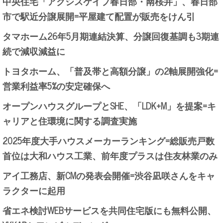
中央住宅「アクシスケイプ春日部・南桜井」、春日部
市で駅近分譲展開=平屋建て配置が販売をけん引
タマホーム26年5月期連結決算、分譲回復基調も3期連
続で減収減益に
トヨタホーム、「普及帯と高額分譲」の2軸展開強化=
営業利益率5%の安定確保へ
オープンハウスグループとSHE、「LDK+M」を提案=キ
ャリアと住環境に関する調査実施
2025年度大手ハウスメーカーランキング=総販売戸数
首位は大和ハウス工業、前年度プラスは住友林業のみ
アイ工務店、新CMの発表会開催=渋谷凪咲さんをキャ
ラクターに起用
省エネ検討WEBサービスを共同住宅版にも無料公開、