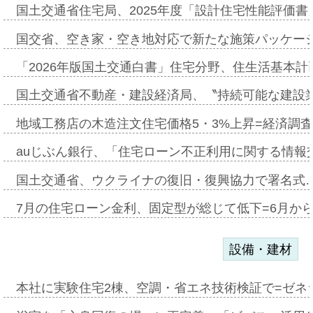
国土交通省住宅局、2025年度「設計住宅性能評価
国交省、空き家・空き地対応で新たな施策パッケー
「2026年版国土交通白書」住宅分野、住生活基本計
国土交通省不動産・建設経済局、〝持続可能な建設
地域工務店の木造注文住宅価格5・3%上昇=経済調
auじぶん銀行、「住宅ローン不正利用に関する情報
国土交通省、ウクライナの復旧・復興協力で署名式
7月の住宅ローン金利、固定型が総じて低下=6月か
設備・建材
本社に実験住宅2棟、空調・省エネ技術検証で=ゼネ