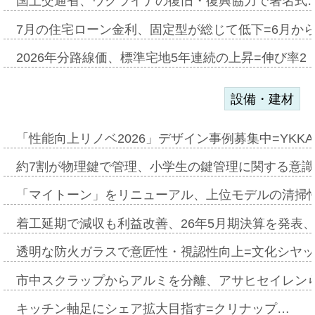
国土交通省、ウクライナの復旧・復興協力で署名式
7月の住宅ローン金利、固定型が総じて低下=6月か
2026年分路線価、標準宅地5年連続の上昇=伸び率2・
設備・建材
「性能向上リノベ2026」デザイン事例募集中=YKKA
約7割が物理鍵で管理、小学生の鍵管理に関する意識調査
「マイトーン」をリニューアル、上位モデルの清掃
着工延期で減収も利益改善、26年5月期決算を発表
透明な防火ガラスで意匠性・視認性向上=文化シヤ
市中スクラップからアルミを分離、アサヒセイレン
キッチン軸足にシェア拡大目指す=クリナップ…