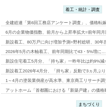
着工・統計・調査
全建総連「第6回工務店アンケート調査」、価格転嫁
6月の企業物価指数、前月から上昇率拡大=前年同月比
新設着工、80万戸に向け増加予測=野村総研、30年
2026年5月の木軸着工、前年同期比で43・5%増に…
新設住宅着工5月分、「持ち家」一昨年比は約9%減=
新設着工2026年4月分、「持ち家」反動で3ヵ月ぶ
1～4月の塗装業倒産が高水準、東京商工リサーチ調
アットホーム「首都圏における『新築戸建』の価格
まちづくり