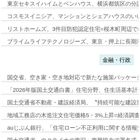
東京セキスイハイムとベンハウス、横浜都筑区の分
コスモスイニシア、マンションとシェアハウスのい
リストホームズ、3件目防犯認定住宅=桜木町周辺で
プライムライフテクノロジーズ、東京・押上に長期
金融・行政
国交省、空き家・空き地対応で新たな施策パッケー
「2026年版国土交通白書」住宅分野、住生活基本計
国土交通省不動産・建設経済局、〝持続可能な建設
地域工務店の木造注文住宅価格5・3%上昇=経済調
auじぶん銀行、「住宅ローン不正利用に関する情報