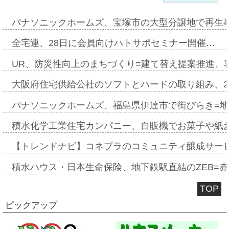
パナソニックホームズ、宝塚市の大型分譲地で再生
全宅連、28日に会員向けハトサポセミナー開催…
UR、防災性向上のまちづくり=建て替え提案推進、
大阪府住宅供給公社のソフトとハードの取り組み、2
パナソニックホームズ、福島県伊達市で街びらき=
積水化学工業住宅カンパニー、自販機でお菓子や紙
【トレンドナビ】コネプラのコミュニティ醸成サー
積水ハウス・日本生命保険、地下鉄駅直結のZEB=赤坂
TOP
ピックアップ