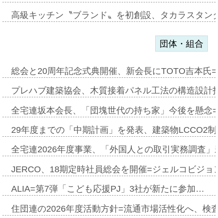
高級キッチン〝ブランド〟を初創設、タカラスタン
団体・組合
総会と20周年記念式典開催、新会長にTOTO吉本氏
プレハブ建築協会、木質接着パネル工法の構造設計
全宅連坂本会長、「団塊世代の持ち家」今後を懸念
29年度までの「中期計画」を発表、建築物LCCO2
全宅連2026年度事業、「外国人との取引実務調査」新
JERCO、18期定時社員総会を開催=ジェルコビジョン
ALIA=第7弾「こども応援PJ」3社が新たに参加…
住団連の2026年度活動方針=流通市場活性化へ、検