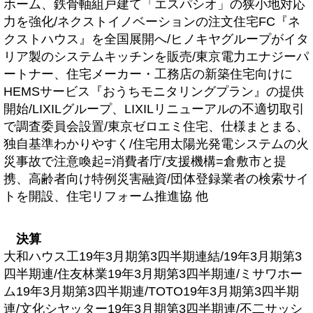
ホーム、鉄骨軸組戸建て「エスパシオ」の狭小地対応
力を強化/ネクストイノベーションの注文住宅FC『ネ
クストハウス』を全国展開へ/ヒノキヤグループがイタ
リア製のシステムキッチンを販売/東京電力エナジーパ
ートナー、住宅メーカー・工務店の新築住宅向けに
HEMSサービス『おうちモニタリングプラン』の提供
開始/LIXILグループ、LIXILリニューアルの不適切取引
で調査委員会設置/東京ゼロエミ住宅、仕様まとまる、
独自基準わかりやすく/住宅用太陽光発電システムの火
災事故で注意喚起=消費者庁/支援機構=倉敷市と提
携、高齢者向け特例災害融資/団体登録業者の検索サイ
トを開設、住宅リフォーム推進協 他
決算
大和ハウス工19年3月期第3四半期連結/19年3月期第3
四半期連/住友林業19年3月期第3四半期連/ミサワホー
ム19年3月期第3四半期連/TOTO19年3月期第3四半期
連/文化シヤッター19年3月期第3四半期連/不二サッシ