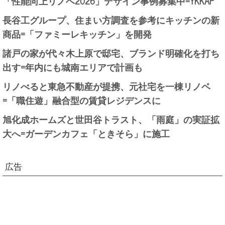
「性能向上リノベ2026」デザイン事例募集中=YKKAP
長谷工グループ、住まい方調査を参考にキッチンの新
商品=「ファミーレキッチン」を開発
諸戸の家が代々木上原で邸宅、ブランド明確化を打ち
出す=年内にも城南エリアで計画も
リノべると東急不動産が提携、元社宅を一棟リノベ
=「職住遊」融合型の賃貸レジデンスに
旭化成ホームズと世田谷トラスト、「雨庭」の実証拡
大へ=ガーデンカフェ「ときそら」に施工
広告