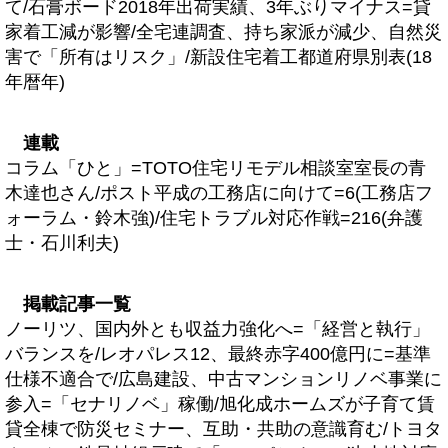
て/石膏ボード2018年出荷実績、3年ぶりマイナス=貸
家着工減が影響/全宅連調査、持ち家派が減少、自然災
害で「所有はリスク」/新設住宅着工都道府県別表(18
年暦年)
連載
コラム「ひと」=TOTO住宅リモデル相談室室長の青
木達也さん/ポスト平成の工務店に向けて=6(工務店フ
ォーラム・鈴木強)/住宅トラブル対応作戦=216(弁護
士・石川利夫)
掲載記事一覧
ノーリツ、国内外とも収益力強化へ=「経営と執行」
バランスを/レオパレス12、最終赤字400億円に=基準
仕様不適合で/広島建設、中古マンションリノベ事業に
参入=「セナリノベ」稼働/旭化成ホームズが子育て賃
貸全棟で防災セミナー、互助・共助の意識育む/トヨタ