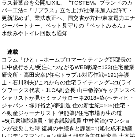
ラス若葉台を公開/LIXIL、〝TOSTEM〟ブランドのカ
バー工法=『リプラス』立ち上げ/社保未加入は許可・
更新認めず、業法改正へ、国交省が方針/東京電力エナ
ジーパートナー、ペット見守りの『ペットみるん』=
水飲みやトイレ回数も通知
連載
コラム「ひと」=ホームプロマーケティング部部長の
田中俊行さん/受注につながるWEB戦略=133(住宅産業
研究所・高田宏幸)/住宅トラブル対応作戦=191(弁護
士・石川利夫)/これからの住宅ライティング=21(ライ
ツワークス代表・JLCA副会長 山中敏裕)/キッチンスペ
シャリストが見たミラノサローネ2018=終(ヘティヒ・
ジャパン・塚野裕之)/夢創造 住の新世紀=105(住宅・
不動産ジャーナリスト 伊能肇)/住宅市場再生の道
=5(元衆議院議員・前参議院議員 中村哲治)/マンショ
ンが被災した時 復興の手続きと課題=1(旭化成不動産
レジデンスマンション建替え研究所主任研究員 大木祐