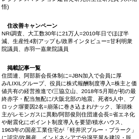
悟)
住改善キャンペーン
NRI調査、大工数30年に21万人=2010年日でほぼ半
減、生産性4割アップも/政界インタビュー=甘利明衆
院議員、赤羽一嘉衆院議員
掲載記事一覧
住団連、阿部新会長体制に=JBN加入で会員に厚
み/LIXILグループ、役員に株式報酬制度導入=株主と価
値共有の経営推進で/三協立山、2018年5月期が初の最
終赤字・配当無配に/大阪北部の地震、死者5人中、ブ
ロック塀要因2名=崩落に巻き込まれ/ナック、筆頭株
主がレモンガスに異動/阿部俊則住団連会長=省エネ化
や耐震化にポイント制度導入を要望/積水ハウス、
1963年の国産工業住宅が「軽井沢ブルー・プラーク」
に認定/吹興産、インドネシアで分譲平屋を建設・販