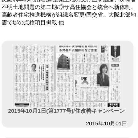
不明土地問題の第二期/◎サ高住協会と統合へ新体制、
高齢者住宅推進機構が組織名変更/国交省、大阪北部地
震で塀の点検項目掲載 他
2015年10月1日(第1777号)/住改善キャンペーン
日付
2015年10月01日