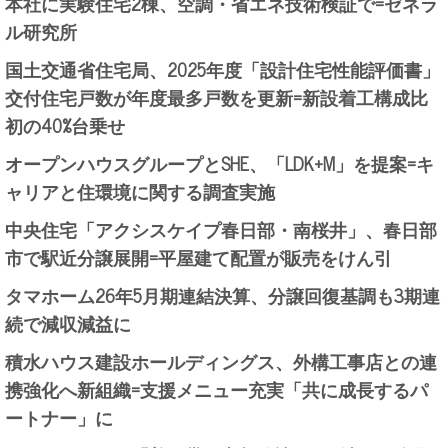
本社に実験住宅2棟、空調・省エネ技術検証で=ゼネラ
ル研究所
国土交通省住宅局、2025年度「設計住宅性能評価書」
交付住宅戸数が年度最多戸数を更新=新設着工構成比
初の40%台乗せ
オープンハウスグループとSHE、「LDK+M」を提案=キ
ャリアと住環境に関する調査実施
中央住宅「アクシスケイプ春日部・南桜井」、春日部
市で駅近分譲展開=平屋建て配置が販売をけん引
タマホーム26年5月期連結決算、分譲回復基調も3期連
続で減収減益に
積水ハウス建設ホールディングス、外構工事店との連
携強化へ新組織=支援メニュー充実「共に成長するパ
ートナー」に