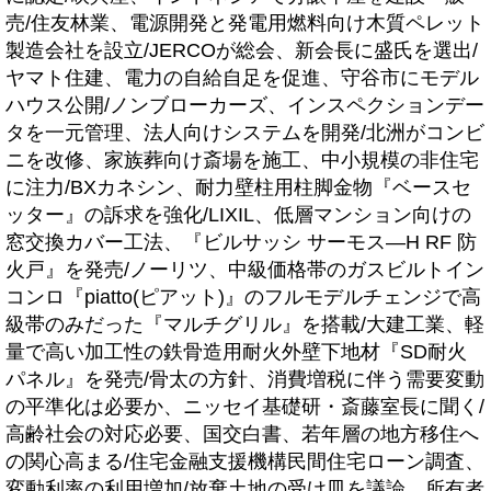
売/住友林業、電源開発と発電用燃料向け木質ペレット
製造会社を設立/JERCOが総会、新会長に盛氏を選出/
ヤマト住建、電力の自給自足を促進、守谷市にモデル
ハウス公開/ノンブローカーズ、インスペクションデー
タを一元管理、法人向けシステムを開発/北洲がコンビ
ニを改修、家族葬向け斎場を施工、中小規模の非住宅
に注力/BXカネシン、耐力壁柱用柱脚金物『ベースセ
ッター』の訴求を強化/LIXIL、低層マンション向けの
窓交換カバー工法、『ビルサッシ サーモス―H RF 防
火戸』を発売/ノーリツ、中級価格帯のガスビルトイン
コンロ『piatto(ピアット)』のフルモデルチェンジで高
級帯のみだった『マルチグリル』を搭載/大建工業、軽
量で高い加工性の鉄骨造用耐火外壁下地材『SD耐火
パネル』を発売/骨太の方針、消費増税に伴う需要変動
の平準化は必要か、ニッセイ基礎研・斎藤室長に聞く/
高齢社会の対応必要、国交白書、若年層の地方移住へ
の関心高まる/住宅金融支援機構民間住宅ローン調査、
変動利率の利用増加/放棄土地の受け皿を議論、所有者