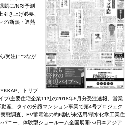
題に/NRI予測
向上引き上げ必要、
ング/断熱・遮熱
ん/受注につなが
KKAP、トリプ
プ/主要住宅企業11社の2018年5月分受注速報、営業
不動産、タイの分譲マンション事業で第4号プロジェク
Hの実態調査、EV蓄電池の約6割が未活用/積水化学工業住
ンパニー、体験型ショールーム全国展開へ/日本アジア