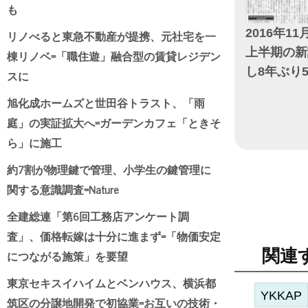
も
2016年11
リノべると東急不動産が提携、元社宅を一
上半期の新
棟リノベ=「職住遊」融合型の賃貸レジデン
し8年ぶり
スに
旭化成ホームズと世田谷トラスト、「雨
日付
庭」の実証拡大へ=ガーデンカフェ「ときそ
ら」に施工
約7割が物理鍵で管理、小学生の鍵管理に
関する意識調査=Nature
全建総連「第6回工務店アンケート調
査」、価格転嫁は十分に進まず=「物価安定
関連
につながる施策」を要望
東京セキスイハイムとベンハウス、横浜都
YKKAP
筑区の分譲地開発で初協業=お互いの技術・