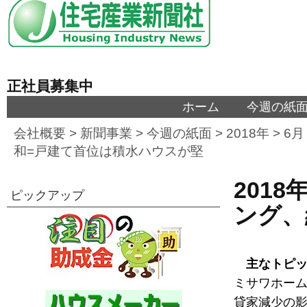
正社員募集中
ホーム
今週の紙
会社概要
>
新聞事業
>
今週の紙面
>
2018年
>
6月
和=戸建て首位は積水ハウスが堅
2018
ピックアップ
ング、
主なトピ
ミサワホーム
貸家減少の影