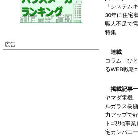
「システムキ
30年に住宅
職人不足で需
特集
広告
連載
コラム「ひと
るWEB戦略=
掲載記事
ヤマダ電機、
ルガラス樹脂
力アップで好
ト=現地事業
宅カンパニー