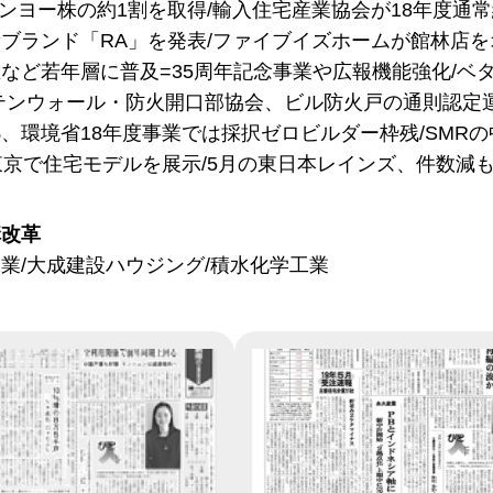
サンヨー株の約1割を取得/輸入住宅産業協会が18年度通
ブランド「RA」を発表/ファイブイズホームが館林店
など若年層に普及=35周年記念事業や広報機能強化/ベ
テンウォール・防火開口部協会、ビル防火戸の通則認定運用
%、環境省18年度事業では採択ゼロビルダー枠残/SMR
、東京で住宅モデルを展示/5月の東日本レインズ、件数減
構改革
業/大成建設ハウジング/積水化学工業