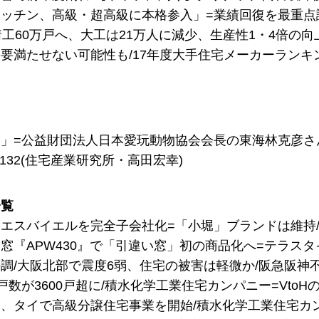
ッチン、高級・超高級に本格参入」=業績回復を最重点課
着工60万戸へ、大工は21万人に減少、生産性1・4倍の
要満たせない可能性も/17年度大手住宅メーカーランキ
」=公益財団法人日本愛玩動物協会会長の東海林克彦さ
132(住宅産業研究所・高田宏幸)
一覧
エスバイエルを完全子会社化=「小堀」ブランドは維持/Y
窓『APW430』で「引違い窓」初の商品化へ=テラスタイ
調/大阪北部で震度6弱、住宅の被害は軽微か/阪急阪神
戸数が3600戸超に/積水化学工業住宅カンパニー=Vto
、タイで高級分譲住宅事業を開始/積水化学工業住宅カ