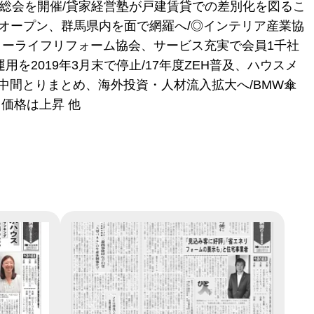
常総会を開催/貸家経営塾が戸建賃貸での差別化を図るこ
をオープン、群馬県内を面で網羅へ/◎インテリア産業協
ターライフリフォーム協会、サービス充実で会員1千社
を2019年3月末で停止/17年度ZEH普及、ハウスメ
の中間とりまとめ、海外投資・人材流入拡大へ/BMW傘
も価格は上昇 他