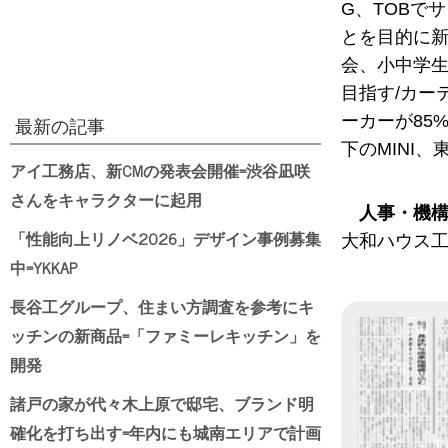
G、TOBで
とを目的に新
会、小中学生
目指す/カー
ーカーが85
最新の記事
下のMINI
アイ工務店、新CMの発表会開催=渋谷凪咲
さんをキャラクターに起用
人事・機
「性能向上リノベ2026」デザイン事例募集
大和ハウス工
中=YKKAP
長谷工グループ、住まい方調査を参考にキ
ッチンの新商品=「ファミーレキッチン」を
開発
諸戸の家が代々木上原で邸宅、ブランド明
確化を打ち出す=年内にも城南エリアで計画