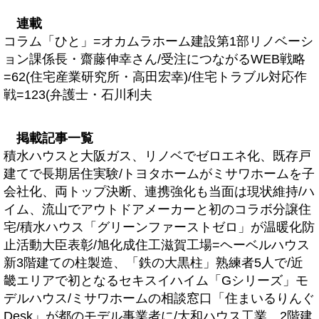
連載
コラム「ひと」=オカムラホーム建設第1部リノベーシ
ョン課係長・齋藤伸幸さん/受注につながるWEB戦略
=62(住宅産業研究所・高田宏幸)/住宅トラブル対応作
戦=123(弁護士・石川利夫
掲載記事一覧
積水ハウスと大阪ガス、リノベでゼロエネ化、既存戸
建てで長期居住実験/トヨタホームがミサワホームを子
会社化、両トップ決断、連携強化も当面は現状維持/ハ
イム、流山でアウトドアメーカーと初のコラボ分譲住
宅/積水ハウス「グリーンファーストゼロ」が温暖化防
止活動大臣表彰/旭化成住工滋賀工場=ヘーベルハウス
新3階建ての柱製造、「鉄の大黒柱」熟練者5人で/近
畿エリアで初となるセキスイハイム「Gシリーズ」モ
デルハウス/ミサワホームの相談窓口「住まいるりんぐ
Desk」が都のモデル事業者に/大和ハウス工業、2階建