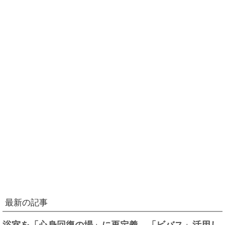
最新の記事
浴室を「心身回復の場」に再定義、「ビバス」活用し