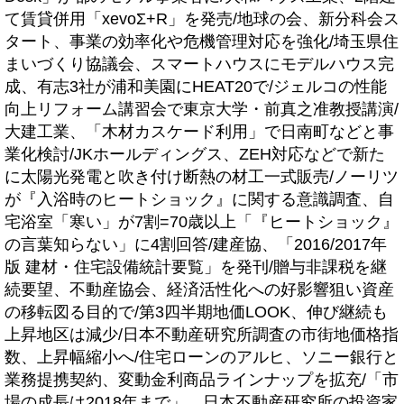
て賃貸併用「xevoΣ+R」を発売/地球の会、新分科会ス
タート、事業の効率化や危機管理対応を強化/埼玉県住
まいづくり協議会、スマートハウスにモデルハウス完
成、有志3社が浦和美園にHEAT20で/ジェルコの性能
向上リフォーム講習会で東京大学・前真之准教授講演/
大建工業、「木材カスケード利用」で日南町などと事
業化検討/JKホールディングス、ZEH対応などで新た
に太陽光発電と吹き付け断熱の材工一式販売/ノーリツ
が『入浴時のヒートショック』に関する意識調査、自
宅浴室「寒い」が7割=70歳以上「『ヒートショック』
の言葉知らない」に4割回答/建産協、「2016/2017年
版 建材・住宅設備統計要覧」を発刊/贈与非課税を継
続要望、不動産協会、経済活性化への好影響狙い資産
の移転図る目的で/第3四半期地価LOOK、伸び継続も
上昇地区は減少/日本不動産研究所調査の市街地価格指
数、上昇幅縮小へ/住宅ローンのアルヒ、ソニー銀行と
業務提携契約、変動金利商品ラインナップを拡充/「市
場の成長は2018年まで」、日本不動産研究所の投資家