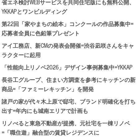
省エネ検討WEBサービスを共同住宅版にも無料公開、
YKKAPとワンビルディング
第22回「家やまちの絵本」コンクールの作品募集中=
応募者全員に色鉛筆プレゼント
アイ工務店、新CMの発表会開催=渋谷凪咲さんをキャ
ラクターに起用
「性能向上リノベ2026」デザイン事例募集中=YKKAP
長谷工グループ、住まい方調査を参考にキッチンの新
商品=「ファミーレキッチン」を開発
諸戸の家が代々木上原で邸宅、ブランド明確化を打ち
出す=年内にも城南エリアで計画も
リノべると東急不動産が提携、元社宅を一棟リノベ
=「職住遊」融合型の賃貸レジデンスに