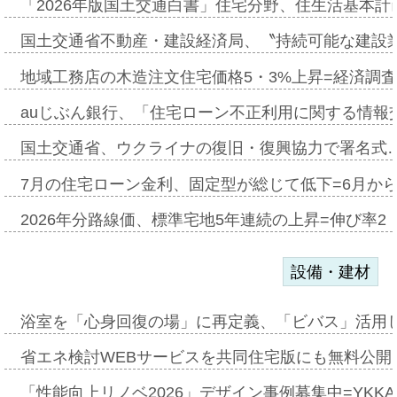
「2026年版国土交通白書」住宅分野、住生活基本計
国土交通省不動産・建設経済局、〝持続可能な建設
地域工務店の木造注文住宅価格5・3%上昇=経済調
auじぶん銀行、「住宅ローン不正利用に関する情報
国土交通省、ウクライナの復旧・復興協力で署名式
7月の住宅ローン金利、固定型が総じて低下=6月か
2026年分路線価、標準宅地5年連続の上昇=伸び率2・
設備・建材
浴室を「心身回復の場」に再定義、「ビバス」活用し
省エネ検討WEBサービスを共同住宅版にも無料公開、
「性能向上リノベ2026」デザイン事例募集中=YKKA