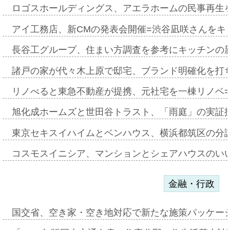
ロゴスホールディングス、アエラホームの民事再生
アイ工務店、新CMの発表会開催=渋谷凪咲さんをキ
長谷工グループ、住まい方調査を参考にキッチンの
諸戸の家が代々木上原で邸宅、ブランド明確化を打
リノべると東急不動産が提携、元社宅を一棟リノベ
旭化成ホームズと世田谷トラスト、「雨庭」の実証
東京セキスイハイムとベンハウス、横浜都筑区の分
コスモスイニシア、マンションとシェアハウスのい
金融・行政
国交省、空き家・空き地対応で新たな施策パッケー