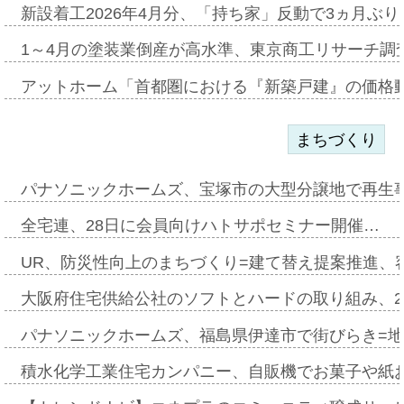
新設着工2026年4月分、「持ち家」反動で3ヵ月ぶ
1～4月の塗装業倒産が高水準、東京商工リサーチ調
アットホーム「首都圏における『新築戸建』の価格
まちづくり
パナソニックホームズ、宝塚市の大型分譲地で再生
全宅連、28日に会員向けハトサポセミナー開催…
UR、防災性向上のまちづくり=建て替え提案推進、
大阪府住宅供給公社のソフトとハードの取り組み、2
パナソニックホームズ、福島県伊達市で街びらき=
積水化学工業住宅カンパニー、自販機でお菓子や紙