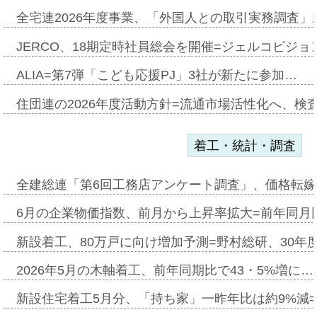
全宅連2026年度事業、「外国人との取引実務調査」新
JERCO、18期定時社員総会を開催=ジェルコビジョン
ALIA=第7弾「こども応援PJ」3社が新たに参加…
住団連の2026年度活動方針=流通市場活性化へ、検
着工・統計・調査
全建総連「第6回工務店アンケート調査」、価格転嫁
6月の企業物価指数、前月から上昇率拡大=前年同月比
新設着工、80万戸に向け増加予測=野村総研、30年
2026年5月の木軸着工、前年同期比で43・5%増に…
新設住宅着工5月分、「持ち家」一昨年比は約9%減=