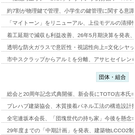
約7割が物理鍵で管理、小学生の鍵管理に関する意識調査
「マイトーン」をリニューアル、上位モデルの清掃
着工延期で減収も利益改善、26年5月期決算を発表
透明な防火ガラスで意匠性・視認性向上=文化シヤ
市中スクラップからアルミを分離、アサヒセイレン
団体・組合
総会と20周年記念式典開催、新会長にTOTO吉本氏
プレハブ建築協会、木質接着パネル工法の構造設計
全宅連坂本会長、「団塊世代の持ち家」今後を懸念
29年度までの「中期計画」を発表、建築物LCCO2