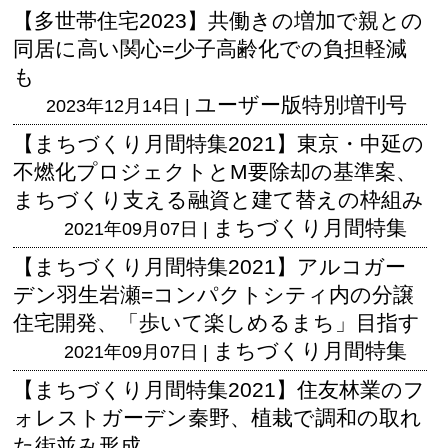
【多世帯住宅2023】共働きの増加で親との
同居に高い関心=少子高齢化での負担軽減
も
ユーザー版
特別増刊号
2023年12月14日 |
【まちづくり月間特集2021】東京・中延の
不燃化プロジェクトとM要除却の基準案、
まちづくり支える融資と建て替えの枠組み
まちづくり月間特集
2021年09月07日 |
【まちづくり月間特集2021】アルコガー
デン羽生岩瀬=コンパクトシティ内の分譲
住宅開発、「歩いて楽しめるまち」目指す
まちづくり月間特集
2021年09月07日 |
【まちづくり月間特集2021】住友林業のフ
ォレストガーデン秦野、植栽で調和の取れ
た街並み形成