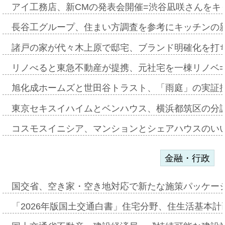
アイ工務店、新CMの発表会開催=渋谷凪咲さんをキ
長谷工グループ、住まい方調査を参考にキッチンの
諸戸の家が代々木上原で邸宅、ブランド明確化を打
リノべると東急不動産が提携、元社宅を一棟リノベ
旭化成ホームズと世田谷トラスト、「雨庭」の実証
東京セキスイハイムとベンハウス、横浜都筑区の分
コスモスイニシア、マンションとシェアハウスのい
金融・行政
国交省、空き家・空き地対応で新たな施策パッケー
「2026年版国土交通白書」住宅分野、住生活基本計