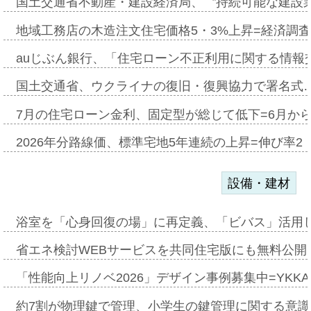
国土交通省不動産・建設経済局、〝持続可能な建設
地域工務店の木造注文住宅価格5・3%上昇=経済調
auじぶん銀行、「住宅ローン不正利用に関する情報
国土交通省、ウクライナの復旧・復興協力で署名式
7月の住宅ローン金利、固定型が総じて低下=6月か
2026年分路線価、標準宅地5年連続の上昇=伸び率2・
設備・建材
浴室を「心身回復の場」に再定義、「ビバス」活用し
省エネ検討WEBサービスを共同住宅版にも無料公開、
「性能向上リノベ2026」デザイン事例募集中=YKKA
約7割が物理鍵で管理、小学生の鍵管理に関する意識調査