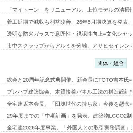
「マイトーン」をリニューアル、上位モデルの清掃
着工延期で減収も利益改善、26年5月期決算を発表
透明な防火ガラスで意匠性・視認性向上=文化シヤ
市中スクラップからアルミを分離、アサヒセイレン
団体・組合
総会と20周年記念式典開催、新会長にTOTO吉本氏
プレハブ建築協会、木質接着パネル工法の構造設計
全宅連坂本会長、「団塊世代の持ち家」今後を懸念
29年度までの「中期計画」を発表、建築物LCCO2
全宅連2026年度事業、「外国人との取引実務調査」新