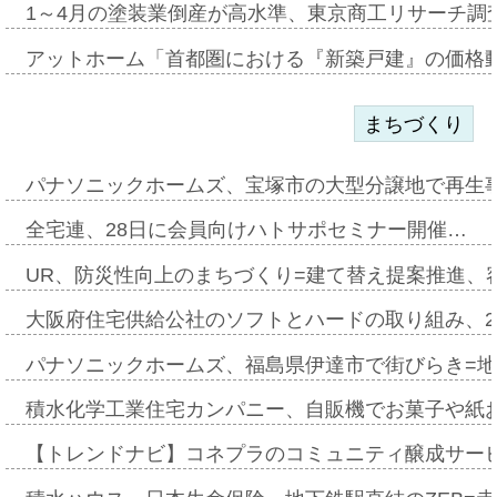
1～4月の塗装業倒産が高水準、東京商工リサーチ調
アットホーム「首都圏における『新築戸建』の価格
まちづくり
パナソニックホームズ、宝塚市の大型分譲地で再生
全宅連、28日に会員向けハトサポセミナー開催…
UR、防災性向上のまちづくり=建て替え提案推進、
大阪府住宅供給公社のソフトとハードの取り組み、2
パナソニックホームズ、福島県伊達市で街びらき=
積水化学工業住宅カンパニー、自販機でお菓子や紙
【トレンドナビ】コネプラのコミュニティ醸成サー