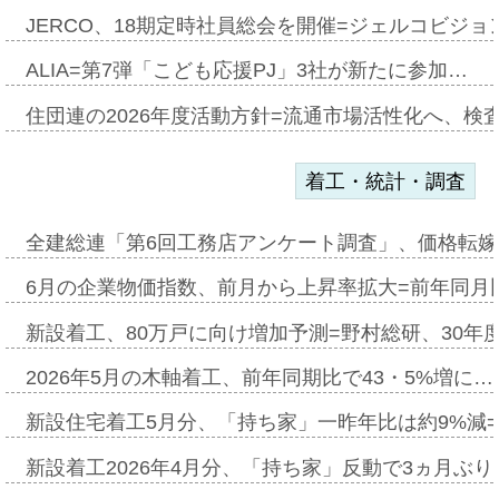
JERCO、18期定時社員総会を開催=ジェルコビジョン
ALIA=第7弾「こども応援PJ」3社が新たに参加…
住団連の2026年度活動方針=流通市場活性化へ、検
着工・統計・調査
全建総連「第6回工務店アンケート調査」、価格転嫁
6月の企業物価指数、前月から上昇率拡大=前年同月比
新設着工、80万戸に向け増加予測=野村総研、30年
2026年5月の木軸着工、前年同期比で43・5%増に…
新設住宅着工5月分、「持ち家」一昨年比は約9%減=
新設着工2026年4月分、「持ち家」反動で3ヵ月ぶ