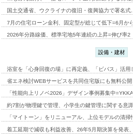
国土交通省、ウクライナの復旧・復興協力で署名式
7月の住宅ローン金利、固定型が総じて低下=6月か
2026年分路線価、標準宅地5年連続の上昇=伸び率2・
設備・建材
浴室を「心身回復の場」に再定義、「ビバス」活用し
省エネ検討WEBサービスを共同住宅版にも無料公開、
「性能向上リノベ2026」デザイン事例募集中=YKKA
約7割が物理鍵で管理、小学生の鍵管理に関する意識調査
「マイトーン」をリニューアル、上位モデルの清掃
着工延期で減収も利益改善、26年5月期決算を発表