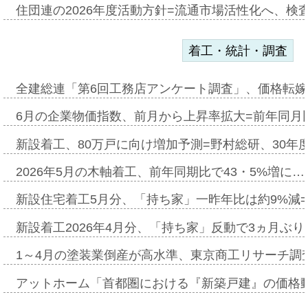
住団連の2026年度活動方針=流通市場活性化へ、検
着工・統計・調査
全建総連「第6回工務店アンケート調査」、価格転嫁
6月の企業物価指数、前月から上昇率拡大=前年同月比
新設着工、80万戸に向け増加予測=野村総研、30年
2026年5月の木軸着工、前年同期比で43・5%増に…
新設住宅着工5月分、「持ち家」一昨年比は約9%減=
新設着工2026年4月分、「持ち家」反動で3ヵ月ぶ
1～4月の塗装業倒産が高水準、東京商工リサーチ調
アットホーム「首都圏における『新築戸建』の価格