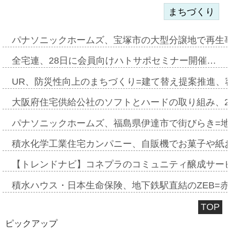
まちづくり
パナソニックホームズ、宝塚市の大型分譲地で再生
全宅連、28日に会員向けハトサポセミナー開催…
UR、防災性向上のまちづくり=建て替え提案推進、
大阪府住宅供給公社のソフトとハードの取り組み、2
パナソニックホームズ、福島県伊達市で街びらき=
積水化学工業住宅カンパニー、自販機でお菓子や紙
【トレンドナビ】コネプラのコミュニティ醸成サー
積水ハウス・日本生命保険、地下鉄駅直結のZEB=赤坂
TOP
ピックアップ