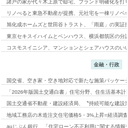
諸戸の家が代々木上原で邸宅、ブランド明確化を打
リノべると東急不動産が提携、元社宅を一棟リノベ
旭化成ホームズと世田谷トラスト、「雨庭」の実証
東京セキスイハイムとベンハウス、横浜都筑区の分
コスモスイニシア、マンションとシェアハウスのい
金融・行政
国交省、空き家・空き地対応で新たな施策パッケー
「2026年版国土交通白書」住宅分野、住生活基本計
国土交通省不動産・建設経済局、〝持続可能な建設
地域工務店の木造注文住宅価格5・3%上昇=経済調
auじぶん銀行、「住宅ローン不正利用に関する情報