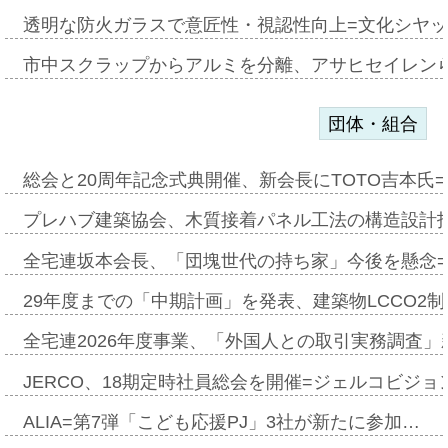
透明な防火ガラスで意匠性・視認性向上=文化シヤ
市中スクラップからアルミを分離、アサヒセイレン
団体・組合
総会と20周年記念式典開催、新会長にTOTO吉本氏
プレハブ建築協会、木質接着パネル工法の構造設計
全宅連坂本会長、「団塊世代の持ち家」今後を懸念
29年度までの「中期計画」を発表、建築物LCCO2
全宅連2026年度事業、「外国人との取引実務調査」新
JERCO、18期定時社員総会を開催=ジェルコビジョン
ALIA=第7弾「こども応援PJ」3社が新たに参加…