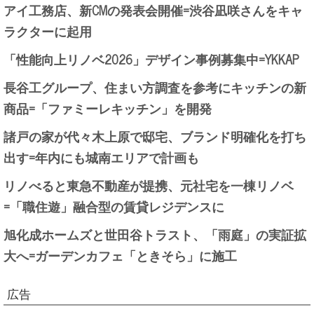
アイ工務店、新CMの発表会開催=渋谷凪咲さんをキャ
ラクターに起用
「性能向上リノベ2026」デザイン事例募集中=YKKAP
長谷工グループ、住まい方調査を参考にキッチンの新
商品=「ファミーレキッチン」を開発
諸戸の家が代々木上原で邸宅、ブランド明確化を打ち
出す=年内にも城南エリアで計画も
リノべると東急不動産が提携、元社宅を一棟リノベ
=「職住遊」融合型の賃貸レジデンスに
旭化成ホームズと世田谷トラスト、「雨庭」の実証拡
大へ=ガーデンカフェ「ときそら」に施工
広告