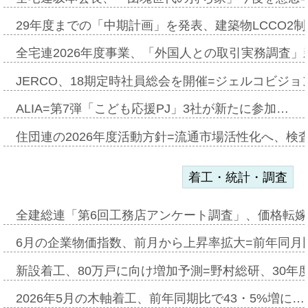
29年度までの「中期計画」を発表、建築物LCCO2
全宅連2026年度事業、「外国人との取引実務調査」新
JERCO、18期定時社員総会を開催=ジェルコビジョン
ALIA=第7弾「こども応援PJ」3社が新たに参加…
住団連の2026年度活動方針=流通市場活性化へ、検
着工・統計・調査
全建総連「第6回工務店アンケート調査」、価格転嫁
6月の企業物価指数、前月から上昇率拡大=前年同月比
新設着工、80万戸に向け増加予測=野村総研、30年
2026年5月の木軸着工、前年同期比で43・5%増に…