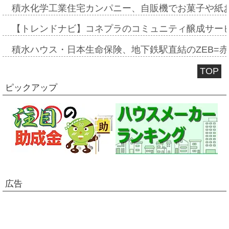
積水化学工業住宅カンパニー、自販機でお菓子や紙
【トレンドナビ】コネプラのコミュニティ醸成サー
積水ハウス・日本生命保険、地下鉄駅直結のZEB=赤坂
TOP
ピックアップ
広告