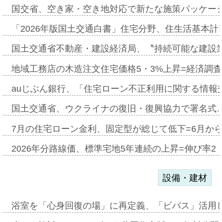
国交省、空き家・空き地対応で新たな施策パッケー
「2026年版国土交通白書」住宅分野、住生活基本計
国土交通省不動産・建設経済局、〝持続可能な建設
地域工務店の木造注文住宅価格5・3%上昇=経済調
auじぶん銀行、「住宅ローン不正利用に関する情報
国土交通省、ウクライナの復旧・復興協力で署名式
7月の住宅ローン金利、固定型が総じて低下=6月か
2026年分路線価、標準宅地5年連続の上昇=伸び率2・
設備・建材
浴室を「心身回復の場」に再定義、「ビバス」活用し