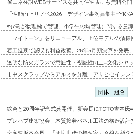
省エネ検討WEBサービスを共同住宅版にも無料公開、
「性能向上リノベ2026」デザイン事例募集中=YKKA
約7割が物理鍵で管理、小学生の鍵管理に関する意識調査
「マイトーン」をリニューアル、上位モデルの清掃
着工延期で減収も利益改善、26年5月期決算を発表
透明な防火ガラスで意匠性・視認性向上=文化シヤ
市中スクラップからアルミを分離、アサヒセイレン
団体・組合
総会と20周年記念式典開催、新会長にTOTO吉本氏
プレハブ建築協会、木質接着パネル工法の構造設計
全宅連坂本会長、「団塊世代の持ち家」今後を懸念