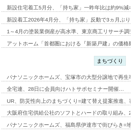
新設住宅着工5月分、「持ち家」一昨年比は約9%減=
新設着工2026年4月分、「持ち家」反動で3ヵ月ぶ
1～4月の塗装業倒産が高水準、東京商工リサーチ調
アットホーム「首都圏における『新築戸建』の価格
まちづくり
パナソニックホームズ、宝塚市の大型分譲地で再生
全宅連、28日に会員向けハトサポセミナー開催…
UR、防災性向上のまちづくり=建て替え提案推進、
大阪府住宅供給公社のソフトとハードの取り組み、2
パナソニックホームズ、福島県伊達市で街びらき=