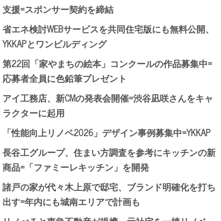
支援=スポンサー契約を締結
省エネ検討WEBサービスを共同住宅版にも無料公開、
YKKAPとワンビルディング
第22回「家やまちの絵本」コンクールの作品募集中=
応募者全員に色鉛筆プレゼント
アイ工務店、新CMの発表会開催=渋谷凪咲さんをキャ
ラクターに起用
「性能向上リノベ2026」デザイン事例募集中=YKKAP
長谷工グループ、住まい方調査を参考にキッチンの新
商品=「ファミーレキッチン」を開発
諸戸の家が代々木上原で邸宅、ブランド明確化を打ち
出す=年内にも城南エリアで計画も
リノべると東急不動産が提携、元社宅を一棟リノベ