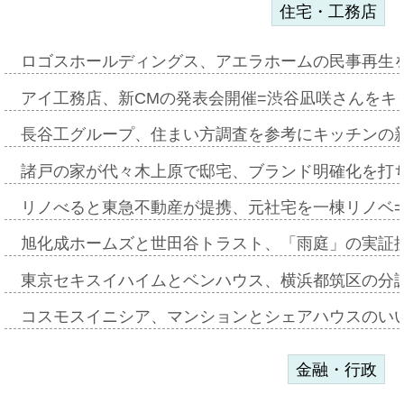
住宅・工務店
ロゴスホールディングス、アエラホームの民事再生
アイ工務店、新CMの発表会開催=渋谷凪咲さんをキ
長谷工グループ、住まい方調査を参考にキッチンの
諸戸の家が代々木上原で邸宅、ブランド明確化を打
リノべると東急不動産が提携、元社宅を一棟リノベ
旭化成ホームズと世田谷トラスト、「雨庭」の実証
東京セキスイハイムとベンハウス、横浜都筑区の分
コスモスイニシア、マンションとシェアハウスのい
金融・行政