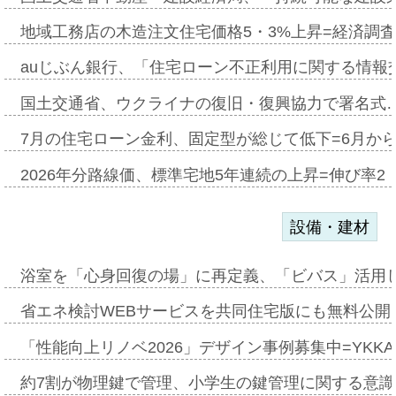
地域工務店の木造注文住宅価格5・3%上昇=経済調
auじぶん銀行、「住宅ローン不正利用に関する情報
国土交通省、ウクライナの復旧・復興協力で署名式
7月の住宅ローン金利、固定型が総じて低下=6月か
2026年分路線価、標準宅地5年連続の上昇=伸び率2・
設備・建材
浴室を「心身回復の場」に再定義、「ビバス」活用し
省エネ検討WEBサービスを共同住宅版にも無料公開、
「性能向上リノベ2026」デザイン事例募集中=YKKA
約7割が物理鍵で管理、小学生の鍵管理に関する意識調査