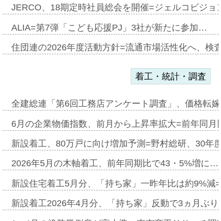
JERCO、18期定時社員総会を開催=ジェルコビジョン
ALIA=第7弾「こども応援PJ」3社が新たに参加…
住団連の2026年度活動方針=流通市場活性化へ、検
着工・統計・調査
全建総連「第6回工務店アンケート調査」、価格転嫁
6月の企業物価指数、前月から上昇率拡大=前年同月比
新設着工、80万戸に向け増加予測=野村総研、30年
2026年5月の木軸着工、前年同期比で43・5%増に…
新設住宅着工5月分、「持ち家」一昨年比は約9%減=
新設着工2026年4月分、「持ち家」反動で3ヵ月ぶ