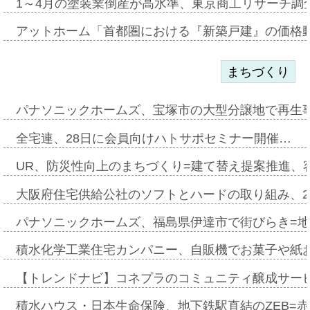
1～4月の塗装業倒産が高水準、東京商工リサーチ調
アットホーム「首都圏における『新築戸建』の価格
まちづくり
パナソニックホームズ、宝塚市の大型分譲地で再生
全宅連、28日に会員向けハトサポセミナー開催…
UR、防災性向上のまちづくり=建て替え提案推進、
大阪府住宅供給公社のソフトとハードの取り組み、2
パナソニックホームズ、福島県伊達市で街びらき=
積水化学工業住宅カンパニー、自販機でお菓子や紙
【トレンドナビ】コネプラのコミュニティ醸成サー
積水ハウス・日本生命保険、地下鉄駅直結のZEB=赤坂