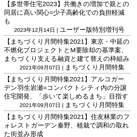
【多世帯住宅2023】共働きの増加で親との
同居に高い関心=少子高齢化での負担軽減
も
ユーザー版
特別増刊号
2023年12月14日 |
【まちづくり月間特集2021】東京・中延の
不燃化プロジェクトとM要除却の基準案、
まちづくり支える融資と建て替えの枠組み
まちづくり月間特集
2021年09月07日 |
【まちづくり月間特集2021】アルコガー
デン羽生岩瀬=コンパクトシティ内の分譲
住宅開発、「歩いて楽しめるまち」目指す
まちづくり月間特集
2021年09月07日 |
【まちづくり月間特集2021】住友林業のフ
ォレストガーデン秦野、植栽で調和の取れ
た街並み形成