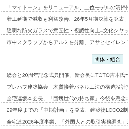
「マイトーン」をリニューアル、上位モデルの清掃
着工延期で減収も利益改善、26年5月期決算を発表
透明な防火ガラスで意匠性・視認性向上=文化シヤ
市中スクラップからアルミを分離、アサヒセイレン
団体・組合
総会と20周年記念式典開催、新会長にTOTO吉本氏
プレハブ建築協会、木質接着パネル工法の構造設計
全宅連坂本会長、「団塊世代の持ち家」今後を懸念
29年度までの「中期計画」を発表、建築物LCCO2
全宅連2026年度事業、「外国人との取引実務調査」新