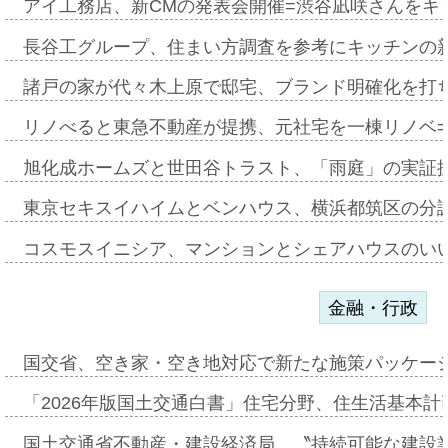
アイ工務店、新CMの発表会開催=渋谷凪咲さんをキ
長谷工グループ、住まい方調査を参考にキッチンの
諸戸の家が代々木上原で邸宅、ブランド明確化を打
リノべると東急不動産が提携、元社宅を一棟リノベ
旭化成ホームズと世田谷トラスト、「雨庭」の実証
東京セキスイハイムとベンハウス、横浜都筑区の分
コスモスイニシア、マンションとシェアハウスのい
金融・行政
国交省、空き家・空き地対応で新たな施策パッケー
「2026年版国土交通白書」住宅分野、住生活基本計
国土交通省不動産・建設経済局、〝持続可能な建設