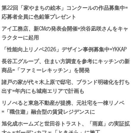
第22回「家やまちの絵本」コンクールの作品募集中=
応募者全員に色鉛筆プレゼント
アイ工務店、新CMの発表会開催=渋谷凪咲さんをキャ
ラクターに起用
「性能向上リノベ2026」デザイン事例募集中=YKKAP
長谷工グループ、住まい方調査を参考にキッチンの新
商品=「ファミーレキッチン」を開発
諸戸の家が代々木上原で邸宅、ブランド明確化を打ち
出す=年内にも城南エリアで計画も
リノべると東急不動産が提携、元社宅を一棟リノベ
=「職住遊」融合型の賃貸レジデンスに
旭化成ホームズと世田谷トラスト、「雨庭」の実証拡
大へ=ガーデンカフェ「ときそら」に施工