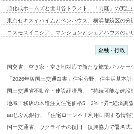
旭化成ホームズと世田谷トラスト、「雨庭」の実証
東京セキスイハイムとベンハウス、横浜都筑区の分
コスモスイニシア、マンションとシェアハウスのい
金融・行政
国交省、空き家・空き地対応で新たな施策パッケー
「2026年版国土交通白書」住宅分野、住生活基本計
国土交通省不動産・建設経済局、〝持続可能な建設
地域工務店の木造注文住宅価格5・3%上昇=経済調
auじぶん銀行、「住宅ローン不正利用に関する情報
国土交通省、ウクライナの復旧・復興協力で署名式