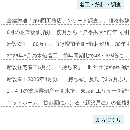
着工・統計・調査
全建総連「第6回工務店アンケート調査」、価格転嫁
6月の企業物価指数、前月から上昇率拡大=前年同月比
新設着工、80万戸に向け増加予測=野村総研、30年
2026年5月の木軸着工、前年同期比で43・5%増に…
新設住宅着工5月分、「持ち家」一昨年比は約9%減=
新設着工2026年4月分、「持ち家」反動で3ヵ月ぶ
1～4月の塗装業倒産が高水準、東京商工リサーチ調
アットホーム「首都圏における『新築戸建』の価格
まちづくり