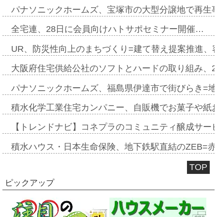
パナソニックホームズ、宝塚市の大型分譲地で再生
全宅連、28日に会員向けハトサポセミナー開催…
UR、防災性向上のまちづくり=建て替え提案推進、
大阪府住宅供給公社のソフトとハードの取り組み、2
パナソニックホームズ、福島県伊達市で街びらき=
積水化学工業住宅カンパニー、自販機でお菓子や紙
【トレンドナビ】コネプラのコミュニティ醸成サー
積水ハウス・日本生命保険、地下鉄駅直結のZEB=赤坂
TOP
ピックアップ