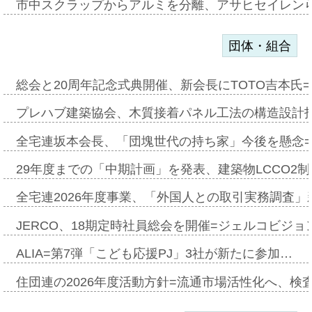
市中スクラップからアルミを分離、アサヒセイレン
団体・組合
総会と20周年記念式典開催、新会長にTOTO吉本氏
プレハブ建築協会、木質接着パネル工法の構造設計
全宅連坂本会長、「団塊世代の持ち家」今後を懸念
29年度までの「中期計画」を発表、建築物LCCO2
全宅連2026年度事業、「外国人との取引実務調査」新
JERCO、18期定時社員総会を開催=ジェルコビジョン
ALIA=第7弾「こども応援PJ」3社が新たに参加…
住団連の2026年度活動方針=流通市場活性化へ、検