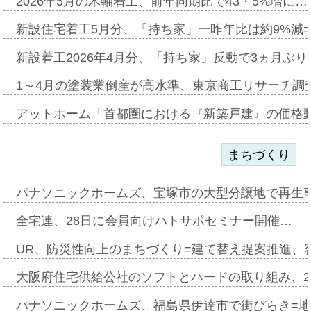
2026年5月の木軸着工、前年同期比で43・5%増に…
新設住宅着工5月分、「持ち家」一昨年比は約9%減=
新設着工2026年4月分、「持ち家」反動で3ヵ月ぶ
1～4月の塗装業倒産が高水準、東京商工リサーチ調
アットホーム「首都圏における『新築戸建』の価格
まちづくり
パナソニックホームズ、宝塚市の大型分譲地で再生
全宅連、28日に会員向けハトサポセミナー開催…
UR、防災性向上のまちづくり=建て替え提案推進、
大阪府住宅供給公社のソフトとハードの取り組み、2
パナソニックホームズ、福島県伊達市で街びらき=