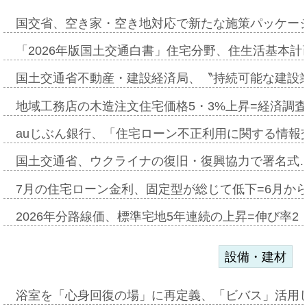
国交省、空き家・空き地対応で新たな施策パッケー
「2026年版国土交通白書」住宅分野、住生活基本計
国土交通省不動産・建設経済局、〝持続可能な建設
地域工務店の木造注文住宅価格5・3%上昇=経済調
auじぶん銀行、「住宅ローン不正利用に関する情報
国土交通省、ウクライナの復旧・復興協力で署名式
7月の住宅ローン金利、固定型が総じて低下=6月か
2026年分路線価、標準宅地5年連続の上昇=伸び率2・
設備・建材
浴室を「心身回復の場」に再定義、「ビバス」活用し