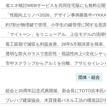
省エネ検討WEBサービスを共同住宅版にも無料公開、
「性能向上リノベ2026」デザイン事例募集中=YKKA
約7割が物理鍵で管理、小学生の鍵管理に関する意識調査
「マイトーン」をリニューアル、上位モデルの清掃
着工延期で減収も利益改善、26年5月期決算を発表
透明な防火ガラスで意匠性・視認性向上=文化シヤ
市中スクラップからアルミを分離、アサヒセイレン
団体・組合
総会と20周年記念式典開催、新会長にTOTO吉本氏
プレハブ建築協会、木質接着パネル工法の構造設計