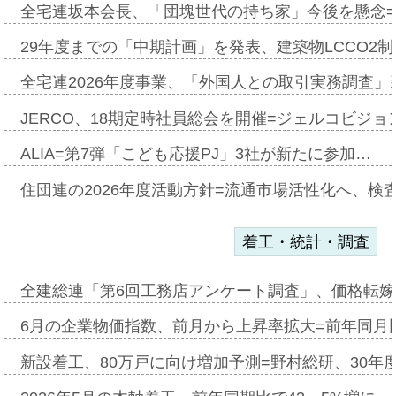
全宅連坂本会長、「団塊世代の持ち家」今後を懸念
29年度までの「中期計画」を発表、建築物LCCO2
全宅連2026年度事業、「外国人との取引実務調査」新
JERCO、18期定時社員総会を開催=ジェルコビジョン
ALIA=第7弾「こども応援PJ」3社が新たに参加…
住団連の2026年度活動方針=流通市場活性化へ、検
着工・統計・調査
全建総連「第6回工務店アンケート調査」、価格転嫁
6月の企業物価指数、前月から上昇率拡大=前年同月比
新設着工、80万戸に向け増加予測=野村総研、30年