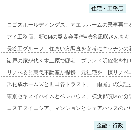
住宅・工務店
ロゴスホールディングス、アエラホームの民事再生
アイ工務店、新CMの発表会開催=渋谷凪咲さんをキ
長谷工グループ、住まい方調査を参考にキッチンの
諸戸の家が代々木上原で邸宅、ブランド明確化を打
リノべると東急不動産が提携、元社宅を一棟リノベ
旭化成ホームズと世田谷トラスト、「雨庭」の実証
東京セキスイハイムとベンハウス、横浜都筑区の分
コスモスイニシア、マンションとシェアハウスのい
金融・行政