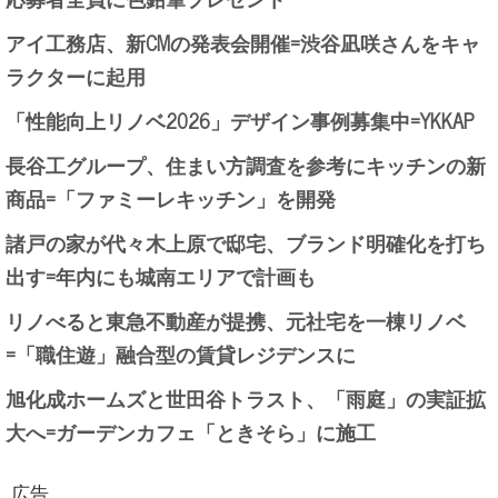
アイ工務店、新CMの発表会開催=渋谷凪咲さんをキャ
ラクターに起用
「性能向上リノベ2026」デザイン事例募集中=YKKAP
長谷工グループ、住まい方調査を参考にキッチンの新
商品=「ファミーレキッチン」を開発
諸戸の家が代々木上原で邸宅、ブランド明確化を打ち
出す=年内にも城南エリアで計画も
リノべると東急不動産が提携、元社宅を一棟リノベ
=「職住遊」融合型の賃貸レジデンスに
旭化成ホームズと世田谷トラスト、「雨庭」の実証拡
大へ=ガーデンカフェ「ときそら」に施工
広告