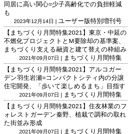
同居に高い関心=少子高齢化での負担軽減
も
ユーザー版
特別増刊号
2023年12月14日 |
【まちづくり月間特集2021】東京・中延の
不燃化プロジェクトとM要除却の基準案、
まちづくり支える融資と建て替えの枠組み
まちづくり月間特集
2021年09月07日 |
【まちづくり月間特集2021】アルコガー
デン羽生岩瀬=コンパクトシティ内の分譲
住宅開発、「歩いて楽しめるまち」目指す
まちづくり月間特集
2021年09月07日 |
【まちづくり月間特集2021】住友林業のフ
ォレストガーデン秦野、植栽で調和の取れ
た街並み形成
まちづくり月間特集
2021年09月07日 |