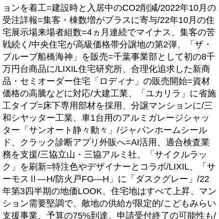
ョンを着工=建設時と入居中のCO2削減/2022年10月の
受注詳報=集客・棟数増がプラスに寄与/22年10月の住
宅展示場来場者組数=4ヵ月連続でマイナス、集客の苦
戦続く/中央住宅が高級価格帯分譲地の第2弾、「ザ・
プルーブ船橋海神」を販売=千葉事業部として初の8千
万円台商品に/LIXIL住宅研究所、合理化追求した新商
品・セミオーダー住宅「ロディナ」の販売開始=資材
価格の高騰などに対応/大建工業、「ユカリラ」に省施
工タイプ=床下専用部材を採用、分譲マンションに/三
和シヤッター工業、車1台用のアルミガレージシャッ
ター「サンオート静々動々」/ジャパンホームシール
ド、クラック診断アプリ外販へ=AI活用、適合検査業
務を支援/三協立山・三協アルミ社、「サイクルラッ
ク」を刷新=特注色やデザイナーとコラボ/LIXIL、「サ
ーモスⅡ―H/防火戸FG―H」に「ダスクグレー」/22
年第3四半期の地価LOOK、住宅地はすべて上昇、マン
ション需要堅調で、敵地の供給が限定的/こどもみらい
支援事業、予算の75%到達、申請受付終了の可能性も/