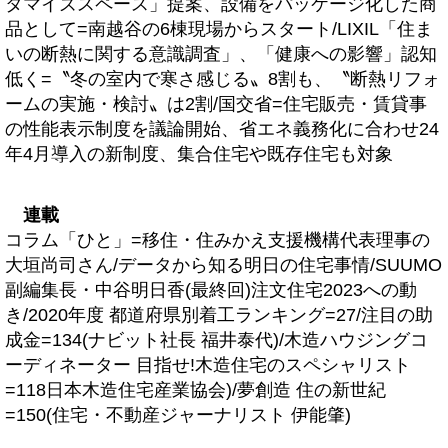
タマイズスペース」提案、設備をパッケージ化した商
品として=南越谷の6棟現場からスタート/LIXIL「住ま
いの断熱に関する意識調査」、「健康への影響」認知
低く=〝冬の室内で寒さ感じる〟8割も、〝断熱リフォ
ームの実施・検討〟は2割/国交省=住宅販売・賃貸事
の性能表示制度を議論開始、省エネ義務化に合わせ24
年4月導入の新制度、集合住宅や既存住宅も対象
連載
コラム「ひと」=移住・住みかえ支援機構代表理事の
大垣尚司さん/データから知る明日の住宅事情/SUUMO
副編集長・中谷明日香(最終回)注文住宅2023への動
き/2020年度 都道府県別着工ランキング=27/注目の助
成金=134(ナビット社長 福井泰代)/木造ハウジングコ
ーディネーター 目指せ!木造住宅のスペシャリスト
=118日本木造住宅産業協会)/夢創造 住の新世紀
=150(住宅・不動産ジャーナリスト 伊能肇)