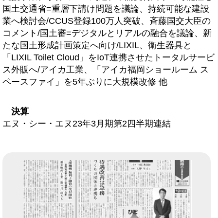
国土交通省=重層下請け問題を議論、持続可能な建設
業へ検討会/CCUS登録100万人突破、斉藤国交大臣の
コメント/国土審=デジタルとリアルの融合を議論、新
たな国土形成計画策定へ向け/LIXIL、衛生器具と
「LIXIL Toilet Cloud」をIoT連携させたトータルサービ
ス外販へ/アイカ工業、「アイカ福岡ショールーム ス
ペースファイ」を5年ぶりに大規模改修 他
決算
エヌ・シー・エヌ23年3月期第2四半期連結