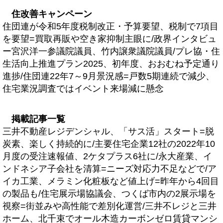
住改善キャンペーン
住団連が令和5年度税制改正・予算要望、税制で7項目
を要望=買取再販や空き家抑制主眼に/政界インタビュ
ー宮沢洋一参議院議員、竹内譲衆議院議員/プレ協・住
生活向上推進プラン2025、初年度、おおむね予定通り
進捗/住団連22年7～9月景況感=戸数5期連続で減少、
住宅業況調査ではイベント来場減に懸念
掲載記事一覧
三井不動産レジデンシャル、「サス活」スタート=脱
炭素、楽しく持続的に/主要住宅企業12社の2022年10
月度の受注速報値、2ケタプラス6社に/永大産業、イ
ンドネシア子会社を清算=ニーズ対応力不足などで/ア
イカ工業、メラミン化粧板など値上げ=昨年から4回目
の製品も/住宅展示場協議会、つくば市内の2展示場を
視察=街並みや高性能で差別化運営/三井不レジと三井
ホーム、北千束でオール木造カーボンゼロ賃貸マンシ