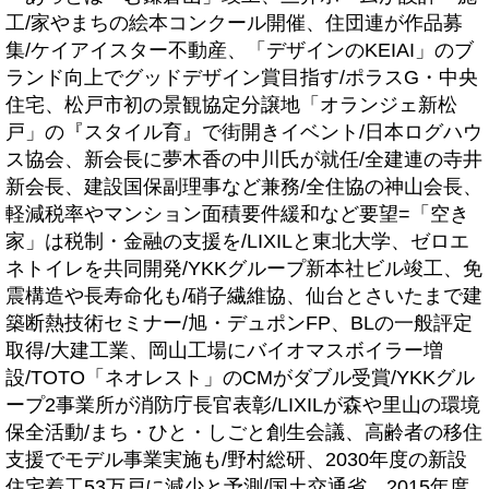
工/家やまちの絵本コンクール開催、住団連が作品募
集/ケイアイスター不動産、「デザインのKEIAI」のブ
ランド向上でグッドデザイン賞目指す/ポラスG・中央
住宅、松戸市初の景観協定分譲地「オランジェ新松
戸」の『スタイル育』で街開きイベント/日本ログハウ
ス協会、新会長に夢木香の中川氏が就任/全建連の寺井
新会長、建設国保副理事など兼務/全住協の神山会長、
軽減税率やマンション面積要件緩和など要望=「空き
家」は税制・金融の支援を/LIXILと東北大学、ゼロエ
ネトイレを共同開発/YKKグループ新本社ビル竣工、免
震構造や長寿命化も/硝子繊維協、仙台とさいたまで建
築断熱技術セミナー/旭・デュポンFP、BLの一般評定
取得/大建工業、岡山工場にバイオマスボイラー増
設/TOTO「ネオレスト」のCMがダブル受賞/YKKグル
ープ2事業所が消防庁長官表彰/LIXILが森や里山の環境
保全活動/まち・ひと・しごと創生会議、高齢者の移住
支援でモデル事業実施も/野村総研、2030年度の新設
住宅着工53万戸に減少と予測/国土交通省、2015年度