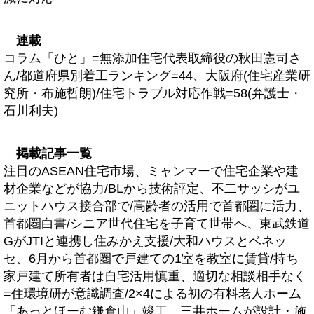
連載
コラム「ひと」=無添加住宅代表取締役の秋田憲司さ
ん/都道府県別着工ランキング=44、大阪府(住宅産業研
究所・布施哲朗)/住宅トラブル対応作戦=58(弁護士・
石川利夫)
掲載記事一覧
注目のASEAN住宅市場、ミャンマーで住宅企業や建
材企業などが協力/BLから技術評定、不二サッシがユ
ニットハウス接合部で/高齢者の活用で首都圏に活力、
首都圏白書/シニア世代住宅を子育て世帯へ、東武鉄道
GがJTIと連携し住みかえ支援/大和ハウスとベネッ
セ、6月から首都圏で戸建ての1室を教室に賃貸/持ち
家戸建て所有者は自宅活用慎重、適切な相談相手なく
=住環境研が意識調査/2×4による初の有料老人ホーム
「あっとほーむ鎌倉山」竣工、三井ホームが設計・施