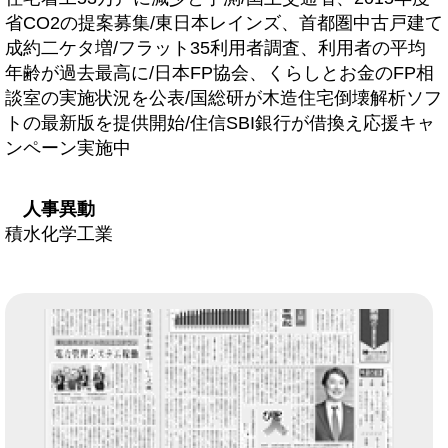
省CO2の提案募集/東日本レインズ、首都圏中古戸建て
成約二ケタ増/フラット35利用者調査、利用者の平均
年齢が過去最高に/日本FP協会、くらしとお金のFP相
談室の実施状況を公表/国総研が木造住宅倒壊解析ソフ
トの最新版を提供開始/住信SBI銀行が借換え応援キャ
ンペーン実施中
人事異動
積水化学工業