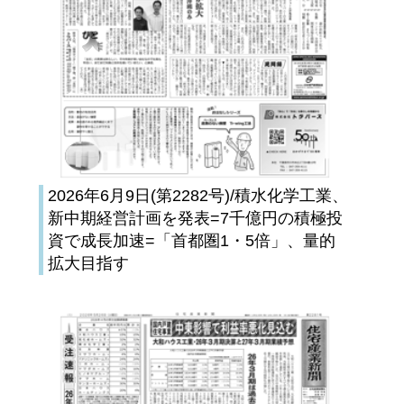
2026年6月9日(第2282号)/積水化学工業、
新中期経営計画を発表=7千億円の積極投
資で成長加速=「首都圏1・5倍」、量的
拡大目指す