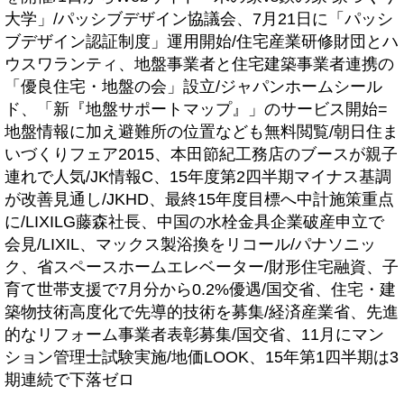
大学」/パッシブデザイン協議会、7月21日に「パッシ
ブデザイン認証制度」運用開始/住宅産業研修財団とハ
ウスワランティ、地盤事業者と住宅建築事業者連携の
「優良住宅・地盤の会」設立/ジャパンホームシール
ド、「新『地盤サポートマップ』」のサービス開始=
地盤情報に加え避難所の位置なども無料閲覧/朝日住ま
いづくりフェア2015、本田節紀工務店のブースが親子
連れで人気/JK情報C、15年度第2四半期マイナス基調
が改善見通し/JKHD、最終15年度目標へ中計施策重点
に/LIXILG藤森社長、中国の水栓金具企業破産申立で
会見/LIXIL、マックス製浴換をリコール/パナソニッ
ク、省スペースホームエレベーター/財形住宅融資、子
育て世帯支援で7月分から0.2%優遇/国交省、住宅・建
築物技術高度化で先導的技術を募集/経済産業省、先進
的なリフォーム事業者表彰募集/国交省、11月にマン
ション管理士試験実施/地価LOOK、15年第1四半期は3
期連続で下落ゼロ