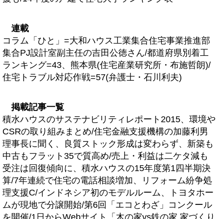
連載
コラム「ひと」=大和ハウス工業集合住宅事業推進部
集合PJ設計室副主任の吉田公徳さん/都道府県別着工
ランキング=43、熊本県(住宅産業研究所・布施哲朗)/
住宅トラブル対応作戦=57(弁護士・石川利夫)
掲載記事一覧
積水ハウスのサステナビリティレポート2015、環境や
CSRの取り組みまとめ/住宅金融支援機構の加藤利男
理事長に聞く、良質ストック形成は変わらず、新築も
中古もフラット35で質高め/売上・利益は二ケタ減も
受注は回復傾向に、積水ハウスの15年度第1四半期決
算/7年連続で住宅の電話相談増加、リフォーム紛争処
理支援C/インドネシア初のモデルルーム、トヨタホー
ムが現地で分譲開始/第6回「エコとわざ」コンクール
を開催/1日からWebサイト「木の家vs鉄の家 家づくり