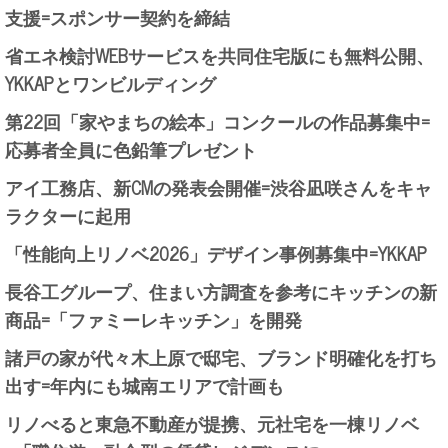
支援=スポンサー契約を締結
省エネ検討WEBサービスを共同住宅版にも無料公開、
YKKAPとワンビルディング
第22回「家やまちの絵本」コンクールの作品募集中=
応募者全員に色鉛筆プレゼント
アイ工務店、新CMの発表会開催=渋谷凪咲さんをキャ
ラクターに起用
「性能向上リノベ2026」デザイン事例募集中=YKKAP
長谷工グループ、住まい方調査を参考にキッチンの新
商品=「ファミーレキッチン」を開発
諸戸の家が代々木上原で邸宅、ブランド明確化を打ち
出す=年内にも城南エリアで計画も
リノべると東急不動産が提携、元社宅を一棟リノベ