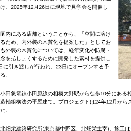
け、2025年12月26日に現地で見学会を開催し
公園内にある店舗ということから、「空間に溶け
するため、内外装の木質化を提案した」としてお
でも外装の木質化については、経年変化や防腐・
懸念を払しょくするために開発した素材を提供し
日に引き渡しが行われ、23日にオープンする予
いる。
小田急電鉄小田原線の相模大野駅から徒歩10分にある相
造軸組構法の平屋建て。プロジェクトは24年12月からス
した。
北畑栄建築研究所(東京都中野区、北畑栄主宰)、施工