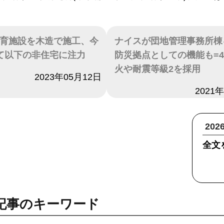
育施設を木造で施工、今
ナイスが団地管理事務所棟
て以下の非住宅に注力
防災拠点としての機能も=4
火や耐震等級2を採用
2023年05月12日
日付
2021
20
全文
記事のキーワード