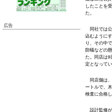
したことを受
た。
広告
同社では
込むように
り、その中
防蟻などの
た。同店は9
定となって
同店舗は、
ートルで、木
検査に合格
設計監修が