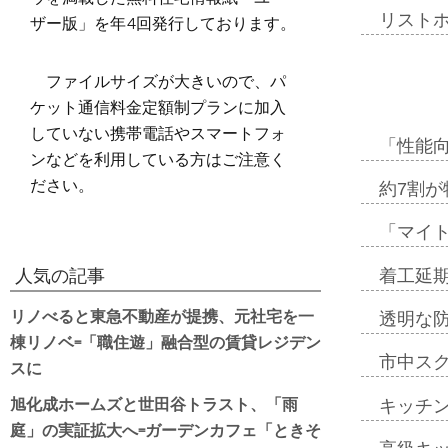
ザー版」を年4回発行しております。
リスト
ファイルサイズが大きいので、パ
ケット通信料金定額制プランに加入
していない携帯電話やスマートフォ
「性能向
ンなどを利用している方はご注意く
ださい。
約7割が
「マイ
着工延期
人気の記事
リノべると東急不動産が提携、元社宅を一
透明な
棟リノベ=「職住遊」融合型の賃貸レジデン
市中ス
スに
旭化成ホームズと世田谷トラスト、「雨
キッチ
庭」の実証拡大へ=ガーデンカフェ「ときそ