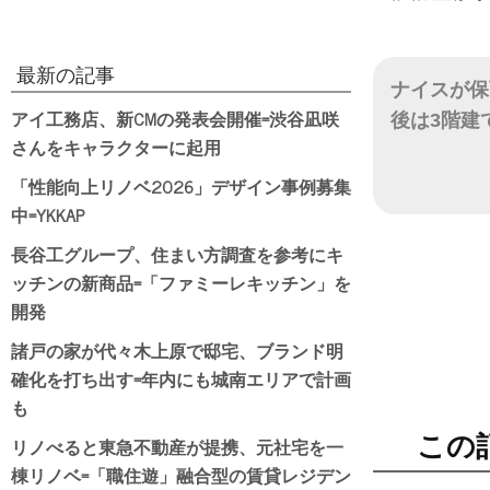
最新の記事
ナイスが保
アイ工務店、新CMの発表会開催=渋谷凪咲
後は3階建
さんをキャラクターに起用
日付
「性能向上リノベ2026」デザイン事例募集
中=YKKAP
長谷工グループ、住まい方調査を参考にキ
ッチンの新商品=「ファミーレキッチン」を
開発
諸戸の家が代々木上原で邸宅、ブランド明
確化を打ち出す=年内にも城南エリアで計画
も
この
リノべると東急不動産が提携、元社宅を一
棟リノベ=「職住遊」融合型の賃貸レジデン