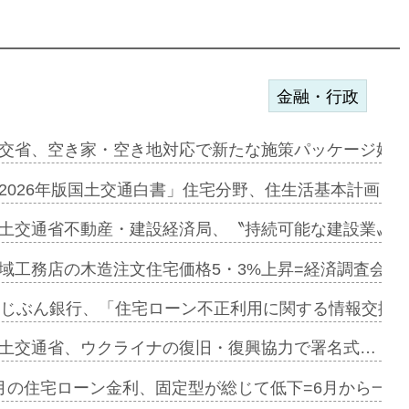
金融・行政
に起用…
交省、空き家・空き地対応で新たな施策パッケージ始動
ァミーレキ…
2026年版国土交通白書」住宅分野、住生活基本計画を
にも城南エ…
土交通省不動産・建設経済局、〝持続可能な建設業〟の
融合型の賃…
域工務店の木造注文住宅価格5・3%上昇=経済調査会「
デンカフェ…
uじぶん銀行、「住宅ローン不正利用に関する情報交換協
協業=お互…
土交通省、ウクライナの復旧・復興協力で署名式…
のコリビング…
月の住宅ローン金利、固定型が総じて低下=6月から一転