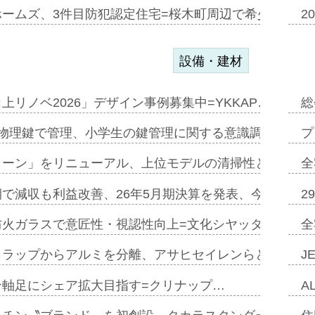
ホームズ、3件目防犯認定住宅=桜木町周辺で希少価値の
2
設備・建材
上リノベ2026」デザイン事例募集中=YKKAP…
総
物理鍵で管理、小学生の鍵管理に関する意識調査=Natur
プ
トーン」をリニューアル、上位モデルの清掃性と安全性追
全
で減収も利益改善、26年5月期決算を発表、今期は増収
2
防火ガラスで意匠性・視認性向上=文化シヤッター…
全
クラップからアルミを分離、アサヒセイレンらと協働開発
J
ン軸足にシェア拡大目指す=クリナップ…
A