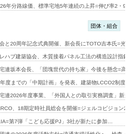
ある2階建…
026年分路線価、標準宅地5年連続の上昇=伸び率2・9%
団体・組合
会と20周年記念式典開催、新会長にTOTO吉本氏=光触
e…
レハブ建築協会、木質接着パネル工法の構造設計指針を
加=リンナ…
宅連坂本会長、「団塊世代の持ち家」今後を懸念=高齢
見込む=…
9年度までの「中期計画」を発表、建築物LCCO2制度へ
宅連2026年度事業、「外国人との取引実務調査」新規に
開始=三協…
ERCO、18期定時社員総会を開催=ジェルコビジョン203
LIA=第7弾「こども応援PJ」3社が新たに参加…