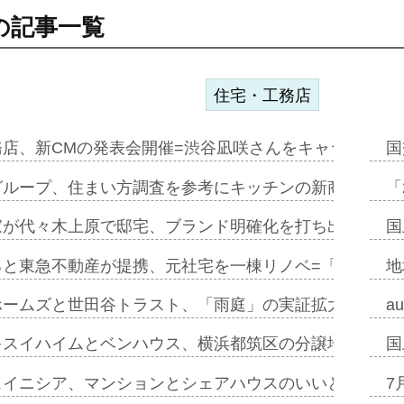
の記事一覧
住宅・工務店
務店、新CMの発表会開催=渋谷凪咲さんをキャラクター
国
グループ、住まい方調査を参考にキッチンの新商品=「フ
「
家が代々木上原で邸宅、ブランド明確化を打ち出す=年内
国
ると東急不動産が提携、元社宅を一棟リノベ=「職住遊」
地
ホームズと世田谷トラスト、「雨庭」の実証拡大へ=ガー
a
キスイハイムとベンハウス、横浜都筑区の分譲地開発で初
国
スイニシア、マンションとシェアハウスのいいとこどり
7