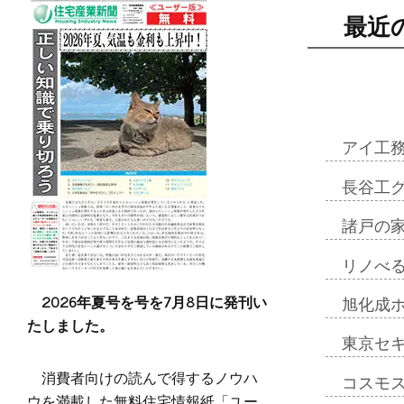
最近
アイ工
長谷工
諸戸の
リノべ
2026年夏号を号を7月8日に発刊い
旭化成
たしました。
東京セ
消費者向けの読んで得するノウハ
コスモ
ウを満載した無料住宅情報紙「ユー