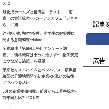
スに
旭化成ホームズと世田谷トラスト、「雨
庭」の実証拡大へ=ガーデンカフェ「ときそ
記事
ら」に施工
約7割が物理鍵で管理、小学生の鍵管理に
関する意識調査=Nature
全建総連「第6回工務店アンケート調
査」、価格転嫁は十分に進まず=「物価安定
広告
につながる施策」を要望
東京セキスイハイムとベンハウス、横浜都
筑区の分譲地開発で初協業=お互いの技術・
ノウハウを活用
6月の企業物価指数、前月から上昇率拡大=
前年同月比7・1%上昇