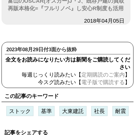
富山のOSCAR(オスカー)J・J、既存戸建の買取
再販本格化=『フルリノベ』し安心R制度も活用
日付
2018年04月05日
2023年08月29日付3面から抜粋
全文をお読みになりたい方は新聞をご購読してくだ
さい
毎週じっくり読みたい【
定期購読のご案内
】
今スグ読みたい【
電子版で購読する
】
この記事のキーワード
ストック
基準
大東建託
社長
耐震
記事をシェアする