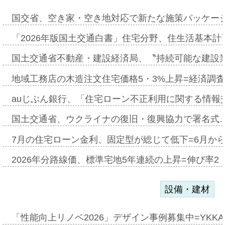
国交省、空き家・空き地対応で新たな施策パッケー
「2026年版国土交通白書」住宅分野、住生活基本計
国土交通省不動産・建設経済局、〝持続可能な建設
地域工務店の木造注文住宅価格5・3%上昇=経済調
auじぶん銀行、「住宅ローン不正利用に関する情報
国土交通省、ウクライナの復旧・復興協力で署名式
7月の住宅ローン金利、固定型が総じて低下=6月か
2026年分路線価、標準宅地5年連続の上昇=伸び率2・
設備・建材
「性能向上リノベ2026」デザイン事例募集中=YKKA