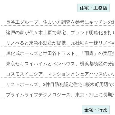
住宅・工務店
長谷工グループ、住まい方調査を参考にキッチンの
諸戸の家が代々木上原で邸宅、ブランド明確化を打
リノべると東急不動産が提携、元社宅を一棟リノベ
旭化成ホームズと世田谷トラスト、「雨庭」の実証
東京セキスイハイムとベンハウス、横浜都筑区の分
コスモスイニシア、マンションとシェアハウスのい
リストホームズ、3件目防犯認定住宅=桜木町周辺で
プライムライフテクノロジーズ、東京・押上に長期
金融・行政