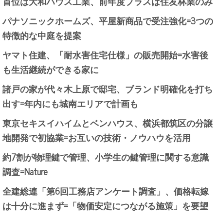
首位は大和ハウス工業、前年度プラスは住友林業のみ
パナソニックホームズ、平屋新商品で受注強化=3つの
特徴的な中庭を提案
ヤマト住建、「耐水害住宅仕様」の販売開始=水害後
も生活継続ができる家に
諸戸の家が代々木上原で邸宅、ブランド明確化を打ち
出す=年内にも城南エリアで計画も
東京セキスイハイムとベンハウス、横浜都筑区の分譲
地開発で初協業=お互いの技術・ノウハウを活用
約7割が物理鍵で管理、小学生の鍵管理に関する意識
調査=Nature
全建総連「第6回工務店アンケート調査」、価格転嫁
は十分に進まず=「物価安定につながる施策」を要望