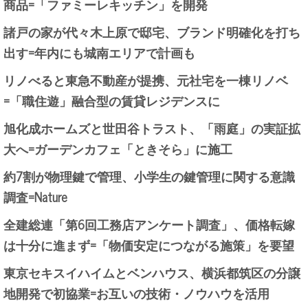
商品=「ファミーレキッチン」を開発
諸戸の家が代々木上原で邸宅、ブランド明確化を打ち
出す=年内にも城南エリアで計画も
リノべると東急不動産が提携、元社宅を一棟リノベ
=「職住遊」融合型の賃貸レジデンスに
旭化成ホームズと世田谷トラスト、「雨庭」の実証拡
大へ=ガーデンカフェ「ときそら」に施工
約7割が物理鍵で管理、小学生の鍵管理に関する意識
調査=Nature
全建総連「第6回工務店アンケート調査」、価格転嫁
は十分に進まず=「物価安定につながる施策」を要望
東京セキスイハイムとベンハウス、横浜都筑区の分譲
地開発で初協業=お互いの技術・ノウハウを活用