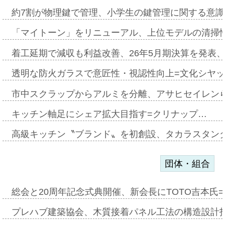
約7割が物理鍵で管理、小学生の鍵管理に関する意識調査
「マイトーン」をリニューアル、上位モデルの清掃
着工延期で減収も利益改善、26年5月期決算を発表
透明な防火ガラスで意匠性・視認性向上=文化シヤ
市中スクラップからアルミを分離、アサヒセイレン
キッチン軸足にシェア拡大目指す=クリナップ…
高級キッチン〝ブランド〟を初創設、タカラスタン
団体・組合
総会と20周年記念式典開催、新会長にTOTO吉本氏
プレハブ建築協会、木質接着パネル工法の構造設計