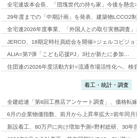
全宅連坂本会長、「団塊世代の持ち家」今後を懸念
29年度までの「中期計画」を発表、建築物LCCO2
全宅連2026年度事業、「外国人との取引実務調査」新
JERCO、18期定時社員総会を開催=ジェルコビジョン
ALIA=第7弾「こども応援PJ」3社が新たに参加…
住団連の2026年度活動方針=流通市場活性化へ、検
着工・統計・調査
全建総連「第6回工務店アンケート調査」、価格転嫁
6月の企業物価指数、前月から上昇率拡大=前年同月比
新設着工、80万戸に向け増加予測=野村総研、30年