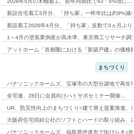
2026年5月の木軸着工、前年同期比で43・5%増に…
新設住宅着工5月分、「持ち家」一昨年比は約9%減=
新設着工2026年4月分、「持ち家」反動で3ヵ月ぶ
1～4月の塗装業倒産が高水準、東京商工リサーチ調
アットホーム「首都圏における『新築戸建』の価格
まちづくり
パナソニックホームズ、宝塚市の大型分譲地で再生
全宅連、28日に会員向けハトサポセミナー開催…
UR、防災性向上のまちづくり=建て替え提案推進、
大阪府住宅供給公社のソフトとハードの取り組み、2
パナソニックホームズ、福島県伊達市で街びらき=