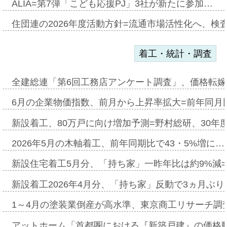
ALIA=第7弾「こども応援PJ」3社が新たに参加…
住団連の2026年度活動方針=流通市場活性化へ、検
着工・統計・調査
全建総連「第6回工務店アンケート調査」、価格転嫁
6月の企業物価指数、前月から上昇率拡大=前年同月比
新設着工、80万戸に向け増加予測=野村総研、30年
2026年5月の木軸着工、前年同期比で43・5%増に…
新設住宅着工5月分、「持ち家」一昨年比は約9%減=
新設着工2026年4月分、「持ち家」反動で3ヵ月ぶ
1～4月の塗装業倒産が高水準、東京商工リサーチ調
アットホーム「首都圏における『新築戸建』の価格