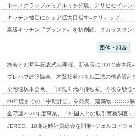
市中スクラップからアルミを分離、アサヒセイレン
キッチン軸足にシェア拡大目指す=クリナップ…
高級キッチン〝ブランド〟を初創設、タカラスタン
団体・組合
総会と20周年記念式典開催、新会長にTOTO吉本氏
プレハブ建築協会、木質接着パネル工法の構造設計
全宅連坂本会長、「団塊世代の持ち家」今後を懸念
29年度までの「中期計画」を発表、建築物LCCO2
全宅連2026年度事業、「外国人との取引実務調査」新
JERCO、18期定時社員総会を開催=ジェルコビジョン