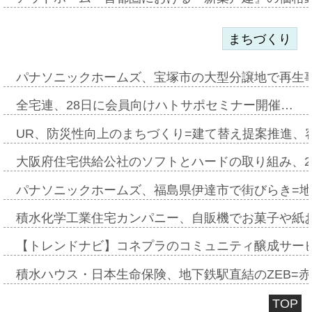
まちづくり
パナソニックホームズ、宝塚市の大型分譲地で再生
全宅連、28日に会員向けハトサポセミナー開催…
UR、防災性向上のまちづくり=建て替え提案推進、
大阪府住宅供給公社のソフトとハードの取り組み、2
パナソニックホームズ、福島県伊達市で街びらき=
積水化学工業住宅カンパニー、自販機でお菓子や紙
【トレンドナビ】コネプラのコミュニティ醸成サー
積水ハウス・日本生命保険、地下鉄駅直結のZEB=赤坂
TOP