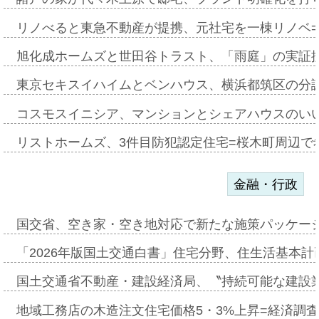
リノべると東急不動産が提携、元社宅を一棟リノベ
旭化成ホームズと世田谷トラスト、「雨庭」の実証
東京セキスイハイムとベンハウス、横浜都筑区の分
コスモスイニシア、マンションとシェアハウスのい
リストホームズ、3件目防犯認定住宅=桜木町周辺で
金融・行政
国交省、空き家・空き地対応で新たな施策パッケー
「2026年版国土交通白書」住宅分野、住生活基本計
国土交通省不動産・建設経済局、〝持続可能な建設
地域工務店の木造注文住宅価格5・3%上昇=経済調