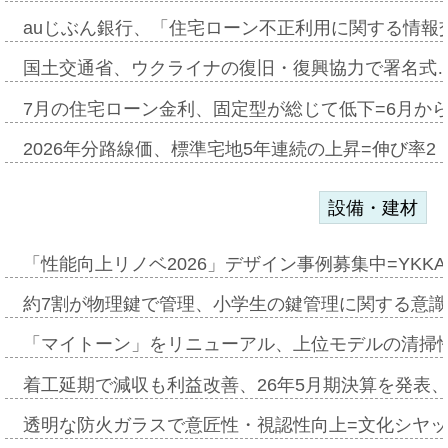
auじぶん銀行、「住宅ローン不正利用に関する情報
国土交通省、ウクライナの復旧・復興協力で署名式
7月の住宅ローン金利、固定型が総じて低下=6月か
2026年分路線価、標準宅地5年連続の上昇=伸び率2・
設備・建材
「性能向上リノベ2026」デザイン事例募集中=YKKA
約7割が物理鍵で管理、小学生の鍵管理に関する意識調査
「マイトーン」をリニューアル、上位モデルの清掃
着工延期で減収も利益改善、26年5月期決算を発表
透明な防火ガラスで意匠性・視認性向上=文化シヤ