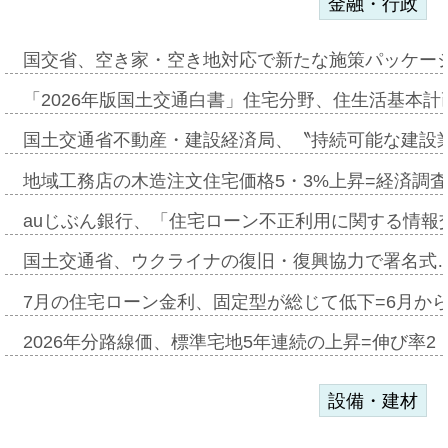
金融・行政
国交省、空き家・空き地対応で新たな施策パッケー
「2026年版国土交通白書」住宅分野、住生活基本計
国土交通省不動産・建設経済局、〝持続可能な建設
地域工務店の木造注文住宅価格5・3%上昇=経済調
auじぶん銀行、「住宅ローン不正利用に関する情報
国土交通省、ウクライナの復旧・復興協力で署名式
7月の住宅ローン金利、固定型が総じて低下=6月か
2026年分路線価、標準宅地5年連続の上昇=伸び率2・
設備・建材