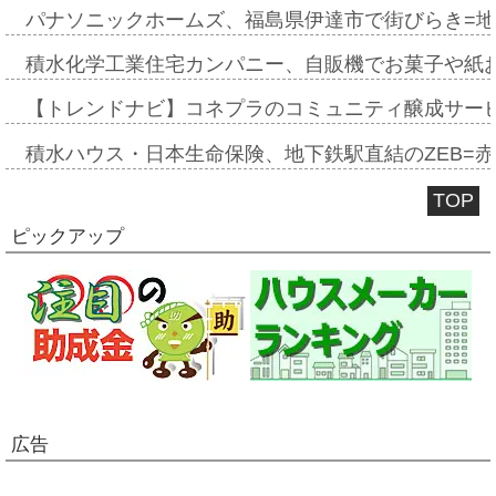
パナソニックホームズ、福島県伊達市で街びらき=
積水化学工業住宅カンパニー、自販機でお菓子や紙
【トレンドナビ】コネプラのコミュニティ醸成サー
積水ハウス・日本生命保険、地下鉄駅直結のZEB=赤坂
TOP
ピックアップ
広告