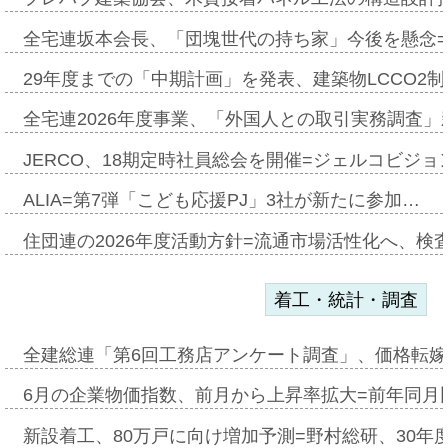
全宅連坂本会長、「団塊世代の持ち家」今後を懸念
29年度までの「中期計画」を発表、建築物LCCO2
全宅連2026年度事業、「外国人との取引実務調査」新
JERCO、18期定時社員総会を開催=ジェルコビジョン
ALIA=第7弾「こども応援PJ」3社が新たに参加…
住団連の2026年度活動方針=流通市場活性化へ、検
着工・統計・調査
全建総連「第6回工務店アンケート調査」、価格転嫁
6月の企業物価指数、前月から上昇率拡大=前年同月比
新設着工、80万戸に向け増加予測=野村総研、30年