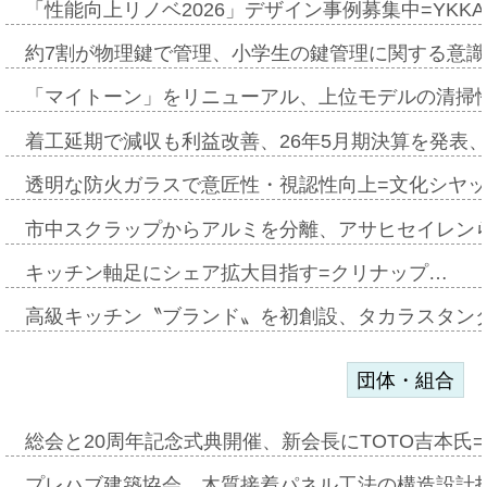
「性能向上リノベ2026」デザイン事例募集中=YKKA
約7割が物理鍵で管理、小学生の鍵管理に関する意識調査
「マイトーン」をリニューアル、上位モデルの清掃
着工延期で減収も利益改善、26年5月期決算を発表
透明な防火ガラスで意匠性・視認性向上=文化シヤ
市中スクラップからアルミを分離、アサヒセイレン
キッチン軸足にシェア拡大目指す=クリナップ…
高級キッチン〝ブランド〟を初創設、タカラスタン
団体・組合
総会と20周年記念式典開催、新会長にTOTO吉本氏
プレハブ建築協会、木質接着パネル工法の構造設計