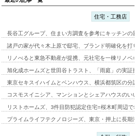
最近の記事一覧
住宅・工務店
長谷工グループ、住まい方調査を参考にキッチンの
諸戸の家が代々木上原で邸宅、ブランド明確化を打
リノべると東急不動産が提携、元社宅を一棟リノベ
旭化成ホームズと世田谷トラスト、「雨庭」の実証
東京セキスイハイムとベンハウス、横浜都筑区の分
コスモスイニシア、マンションとシェアハウスのい
リストホームズ、3件目防犯認定住宅=桜木町周辺で
プライムライフテクノロジーズ、東京・押上に長期