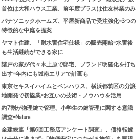
首位は大和ハウス工業、前年度プラスは住友林業のみ
パナソニックホームズ、平屋新商品で受注強化=3つの
特徴的な中庭を提案
ヤマト住建、「耐水害住宅仕様」の販売開始=水害後
も生活継続ができる家に
諸戸の家が代々木上原で邸宅、ブランド明確化を打ち
出す=年内にも城南エリアで計画も
東京セキスイハイムとベンハウス、横浜都筑区の分譲
地開発で初協業=お互いの技術・ノウハウを活用
約7割が物理鍵で管理、小学生の鍵管理に関する意識
調査=Nature
全建総連「第6回工務店アンケート調査」、価格転嫁
は十分に進まず=「物価安定につながる施策」を要望