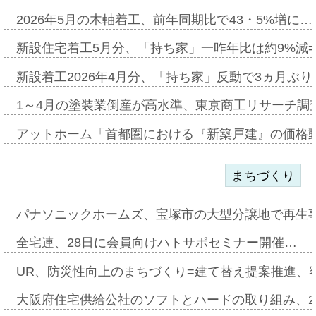
2026年5月の木軸着工、前年同期比で43・5%増に…
新設住宅着工5月分、「持ち家」一昨年比は約9%減=
新設着工2026年4月分、「持ち家」反動で3ヵ月ぶ
1～4月の塗装業倒産が高水準、東京商工リサーチ調
アットホーム「首都圏における『新築戸建』の価格
まちづくり
パナソニックホームズ、宝塚市の大型分譲地で再生
全宅連、28日に会員向けハトサポセミナー開催…
UR、防災性向上のまちづくり=建て替え提案推進、
大阪府住宅供給公社のソフトとハードの取り組み、2