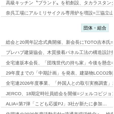
高級キッチン〝ブランド〟を初創設、タカラスタン
奈呉工場にアルミリサイクル専用炉を増設=三協立
団体・組合
総会と20周年記念式典開催、新会長にTOTO吉本氏
プレハブ建築協会、木質接着パネル工法の構造設計
全宅連坂本会長、「団塊世代の持ち家」今後を懸念
29年度までの「中期計画」を発表、建築物LCCO2
全宅連2026年度事業、「外国人との取引実務調査」新
JERCO、18期定時社員総会を開催=ジェルコビジョン
ALIA=第7弾「こども応援PJ」3社が新たに参加…