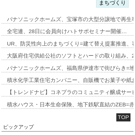
まちづくり
パナソニックホームズ、宝塚市の大型分譲地で再生
全宅連、28日に会員向けハトサポセミナー開催…
UR、防災性向上のまちづくり=建て替え提案推進、
大阪府住宅供給公社のソフトとハードの取り組み、2
パナソニックホームズ、福島県伊達市で街びらき=
積水化学工業住宅カンパニー、自販機でお菓子や紙
【トレンドナビ】コネプラのコミュニティ醸成サー
積水ハウス・日本生命保険、地下鉄駅直結のZEB=赤坂
TOP
ピックアップ