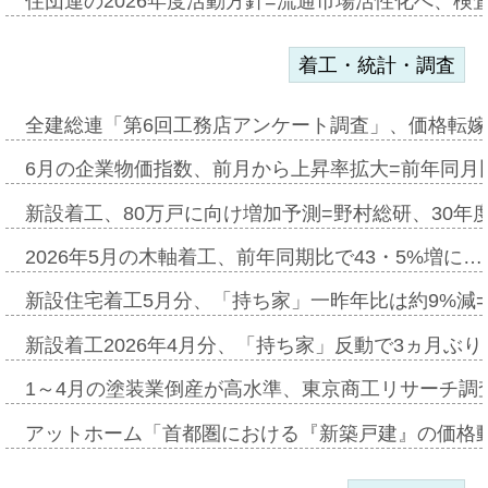
住団連の2026年度活動方針=流通市場活性化へ、検
着工・統計・調査
全建総連「第6回工務店アンケート調査」、価格転嫁
6月の企業物価指数、前月から上昇率拡大=前年同月比
新設着工、80万戸に向け増加予測=野村総研、30年
2026年5月の木軸着工、前年同期比で43・5%増に…
新設住宅着工5月分、「持ち家」一昨年比は約9%減=
新設着工2026年4月分、「持ち家」反動で3ヵ月ぶ
1～4月の塗装業倒産が高水準、東京商工リサーチ調
アットホーム「首都圏における『新築戸建』の価格