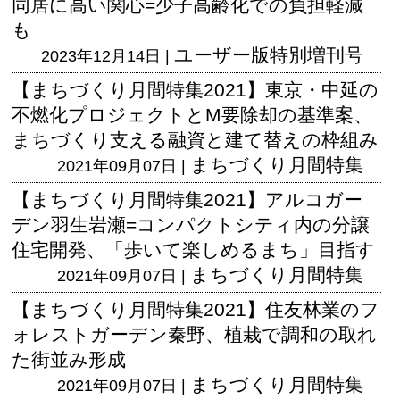
同居に高い関心=少子高齢化での負担軽減
も
ユーザー版
特別増刊号
2023年12月14日 |
【まちづくり月間特集2021】東京・中延の
不燃化プロジェクトとM要除却の基準案、
まちづくり支える融資と建て替えの枠組み
まちづくり月間特集
2021年09月07日 |
【まちづくり月間特集2021】アルコガー
デン羽生岩瀬=コンパクトシティ内の分譲
住宅開発、「歩いて楽しめるまち」目指す
まちづくり月間特集
2021年09月07日 |
【まちづくり月間特集2021】住友林業のフ
ォレストガーデン秦野、植栽で調和の取れ
た街並み形成
まちづくり月間特集
2021年09月07日 |