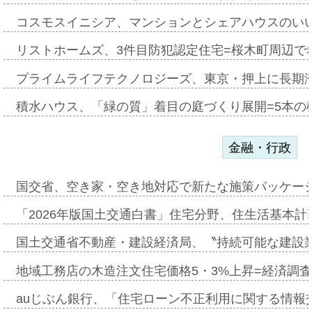
コスモスイニシア、マンションとシェアハウスのい
リストホームズ、3件目防犯認定住宅=桜木町周辺で
プライムライフテクノロジーズ、東京・押上に長期
積水ハウス、「緑の質」着目の庭づくり展開=5本の
金融・行政
国交省、空き家・空き地対応で新たな施策パッケー
「2026年版国土交通白書」住宅分野、住生活基本計
国土交通省不動産・建設経済局、〝持続可能な建設
地域工務店の木造注文住宅価格5・3%上昇=経済調
auじぶん銀行、「住宅ローン不正利用に関する情報