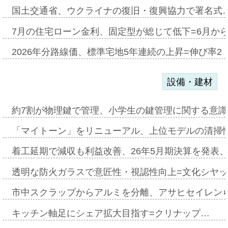
国土交通省、ウクライナの復旧・復興協力で署名式
7月の住宅ローン金利、固定型が総じて低下=6月か
2026年分路線価、標準宅地5年連続の上昇=伸び率2・
設備・建材
約7割が物理鍵で管理、小学生の鍵管理に関する意識調査
「マイトーン」をリニューアル、上位モデルの清掃
着工延期で減収も利益改善、26年5月期決算を発表
透明な防火ガラスで意匠性・視認性向上=文化シヤ
市中スクラップからアルミを分離、アサヒセイレン
キッチン軸足にシェア拡大目指す=クリナップ…