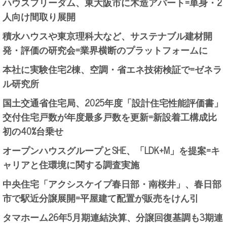
ハウスフリーダム、東大阪市に木造アパート=単身・2
人向け間取り展開
積水ハウスや東京理科大など、サステナブル建材開
発・評価の研究会=業界横断のプラットフォームに
本社に実験住宅2棟、空調・省エネ技術検証で=ゼネラ
ル研究所
国土交通省住宅局、2025年度「設計住宅性能評価書」
交付住宅戸数が年度最多戸数を更新=新設着工構成比
初の40%台乗せ
オープンハウスグループとSHE、「LDK+M」を提案=キ
ャリアと住環境に関する調査実施
中央住宅「アクシスケイプ春日部・南桜井」、春日部
市で駅近分譲展開=平屋建て配置が販売をけん引
タマホーム26年5月期連結決算、分譲回復基調も3期連