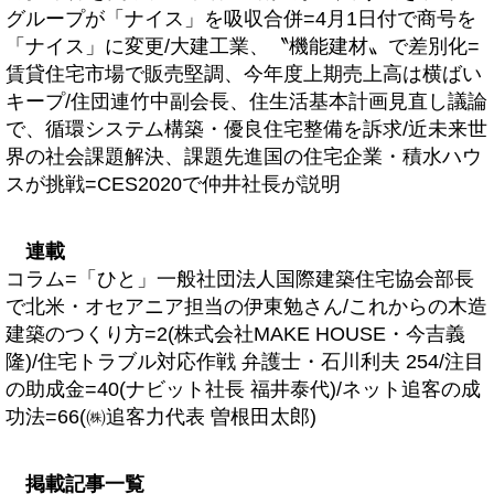
グループが「ナイス」を吸収合併=4月1日付で商号を
「ナイス」に変更/大建工業、〝機能建材〟で差別化=
賃貸住宅市場で販売堅調、今年度上期売上高は横ばい
キープ/住団連竹中副会長、住生活基本計画見直し議論
で、循環システム構築・優良住宅整備を訴求/近未来世
界の社会課題解決、課題先進国の住宅企業・積水ハウ
スが挑戦=CES2020で仲井社長が説明
連載
コラム=「ひと」一般社団法人国際建築住宅協会部長
で北米・オセアニア担当の伊東勉さん/これからの木造
建築のつくり方=2(株式会社MAKE HOUSE・今吉義
隆)/住宅トラブル対応作戦 弁護士・石川利夫 254/注目
の助成金=40(ナビット社長 福井泰代)/ネット追客の成
功法=66(㈱追客力代表 曽根田太郎)
掲載記事一覧