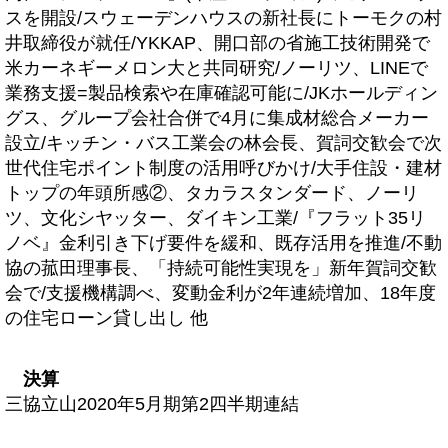
スを開設/スウェーデンハウスの新社長にトーモクの村
井取締役が就任/YKKAP、開口部の省施工技術開発で
米カーネギーメロン大と共同研究/ノーリツ、LINEで
業務支援=製品検索や在庫確認可能に/JKホールディン
グス、グループ会社合併で4月に集成材総合メーカー
設立/キッチン・バス工業会の林会長、賀詞交歓会で次
世代住宅ポイント制度の活用呼びかけ/大手住設・建材
トップの年頭所感②、タカラスタンダード、ノーリ
ツ、文化シヤッター、ダイキン工業/『フラット35リ
ノベ』金利引き下げ要件を緩和、既存活用を推進/不動
協の菰田理事長、「持続可能性実現を」新年賀詞交歓
会で/支援機構調べ、変動金利が2年連続増加、18年度
の住宅ローン貸し出し 他
決算
三協立山2020年5月期第2四半期連結