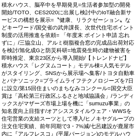
積水ハウス、脳卒中を早期発見=生活者参加型の開発
開始/TOTO、CES2020に出展し検討中のIoT融合新サ
ービスの構想を展示=〝健康、リラクゼーション〟な
どキーワード/国交省の武井課長、次世代住宅ポイント
制度の活用推進を依頼= 「年度末 ポイント申請 忘れ
ずに」/三協立山、アルミ樹脂複合窓の完成品出荷対応
を検討/旭化成Gと防災科研=地震発生時の建物被害を
即時推定、東京23区から導入開始/【トレンドナビ】
積水ハウス「レグヌムコート」モデル棟=人気モデル
がスタイリング、SNSから展示場へ集客/トヨタ自動車
とパナソニック=プライムライフテクノロジーズを7日
に設立/第15回住まいのまちなみコンクール=国交大臣
賞は「高松第三行政区ふるさと地域協議会」/ランディ
ックスがマザーズ市場上場を機に「sumuzu事業」の
知名度向上目指す/オアシススタイルウェア・WWSを
住宅営業の支給スーツとして導入/ヒノキヤグループの
注文住宅実績、前年同期で3・7%減/七呂建設が鹿屋市
内に『アルフレスコ』(平屋バージョン)のモデルハウ