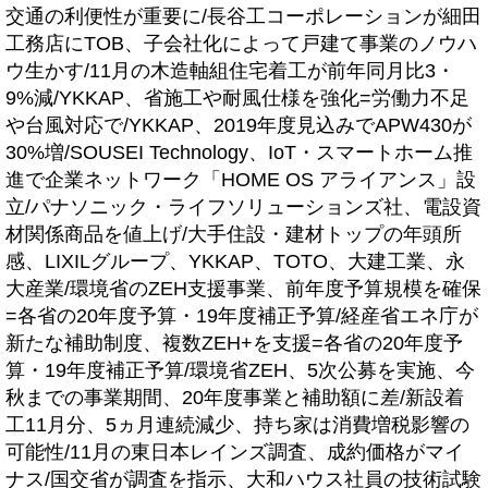
交通の利便性が重要に/長谷工コーポレーションが細田
工務店にTOB、子会社化によって戸建て事業のノウハ
ウ生かす/11月の木造軸組住宅着工が前年同月比3・
9%減/YKKAP、省施工や耐風仕様を強化=労働力不足
や台風対応で/YKKAP、2019年度見込みでAPW430が
30%増/SOUSEI Technology、IoT・スマートホーム推
進で企業ネットワーク「HOME OS アライアンス」設
立/パナソニック・ライフソリューションズ社、電設資
材関係商品を値上げ/大手住設・建材トップの年頭所
感、LIXILグループ、YKKAP、TOTO、大建工業、永
大産業/環境省のZEH支援事業、前年度予算規模を確保
=各省の20年度予算・19年度補正予算/経産省エネ庁が
新たな補助制度、複数ZEH+を支援=各省の20年度予
算・19年度補正予算/環境省ZEH、5次公募を実施、今
秋までの事業期間、20年度事業と補助額に差/新設着
工11月分、5ヵ月連続減少、持ち家は消費増税影響の
可能性/11月の東日本レインズ調査、成約価格がマイ
ナス/国交省が調査を指示、大和ハウス社員の技術試験