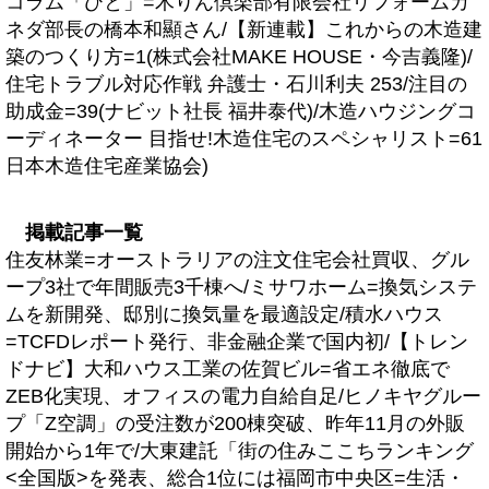
コラム「ひと」=木りん倶楽部有限会社リフォームカ
ネダ部長の橋本和顯さん/【新連載】これからの木造建
築のつくり方=1(株式会社MAKE HOUSE・今吉義隆)/
住宅トラブル対応作戦 弁護士・石川利夫 253/注目の
助成金=39(ナビット社長 福井泰代)/木造ハウジングコ
ーディネーター 目指せ!木造住宅のスペシャリスト=61
日本木造住宅産業協会)
掲載記事一覧
住友林業=オーストラリアの注文住宅会社買収、グル
ープ3社で年間販売3千棟へ/ミサワホーム=換気システ
ムを新開発、邸別に換気量を最適設定/積水ハウス
=TCFDレポート発行、非金融企業で国内初/【トレン
ドナビ】大和ハウス工業の佐賀ビル=省エネ徹底で
ZEB化実現、オフィスの電力自給自足/ヒノキヤグルー
プ「Z空調」の受注数が200棟突破、昨年11月の外販
開始から1年で/大東建託「街の住みここちランキング
<全国版>を発表、総合1位には福岡市中央区=生活・