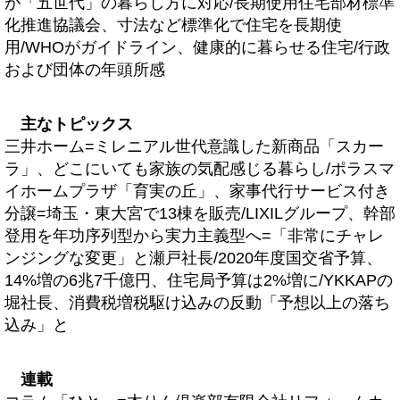
が「五世代」の暮らし方に対応/長期使用住宅部材標準
化推進協議会、寸法など標準化で住宅を長期使
用/WHOがガイドライン、健康的に暮らせる住宅/行政
および団体の年頭所感
主なトピックス
三井ホーム=ミレニアル世代意識した新商品「スカー
ラ」、どこにいても家族の気配感じる暮らし/ポラスマ
イホームプラザ「育実の丘」、家事代行サービス付き
分譲=埼玉・東大宮で13棟を販売/LIXILグループ、幹部
登用を年功序列型から実力主義型へ=「非常にチャレ
ンジングな変更」と瀬戸社長/2020年度国交省予算、
14%増の6兆7千億円、住宅局予算は2%増に/YKKAPの
堀社長、消費税増税駆け込みの反動「予想以上の落ち
込み」と
連載