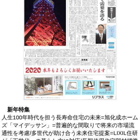
新年特集
人生100年時代を担う長寿命住宅の未来=旭化成ホーム
ズ「マイデッサン」=普遍的な間取りで将来の市場流
通性を考慮/多世代が助け合う未来住宅提案=LIXIL住研