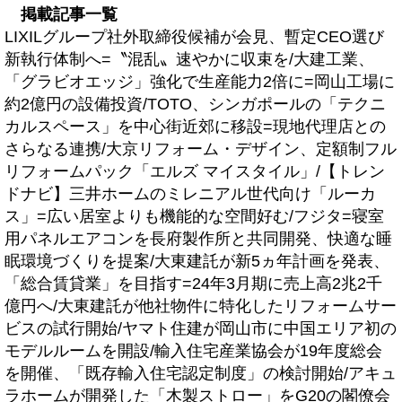
掲載記事一覧
LIXILグループ社外取締役候補が会見、暫定CEO選び
新執行体制へ=〝混乱〟速やかに収束を/大建工業、
「グラビオエッジ」強化で生産能力2倍に=岡山工場に
約2億円の設備投資/TOTO、シンガポールの「テクニ
カルスペース」を中心街近郊に移設=現地代理店との
さらなる連携/大京リフォーム・デザイン、定額制フル
リフォームパック「エルズ マイスタイル」/【トレン
ドナビ】三井ホームのミレニアル世代向け「ルーカ
ス」=広い居室よりも機能的な空間好む/フジタ=寝室
用パネルエアコンを長府製作所と共同開発、快適な睡
眠環境づくりを提案/大東建託が新5ヵ年計画を発表、
「総合賃貸業」を目指す=24年3月期に売上高2兆2千
億円へ/大東建託が他社物件に特化したリフォームサー
ビスの試行開始/ヤマト住建が岡山市に中国エリア初の
モデルルームを開設/輸入住宅産業協会が19年度総会
を開催、「既存輸入住宅認定制度」の検討開始/アキュ
ラホームが開発した「木製ストロー」をG20の閣僚会