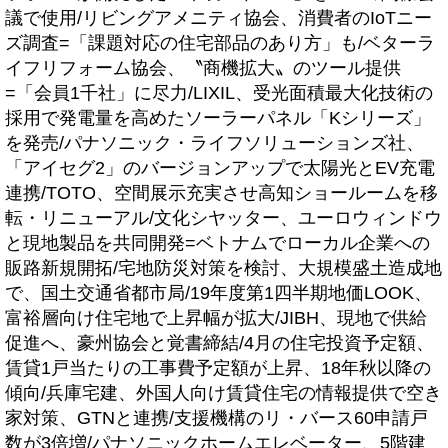
議で使用/リビングアメニティ協会、消費者のIoTニー
ズ調査=「課題対応の住宅部品のあり方」も/ベターラ
イフリフォーム協会、〝商機拡大〟のツール提供
=「会員1千社」に尽力/LIXIL、受光面積最大化技術の
採用で発電量を高めたソーラーパネル「Kシリーズ」
を発売/パナソニック・ライフソリューションズ社、
「アイセグ2」のバージョンアップで太陽光とEV充電
連携/TOTO、空間展示充実させ高知ショールームを移
転・リニューアル/文化シヤッター、ユーロウィンドウ
と現地製品を共同開発=ベトナムでローカル企業への
販路新規開拓/宅地防災対策を検討、大規模盛土造成地
で、国土交通省都市局/19年度第1四半期地価LOOK、
富裕層向け住宅地で上昇幅が拡大/JIBH、現地で供給
促進へ、豪州協会と覚書締結/4月の住宅投資予定額、
賃貸1戸当たりの工事費予定額が上昇、18年秋以降の
傾向/兵庫宅建、外国人向け賃貸住宅の情報提供で空き
家対策、GTNと連携/支援機構のリ・バース60申請戸
数が3倍増/パナソニックホームエレベーター、5階建