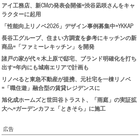
アイ工務店、新CMの発表会開催=渋谷凪咲さんをキャ
ラクターに起用
「性能向上リノベ2026」デザイン事例募集中=YKKAP
長谷工グループ、住まい方調査を参考にキッチンの新
商品=「ファミーレキッチン」を開発
諸戸の家が代々木上原で邸宅、ブランド明確化を打ち
出す=年内にも城南エリアで計画も
リノべると東急不動産が提携、元社宅を一棟リノベ
=「職住遊」融合型の賃貸レジデンスに
旭化成ホームズと世田谷トラスト、「雨庭」の実証拡
大へ=ガーデンカフェ「ときそら」に施工
広告