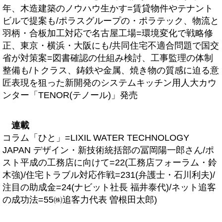
年、木造建築のノウハウ生かす=賃貸物件やテナント
ビルで提案も/ポラスグループの・ポラテック、物流と
羽柄・合板加工対応で名古屋工場=環境変化で戦略修
正、東京・横浜・大阪にも/共同住宅不適合問題で国交
省が対策案=図書確認の仕組み検討、工事監理の体制
整備も/トクラス、鋳鉄や金属、焼き物の質感に迫る意
匠表現を狙った新開発のシステムキッチン用人大カウ
ンター「TENOR(テノール)」発売
連載
コラム「ひと」=LIXIL WATER TECHNOLOGY
JAPAN デザイン・新技術統括部の冨岡陽一郎さん/ポ
スト平成の工務店に向けて=22(工務店フォーラム・鈴
木強)/住宅トラブル対応作戦=231(弁護士・石川利夫)/
注目の助成金=24(ナビット社長 福井泰代)/ネット追客
の成功法=55㈱追客力代表 曽根田太郎)